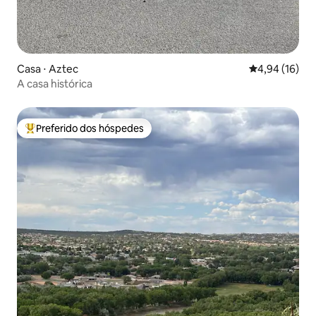
Casa ⋅ Aztec
4,94 de uma a
4,94 (16)
A casa histórica
Preferido dos hóspedes
Entre os melhores preferidos dos hóspedes