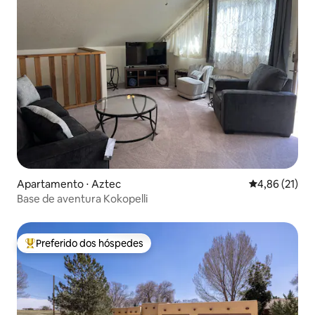
Apartamento ⋅ Aztec
4,86 de uma a
4,86 (21)
Base de aventura Kokopelli
Preferido dos hóspedes
Entre os melhores preferidos dos hóspedes