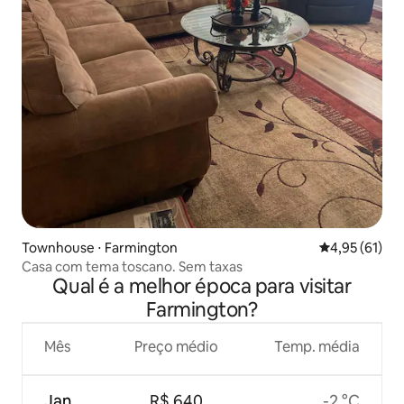
Townhouse ⋅ Farmington
4,95 de uma a
4,95 (61)
Casa com tema toscano. Sem taxas
Qual é a melhor época para visitar
Farmington?
Mês
Preço médio
Temp. média
Jan.
R$ 640
-2 °C