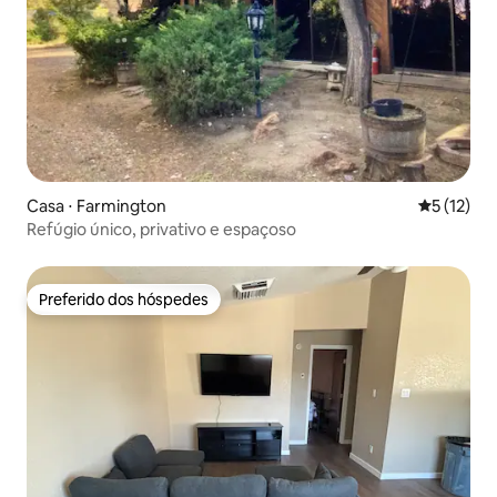
Casa ⋅ Farmington
5 de uma a
5 (12)
Refúgio único, privativo e espaçoso
Preferido dos hóspedes
Preferido dos hóspedes