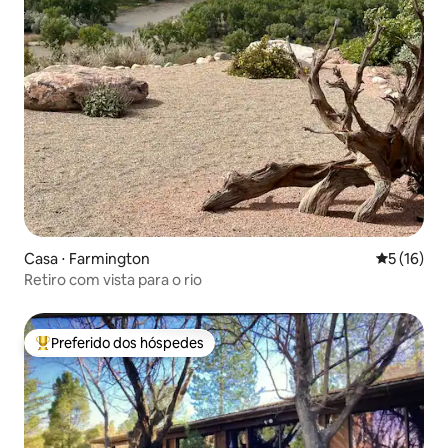
Casa ⋅ Farmington
5 de uma a
5 (16)
Retiro com vista para o rio
Preferido dos hóspedes
Entre os melhores preferidos dos hóspedes