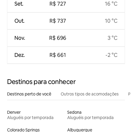
Set.
R$ 727
16 °C
Out.
R$ 737
10 °C
Nov.
R$ 696
3 °C
Dez.
R$ 661
-2 °C
Destinos para conhecer
Destinos perto de você
Outros tipos de acomodações
Pr
Denver
Sedona
Aluguéis por temporada
Aluguéis por temporada
Colorado Springs
Albuquerque