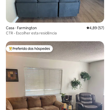
Casa ⋅ Farmington
4,89 de uma a
4,89 (57)
CTR - Escolher esta residência
Preferido dos hóspedes
Entre os melhores preferidos dos hóspedes