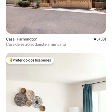
Casa ⋅ Farmington
5 de uma a
5 (38)
Casa de estilo sudoeste americano
Preferido dos hóspedes
Entre os melhores preferidos dos hóspedes