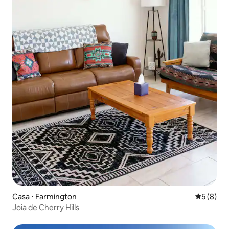
Casa ⋅ Farmington
5 de uma 
5 (8)
Joia de Cherry Hills