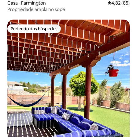
Casa ⋅ Farmington
4,82 de uma a
4,82 (85)
Propriedade ampla no sopé
Preferido dos hóspedes
Preferido dos hóspedes