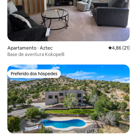
Apartamento ⋅ Aztec
4,86 de uma a
4,86 (21)
Base de aventura Kokopelli
Preferido dos hóspedes
Preferido dos hóspedes