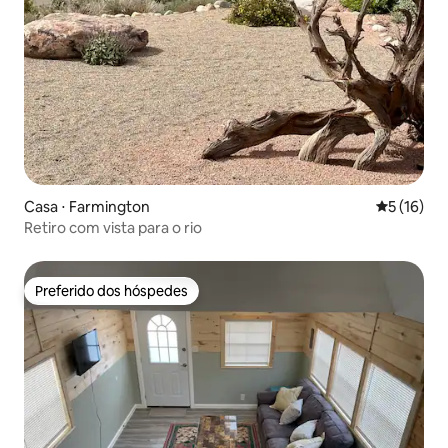
Casa ⋅ Farmington
5 de uma a
5 (16)
Retiro com vista para o rio
Preferido dos hóspedes
Preferido dos hóspedes