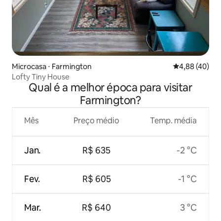
Microcasa ⋅ Farmington
4,88 de uma a
4,88 (40)
Lofty Tiny House
Qual é a melhor época para visitar
Farmington?
Mês
Preço médio
Temp. média
Jan.
R$ 635
-2 °C
Fev.
R$ 605
-1 °C
Mar.
R$ 640
3 °C