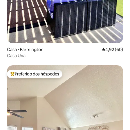
Casa ⋅ Farmington
4,92 de uma a
4,92 (60)
Casa Uva
Preferido dos hóspedes
Entre os melhores preferidos dos hóspedes