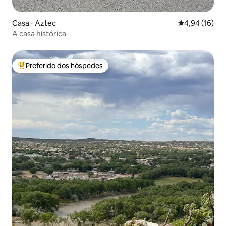
Casa ⋅ Aztec
4,94 de uma a
4,94 (16)
A casa histórica
Preferido dos hóspedes
Entre os melhores preferidos dos hóspedes