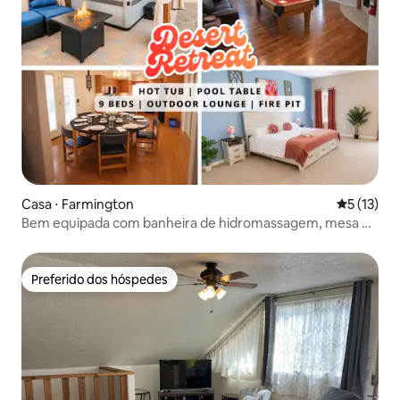
Casa ⋅ Farmington
5 de uma a
5 (13)
Bem equipada com banheira de hidromassagem, mesa de
bilhar, lareira externa, Wi-Fi
Preferido dos hóspedes
Preferido dos hóspedes