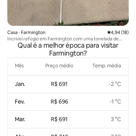
Casa ⋅ Farmington
4,94 de uma a
4,94 (18)
Incrível refúgio em Farmington com uma tonelada de
Qual é a melhor época para visitar
comodidades
Farmington?
Mês
Preço médio
Temp. média
Jan.
R$ 691
-2 °C
Fev.
R$ 696
-1 °C
Mar.
R$ 691
3 °C