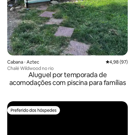
Cabana ⋅ Aztec
4,98 de uma a
4,98 (97)
Chalé Wildwood no rio
Aluguel por temporada de
acomodações com piscina para famílias
Preferido dos hóspedes
Preferido dos hóspedes