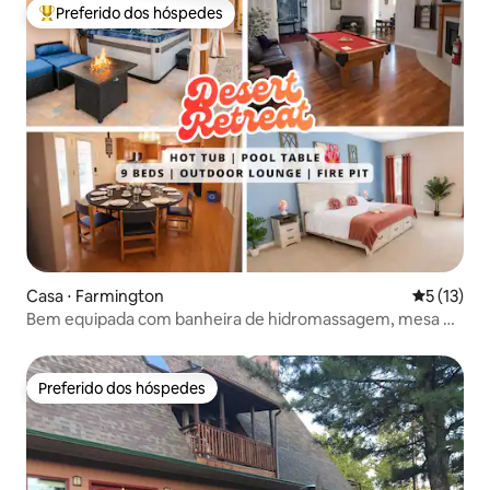
Preferido dos hóspedes
Entre os melhores preferidos dos hóspedes
Casa ⋅ Farmington
5 de uma a
5 (13)
Bem equipada com banheira de hidromassagem, mesa de
bilhar, lareira externa, Wi-Fi
Preferido dos hóspedes
Preferido dos hóspedes