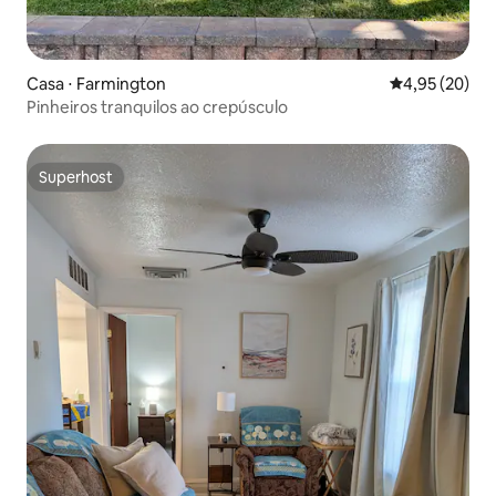
Casa ⋅ Farmington
4,95 de uma a
4,95 (20)
Pinheiros tranquilos ao crepúsculo
Superhost
Superhost