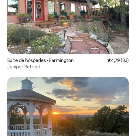
Suíte de hóspedes ⋅ Farmington
4,79 de uma a
4,79 (33)
Juniper Retreat