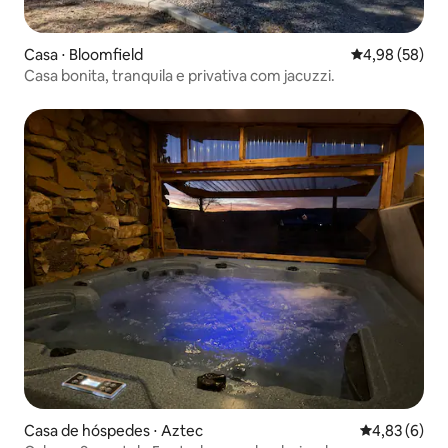
Casa ⋅ Bloomfield
4,98 de uma a
4,98 (58)
Casa bonita, tranquila e privativa com jacuzzi.
Casa de hóspedes ⋅ Aztec
4,83 de uma 
4,83 (6)