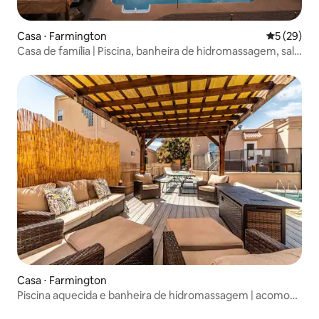
Casa ⋅ Farmington
5 de uma a
5 (29)
Casa de família | Piscina, banheira de hidromassagem, sala
de cinema e jogos
Casa ⋅ Farmington
Piscina aquecida e banheira de hidromassagem | acomoda
11 pessoas | mesa de bilhar