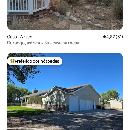
Casa ⋅ Aztec
4,87 de uma a
4,87 (61)
Durango, asteca ~ Sua casa na mesa!
Preferido dos hóspedes
Entre os melhores preferidos dos hóspedes