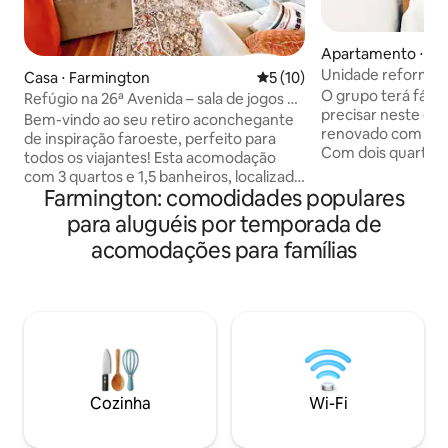
Apartamento ⋅ Bl
Unidade reformad
Casa ⋅ Farmington
5 de uma avaliação média de
5 (10)
banheiro
O grupo terá fácil
Refúgio na 26ª Avenida – sala de jogos e
precisar neste esp
sauna de infravermelho
Bem-vindo ao seu retiro aconchegante
renovado com exce
de inspiração faroeste, perfeito para
Com dois quartos 
todos os viajantes! Esta acomodação
cama/cama desliz
com 3 quartos e 1,5 banheiros, localizada
boa noite de sono.
Farmington: comodidades populares
no centro, acomoda confortavelmente
espaçosa, com um
até 8 hóspedes e oferece um espaço
para aluguéis por temporada de
polegadas e Intern
acolhedor e convidativo para relaxar e se
acomodações para famílias
A cozinha pode s
divertir. Aproveite a sala de jogos
mas está equipada
totalmente equipada, relaxe na sauna de
comodidades que v
infravermelho privativa ou deixe as
Banheiro abastec
crianças brincarem no amplo quintal
higiene pessoal. Localizado a 15 minutos
com um conjunto de brinquedos. Se
do hospital local 
você está aqui para explorar ou apenas
Juan Quality Water
para relaxar, esta casa tem tudo o que
veículos
você precisa para uma estadia
Cozinha
Wi-Fi
agradável!