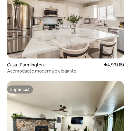
Casa ⋅ Farmington
4,93 de uma a
4,93 (15)
Acomodação moderna e elegante
Superhost
Superhost