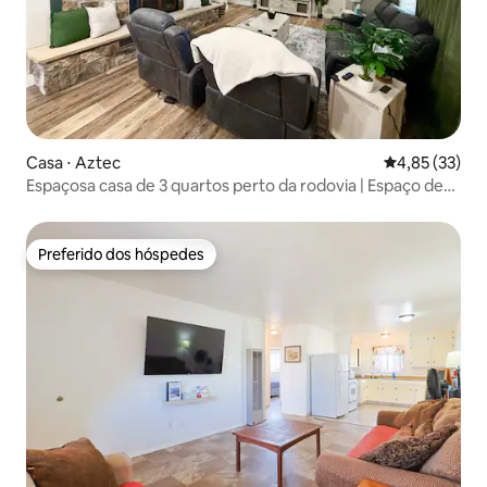
Casa ⋅ Aztec
4,85 de uma a
4,85 (33)
Espaçosa casa de 3 quartos perto da rodovia | Espaço de
trabalho + estacionamento
Preferido dos hóspedes
Preferido dos hóspedes