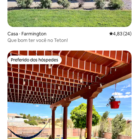
Casa ⋅ Farmington
4,83 de uma a
4,83 (24)
Que bom ter você no Teton!
Preferido dos hóspedes
Preferido dos hóspedes