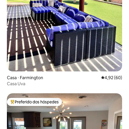
Casa ⋅ Farmington
4,92 de uma a
4,92 (60)
Casa Uva
Preferido dos hóspedes
Entre os melhores preferidos dos hóspedes