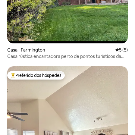
Casa ⋅ Farmington
5 de uma 
5 (5)
Casa rústica encantadora perto de pontos turísticos da
cidade
Preferido dos hóspedes
Entre os melhores preferidos dos hóspedes