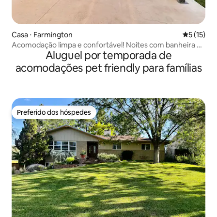
Casa ⋅ Farmington
5 de uma a
5 (15)
Acomodação limpa e confortável! Noites com banheira de
Aluguel por temporada de
hidromassagem inclusas!
acomodações pet friendly para famílias
Preferido dos hóspedes
Preferido dos hóspedes