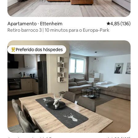
Apartamento ⋅ Ettenheim
4,85 de uma av
4,85 (136)
Retiro barroco 3 | 10 minutos para o Europa-Park
Preferido dos hóspedes
Entre os melhores preferidos dos hóspedes