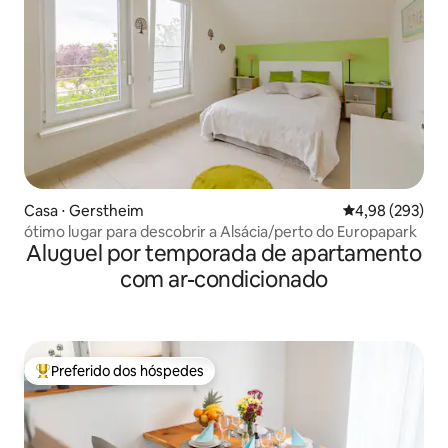
Casa ⋅ Gerstheim
4,98 de uma ava
4,98 (293)
ótimo lugar para descobrir a Alsácia/perto do Europapark
Aluguel por temporada de apartamento
com ar-condicionado
Preferido dos hóspedes
Entre os melhores preferidos dos hóspedes