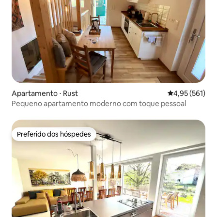
Apartamento ⋅ Rust
4,95 de uma av
4,95 (561)
Pequeno apartamento moderno com toque pessoal
Preferido dos hóspedes
Preferido dos hóspedes