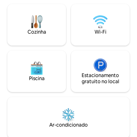
fibra. Entrada separada, self check-in. A
pessoas • Cozinha
5 minutos do centro de Sélestat, a 20
• Wi-Fi e Smart TV
minutos de Haut-Kœnigsbourg, a 15
estacionamento in
minutos de Colmar. Ideal para a Rota do
carregamento elét
Vinho, famílias e viajantes de negócios.
extra) • Apenas 10
Cozinha
Wi-Fi
Europa-Park & Rul
Estacionamento
Piscina
gratuito no local
Ar-condicionado