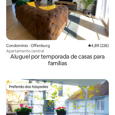
Condomínio ⋅ Offenburg
4,89 de uma ava
4,89 (226)
Apartamento central
Aluguel por temporada de casas para
famílias
Preferido dos hóspedes
Preferido dos hóspedes