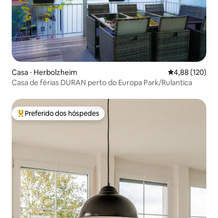
Casa ⋅ Herbolzheim
4,88 de uma av
4,88 (120)
Casa de férias DURAN perto do Europa Park/Rulantica
Preferido dos hóspedes
Entre os melhores preferidos dos hóspedes