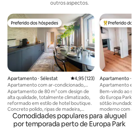
outros aspectos.
Preferido dos hóspedes
Preferido dos 
Preferido dos hóspedes
Entre os melhore
Apartamento ⋅ Sélestat
4,95 de uma avaliação média de 
4,95 (123)
Apartamento ⋅ Ru
Apartamento com ar-condicionado,
Apartamento esti
terraço e camas king size
fator de bem-esta
Apartamento de 80 m² com design de
Bem-vindo ao seu 
alta qualidade, totalmente climatizado,
do Europa Park! E
reformado em estilo de hotel boutique.
sótão inundado de
Concreto polido, ripas de madeira,
moderno com acon
Comodidades populares para aluguel
azulejos zellige artesanais. 2 quartos
famílias, casais o
com cama king size, banheiro com box e
encontrará paz e confort
por temporada perto de Europa Park
banheira, terraço privativo com sombra.
de vida aberto e 
Cozinha totalmente equipada, máquina
charme do telhado 
Nespresso, Netflix, TV de 65”, Wi-Fi de
de dormir confortá