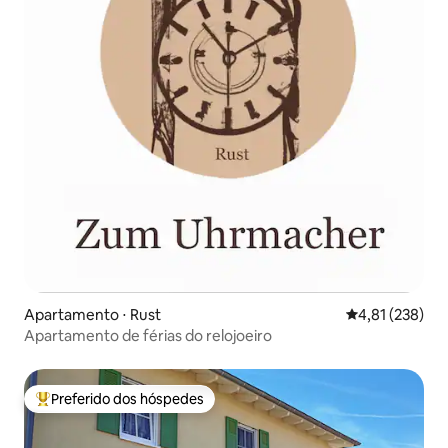
Apartamento ⋅ Rust
4,81 de uma av
4,81 (238)
Apartamento de férias do relojoeiro
Preferido dos hóspedes
Entre os melhores preferidos dos hóspedes