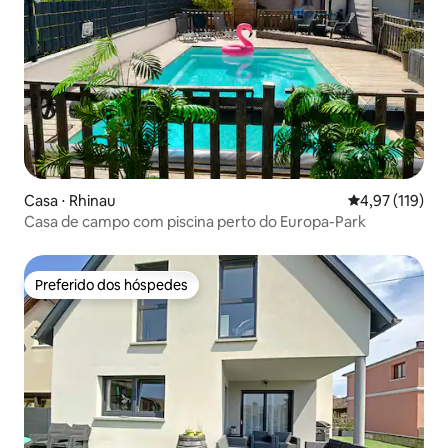
Casa ⋅ Rhinau
4,97 de uma av
4,97 (119)
Casa de campo com piscina perto do Europa-Park
Preferido dos hóspedes
Preferido dos hóspedes