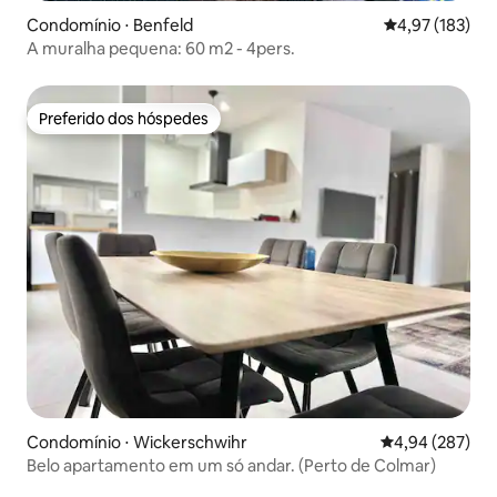
Condomínio ⋅ Benfeld
4,97 de uma av
4,97 (183)
A muralha pequena: 60 m2 - 4pers.
Preferido dos hóspedes
Preferido dos hóspedes
Condomínio ⋅ Wickerschwihr
4,94 de uma ava
4,94 (287)
Belo apartamento em um só andar. (Perto de Colmar)