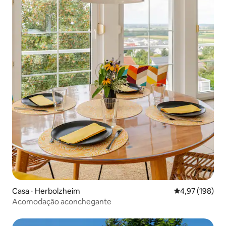
Casa ⋅ Herbolzheim
4,97 de uma av
4,97 (198)
Acomodação aconchegante