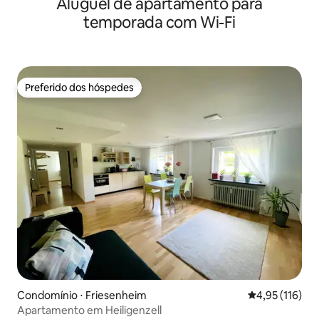
Aluguel de apartamento para
temporada com Wi-Fi
Preferido dos hóspedes
Preferido dos hóspedes
Condomínio ⋅ Friesenheim
4,95 de uma av
4,95 (116)
Apartamento em Heiligenzell