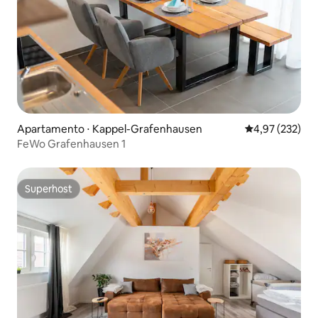
Apartamento ⋅ Kappel-Grafenhausen
4,97 de uma av
4,97 (232)
FeWo Grafenhausen 1
Superhost
Superhost