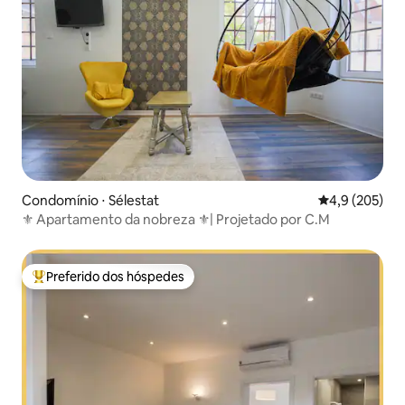
Condomínio ⋅ Sélestat
4,9 de uma av
4,9 (205)
⚜ Apartamento da nobreza ⚜| Projetado por C.M
Preferido dos hóspedes
Entre os melhores preferidos dos hóspedes