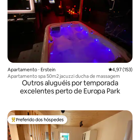
Apartamento ⋅ Erstein
4,97 de uma av
4,97 (153)
Apartamento spa 50m2 jacuzzi ducha de massagem
Outros aluguéis por temporada
excelentes perto de Europa Park
Preferido dos hóspedes
Entre os melhores preferidos dos hóspedes