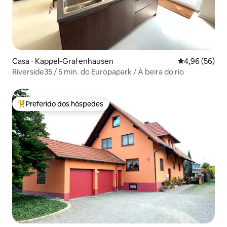
Casa ⋅ Kappel-Grafenhausen
4,96 de uma a
4,96 (56)
Riverside35 / 5 min. do Europapark / À beira do rio
Preferido dos hóspedes
Entre os melhores preferidos dos hóspedes