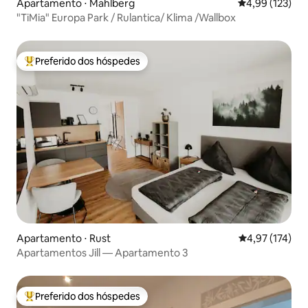
Apartamento ⋅ Mahlberg
4,99 de uma av
4,99 (123)
"TiMia" Europa Park / Rulantica/ Klima /Wallbox
Preferido dos hóspedes
Entre os melhores preferidos dos hóspedes
Apartamento ⋅ Rust
4,97 de uma av
4,97 (174)
Apartamentos Jill — Apartamento 3
Preferido dos hóspedes
Entre os melhores preferidos dos hóspedes