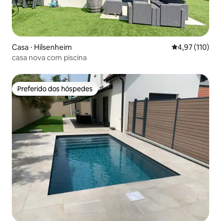
Casa ⋅ Hilsenheim
4,97 de uma av
4,97 (110)
casa nova com piscina
Preferido dos hóspedes
Preferido dos hóspedes