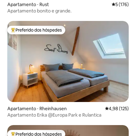
Apartamento ⋅ Rust
5 de uma av
5 (176)
Apartamento bonito e grande.
Preferido dos hóspedes
Entre os melhores preferidos dos hóspedes
Apartamento ⋅ Rheinhausen
4,98 de uma av
4,98 (125)
Apartamento Erika @Europa Park e Rulantica
Preferido dos hóspedes