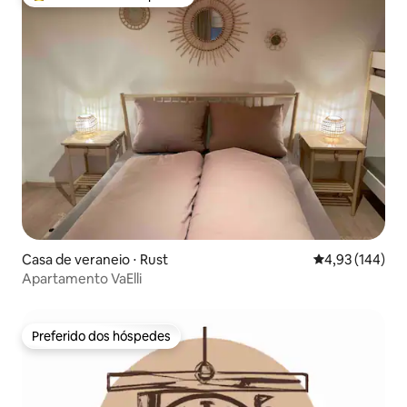
Entre os melhores preferidos dos hóspedes
Casa de veraneio ⋅ Rust
4,93 de uma av
4,93 (144)
Apartamento VaElli
Preferido dos hóspedes
Preferido dos hóspedes