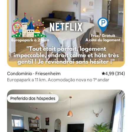
Condomínio ⋅ Friesenheim
4,99 de uma av
4,99 (314)
Europapark a 11 km. Acomodação nova no 1º andar
Preferido dos hóspedes
Preferido dos hóspedes