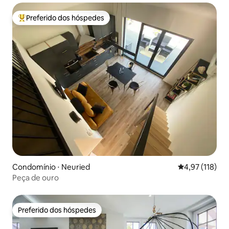
Preferido dos hóspedes
Entre os melhores preferidos dos hóspedes
Condomínio ⋅ Neuried
4,97 de uma av
4,97 (118)
Peça de ouro
Preferido dos hóspedes
Preferido dos hóspedes