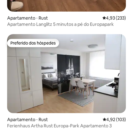
Apartamento ⋅ Rust
4,93 de uma av
4,93 (233)
Apartamento Langlitz 5 minutos a pé do Europapark
Preferido dos hóspedes
Preferido dos hóspedes
Apartamento ⋅ Rust
4,92 de uma av
4,92 (103)
Ferienhaus Artha Rust Europa-Park Apartamento 3