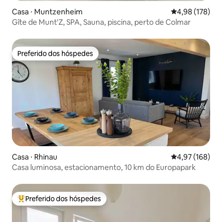
Casa ⋅ Muntzenheim
4,98 de uma av
4,98 (178)
Gîte de Munt'Z, SPA, Sauna, piscina, perto de Colmar
Preferido dos hóspedes
Preferido dos hóspedes
Casa ⋅ Rhinau
4,97 de uma av
4,97 (168)
Casa luminosa, estacionamento, 10 km do Europapark
Preferido dos hóspedes
Entre os melhores preferidos dos hóspedes