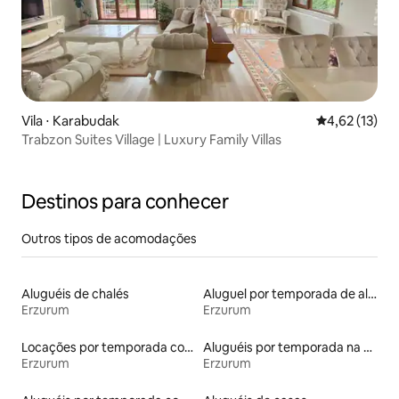
Vila ⋅ Karabudak
4,62 de uma a
4,62 (13)
Trabzon Suites Village | Luxury Family Villas
Destinos para conhecer
Outros tipos de acomodações
Aluguéis de chalés
Aluguel por temporada de alojamentos ecológicos
Erzurum
Erzurum
Locações por temporada com piscina
Aluguéis por temporada na orla
Erzurum
Erzurum