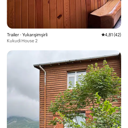
Trailer ⋅ Yukarışimşirli
4,81 de uma a
4,81 (42)
Kukudi House 2