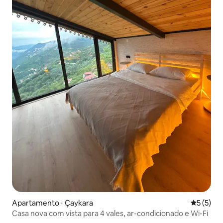
Apartamento ⋅ Çaykara
5 de uma 
5 (5)
Casa nova com vista para 4 vales, ar-condicionado e Wi-Fi