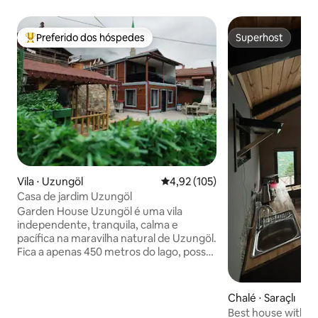
Preferido dos hóspedes
Superhost
Entre os melhores preferidos dos hóspedes
Superhost
Vila ⋅ Uzungöl
4,92 de uma avaliação média de 
4,92 (105)
Casa de jardim Uzungöl
Garden House Uzungöl é uma vila
independente, tranquila, calma e
pacífica na maravilha natural de Uzungöl.
Fica a apenas 450 metros do lago, possui
um jardim muito grande, com camélias,
churrasqueira e balanço, o apartamento
é uma vila duplex, os quartos são
Chalé ⋅ Saraçlı
espaçosos para um total de 6 pessoas.
Best house with g