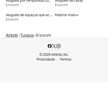
Aluguéis por temporada com acesso ao lago
Aluguéis de casas
Erzurum
Erzurum
Aluguéis de espaços que aceitam animais de estimação
Mostrar mais
Erzurum
Airbnb
Turquia
Erzurum
© 2026 Airbnb, Inc.
Privacidade
Termos