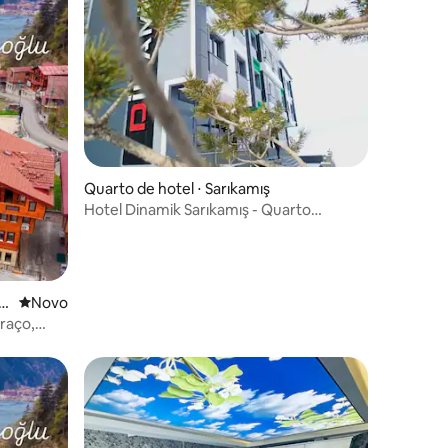
Quarto de hotel ⋅ Sarıkamış
Hotel Dinamik Sarıkamış - Quarto
Econômico
⋅
Novo lugar para ficar
Novo
raço,