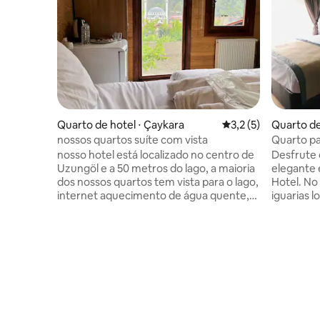
Quarto de hotel ⋅ Çaykara
3,2 de uma avaliação
3,2 (5)
Quarto de
nossos quartos suíte com vista
Quarto pa
no Sarıka
nosso hotel está localizado no centro de
Desfrute 
Uzungöl e a 50 metros do lago, a maioria
elegante e
dos nossos quartos tem vista para o lago,
Hotel. No
internet aquecimento de água quente,
iguarias l
internet, aquecimento de água quente,
temporada
internet rápida, estacionamento
snowboar
gratuito, área de piquenique e um lugar
sala de e
de boas-vindas privado para os
instrutore
hóspedes, nossa recepção está aberta
turco, a 
24 horas por dia, 7 dias por semana
sal no no
aproveite as férias com nossos quartos
longas ca
lençóis brancos muito confortáveis
pinheiros
nosso quarto é para 3 pessoas e
puro.