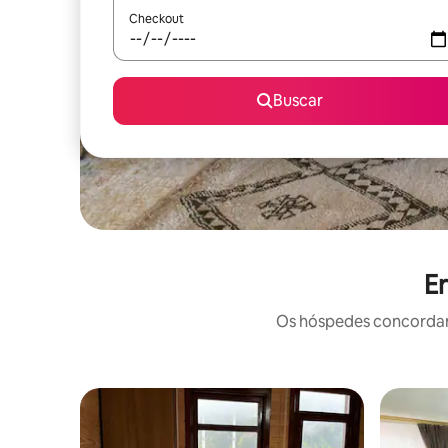
Checkout
Buscar
Er
Os hóspedes concordam: