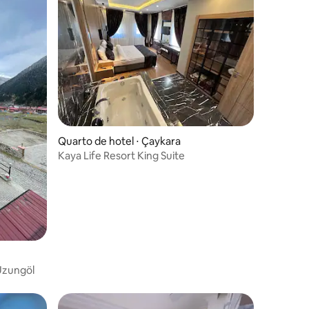
ções
Quarto de hotel ⋅ Çaykara
Kaya Life Resort King Suite
Uzungöl