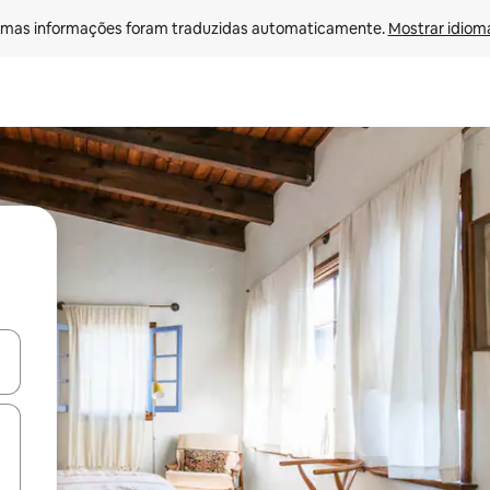
mas informações foram traduzidas automaticamente. 
Mostrar idioma
ore-os usando as seta para cima e para baixo do teclado ou tocando e