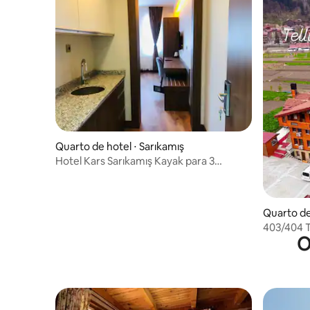
Quarto de hotel ⋅ Sarıkamış
Hotel Kars Sarıkamış Kayak para 3
pessoas + café da manhã
Quarto de
403/404 T
O
varanda