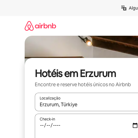
Pular
Algu
para
o
conteúdo
Hotéis em Erzurum
Encontre e reserve hotéis únicos no Airbnb
Localização
Quando os resultados estiverem disponíveis, expl
Check-in