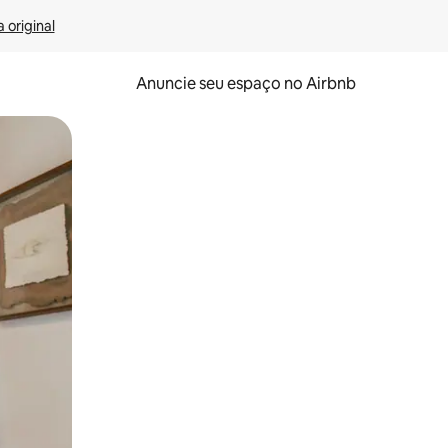
 original
Anuncie seu espaço no Airbnb
 deslizando o dedo na tela.