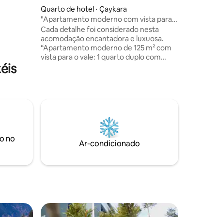
Quarto de hotel ⋅ Çaykara
"Apartamento moderno com vista para a
natureza e o vale"
Cada detalhe foi considerado nesta
acomodação encantadora e luxuosa.
“Apartamento moderno de 125 m² com
vista para o vale: 1 quarto duplo com
éis
banheiro privativo + 3 quartos de
solteiro, sala de estar, cozinha e 2
varandas.” 6,5 km até Uzungöl. Áreas de
atividades a 5 min: tirolesa, balanço,
campo de tiro e tirolesa de construção.
Férias espaçosas, tranquilas e agradáveis
esperam por você em meio à natureza,
acompanhadas pelo som do riacho.”
o no
Ar-condicionado