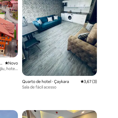
⋅
Novo lugar para ficar
Novo
lu, hotel
Quarto de hotel ⋅ Çaykara
3,67 de uma avaliaçã
3,67 (3)
Sala de fácil acesso