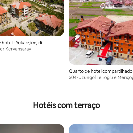
hotel ⋅ Yukarışimşirli
er Kervansaray
Quarto de hotel compartilhado 
Çaykara
304-Uzungöl Tellioğlu e Meriçoğ
com varanda
Hotéis com terraço