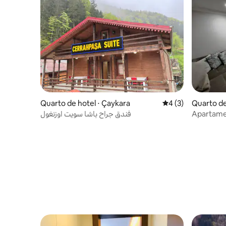
Quarto de hotel ⋅ Çaykara
4 de uma avaliação
4 (3)
Quarto de
فندق جراح باشا سويت اوزنغول
Apartame
varanda