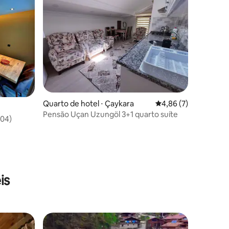
Quarto de hotel ⋅ Çaykara
4,86 de uma avaliaçã
4,86 (7)
Pensão Uçan Uzungöl 3+1 quarto suíte
Suit (104)
is