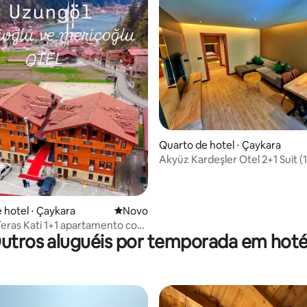
Quarto de hotel ⋅ Çaykara
Akyüz Kardeşler Otel 2+1 
 hotel ⋅ Çaykara
Novo lugar para ficar
Novo
eras Kati 1+1 apartamento com
utros aluguéis por temporada em hoté