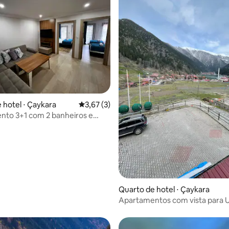
 média de 5, 3 avaliações
 hotel ⋅ Çaykara
3,67 de uma avaliação média de 5, 3 avalia
3,67 (3)
nto 3+1 com 2 banheiros e
Quarto de hotel ⋅ Çaykara
Apartamentos com vista para 