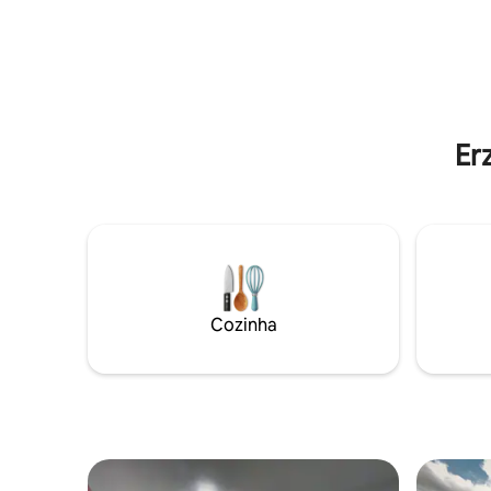
acomoda 4 pessoas com uma cama
extra
Er
Cozinha