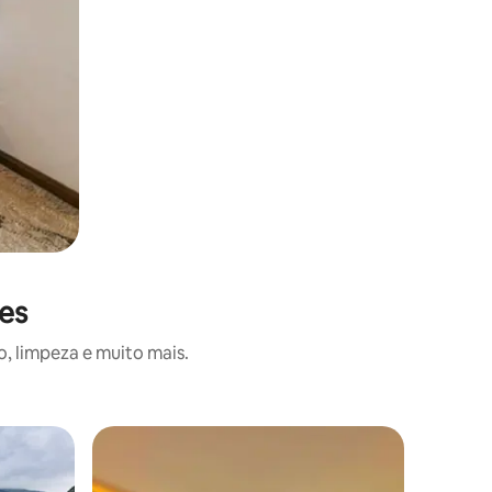
ões
, limpeza e muito mais.
Quarto d
Sua casa 