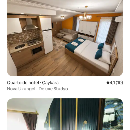
Quarto de hotel ⋅ Çaykara
4,1 de uma a
4,1 (10)
Nova Uzungol - Deluxe Studyo