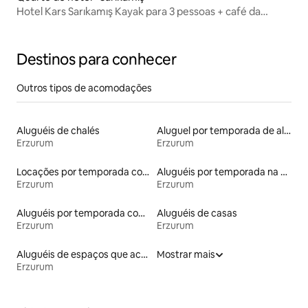
Hotel Kars Sarıkamış Kayak para 3 pessoas + café da
manhã
Destinos para conhecer
Outros tipos de acomodações
Aluguéis de chalés
Aluguel por temporada de alojamentos ecológicos
Erzurum
Erzurum
Locações por temporada com piscina
Aluguéis por temporada na orla
Erzurum
Erzurum
Aluguéis por temporada com acesso ao lago
Aluguéis de casas
Erzurum
Erzurum
Aluguéis de espaços que aceitam animais de estimação
Mostrar mais
Erzurum