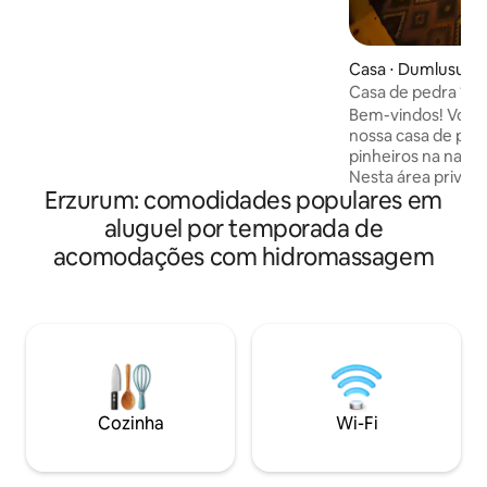
confortáveis. Uma natureza magnífica
inigualável, as montanhas e belezas
naturais que a complementam, bem
Casa ⋅ Dumlusu
como umas férias onde você pode
Casa de pedra 1+1 
relaxar e desfrutar com sua família e
Bem-vindos! Você
entes queridos estão esperando por
nossa casa de ped
você ao lado de um dos afluentes do
pinheiros na natu
vale da tempestade (Vale do Avusor).
Nesta área privad
Erzurum: comodidades populares em
única com a sua lo
Uzunöle, a 4 km da
aluguel por temporada de
perto do mar, voc
acomodações com hidromassagem
uma jacuzzi e área
experimentar a n
muito felizes em r
único abraçado pel
Cozinha
Wi-Fi