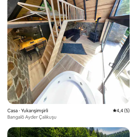
Casa ⋅ Yukarışimşirli
4,4 de uma 
4,4 (5)
Bangalô Ayder Çalıkuşu