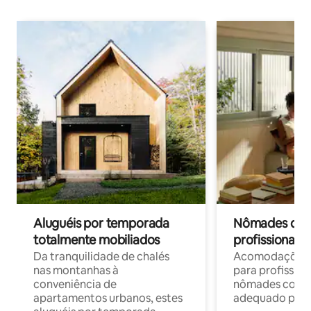
Aluguéis por temporada
Nômades digit
totalmente mobiliados
profissionais 
Da tranquilidade de chalés
Acomodações c
nas montanhas à
para profission
conveniência de
nômades com W
apartamentos urbanos, estes
adequado para 