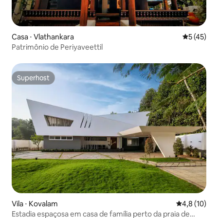
Casa ⋅ Vlathankara
5 de uma a
5 (45)
Patrimônio de Periyaveettil
Superhost
Superhost
Vila ⋅ Kovalam
4,8 de uma a
4,8 (10)
Estadia espaçosa em casa de família perto da praia de