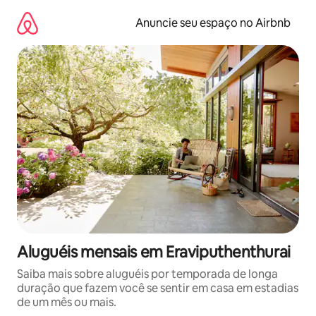
Pular
para
Anuncie seu espaço no Airbnb
o
conteúdo
Aluguéis mensais em Eraviputhenthurai
Saiba mais sobre aluguéis por temporada de longa
duração que fazem você se sentir em casa em estadias
de um mês ou mais.