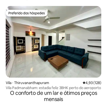
Kovalam
Preferido dos hóspedes
Preferido dos hóspedes
Vila ⋅ Thiruvananthapuram
4,93 de uma av
4,93 (128)
Vila Padmanabham: estadia feliz 3BHK perto do aeroporto
O conforto de um lar e ótimos preços
mensais