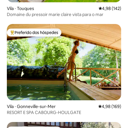
Vila ⋅ Touques
4,98 de uma av
4,98 (142)
Domaine du pressoir marie claire vista para o mar
Preferido dos hóspedes
Entre os melhores preferidos dos hóspedes
Vila ⋅ Gonneville-sur-Mer
4,98 de uma av
4,98 (169)
RESORT E SPA CABOURG-HOULGATE