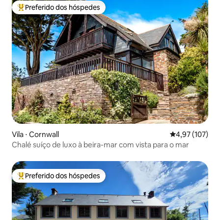
Preferido dos hóspedes
Entre os melhores preferidos dos hóspedes
Vila ⋅ Cornwall
4,97 de uma av
4,97 (107)
Chalé suíço de luxo à beira-mar com vista para o mar
Preferido dos hóspedes
Entre os melhores preferidos dos hóspedes