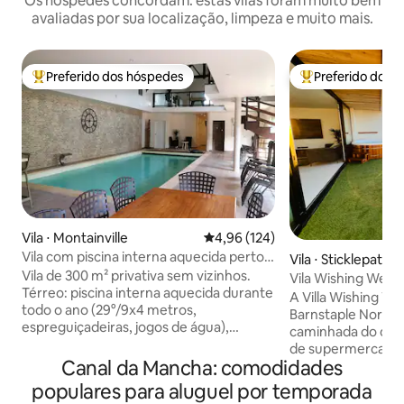
Os hóspedes concordam: estas vilas foram muito bem
avaliadas por sua localização, limpeza e muito mais.
Preferido dos hóspedes
Preferido dos 
Entre os melhores preferidos dos hóspedes
Entre os melhore
Vila ⋅ Montainville
4,96 de uma avaliação média de 
4,96 (124)
Vila com piscina interna aquecida perto
Vila ⋅ Sticklepath
de Versalhes
Vila de 300 m² privativa sem vizinhos.
Vila Wishing Well
Térreo: piscina interna aquecida durante
A Villa Wishing Wel
todo o ano (29°/9x4 metros,
Barnstaple North 
espreguiçadeiras, jogos de água),
caminhada do cent
cozinha americana totalmente
de supermercados 
equipada, 2 quartos, banheiro com
Canal da Mancha: comodidades
situada ao lado do
chuveiro + ducha italiana, banheiro
Tarka e tem excele
populares para aluguel por temporada
separado, lavanderia. 1º andar: sala de
e a apenas 5 km de 