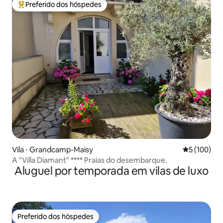
Preferido dos hóspedes
Entre os melhores preferidos dos hóspedes
Vila ⋅ Grandcamp-Maisy
5 de uma av
5 (100)
A "Villa Diamant" **** Praias do desembarque.
Aluguel por temporada em vilas de luxo
Preferido dos hóspedes
Preferido dos hóspedes