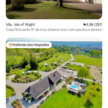
Vila ⋅ Isle of Wight
4,96 de uma av
4,96 (291)
Casa flutuante 5* de luxo à beira-mar com piscina e lareira
Preferido dos hóspedes
Entre os melhores preferidos dos hóspedes