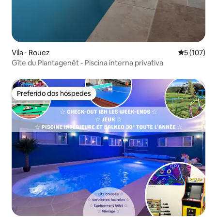
Vila ⋅ Rouez
5 de uma av
5 (107)
Gîte du Plantagenêt - Piscina interna privativa
Preferido dos hóspedes
Preferido dos hóspedes