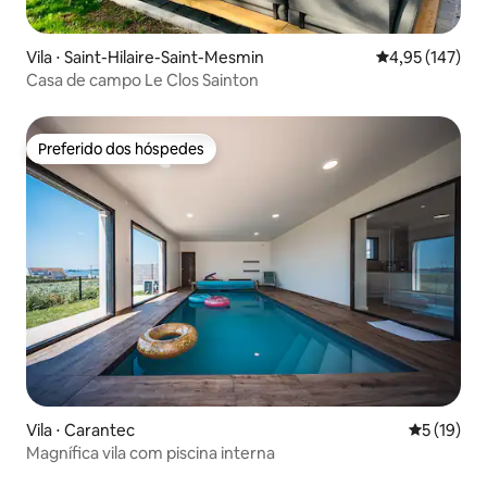
Vila ⋅ Saint-Hilaire-Saint-Mesmin
4,95 de uma av
4,95 (147)
Casa de campo Le Clos Sainton
Preferido dos hóspedes
Preferido dos hóspedes
Vila ⋅ Carantec
5 de uma a
5 (19)
Magnífica vila com piscina interna