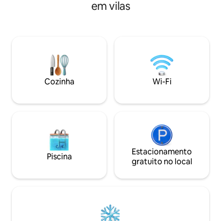
em vilas
estar (TV conectada), área de
INFORMAÇÕES IMPOR
esportes/canto noturno (esteira,
Villa não é um loc
máquina de remo, bicicleta ergométrica,
ACEITAREMOS: E
sofá-cama confortável). Exterior:
DE SOLTEIRA, DE
terraço de 120 m² sem vizinhos (móveis
HORÁRIO DE SILÊNCIO 
de jardim, churrasqueira a gás, mesa de
animais de estima
pingue-pongue) + jardim (quadra de
a estadia Não é possível carregar carros
petanca, trampolim, balanço).
elétricos!
Cozinha
Wi-Fi
Estacionamento
Piscina
gratuito no local