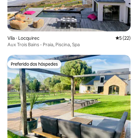
Vila ⋅ Locquirec
5 de uma a
5 (22)
Aux Trois Bains - Praia, Piscina, Spa
Preferido dos hóspedes
Preferido dos hóspedes