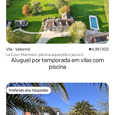
Vila ⋅ Valsemé
4,99 de uma av
4,99 (102)
La Cour Marmion, piscina aquecida e jacuzzi
Aluguel por temporada em vilas com
piscina
Preferido dos hóspedes
Preferido dos hóspedes