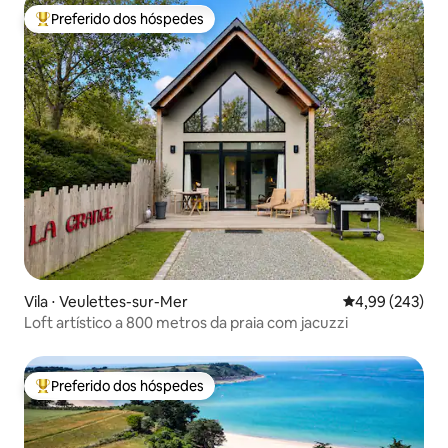
Preferido dos hóspedes
Entre os melhores preferidos dos hóspedes
Vila ⋅ Veulettes-sur-Mer
4,99 de uma ava
4,99 (243)
Loft artístico a 800 metros da praia com jacuzzi
Preferido dos hóspedes
Entre os melhores preferidos dos hóspedes