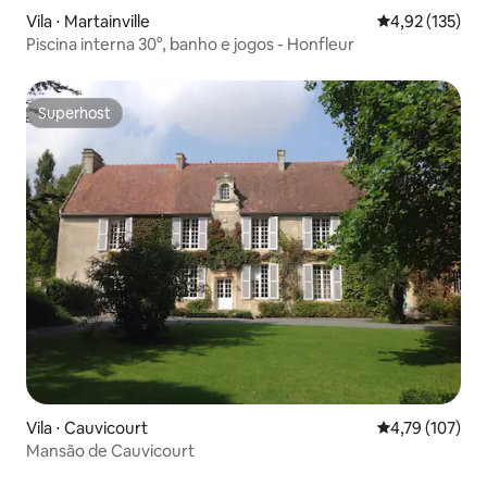
Vila ⋅ Martainville
4,92 de uma av
4,92 (135)
Piscina interna 30°, banho e jogos - Honfleur
Superhost
Superhost
Vila ⋅ Cauvicourt
4,79 de uma av
4,79 (107)
Mansão de Cauvicourt