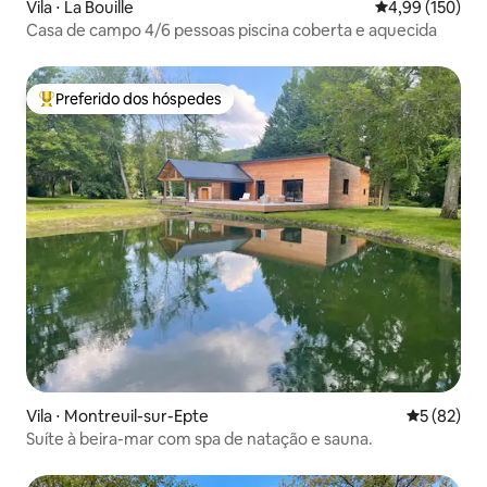
Vila ⋅ La Bouille
4,99 de uma av
4,99 (150)
Casa de campo 4/6 pessoas piscina coberta e aquecida
Preferido dos hóspedes
Entre os melhores preferidos dos hóspedes
Vila ⋅ Montreuil-sur-Epte
5 de uma a
5 (82)
Suíte à beira-mar com spa de natação e sauna.