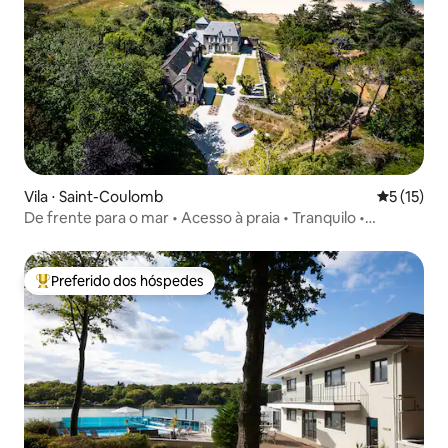
Vila ⋅ Saint-Coulomb
5 de uma a
5 (15)
De frente para o mar • Acesso à praia • Tranquilo •
Estacionamento gratuito
Preferido dos hóspedes
Entre os melhores preferidos dos hóspedes