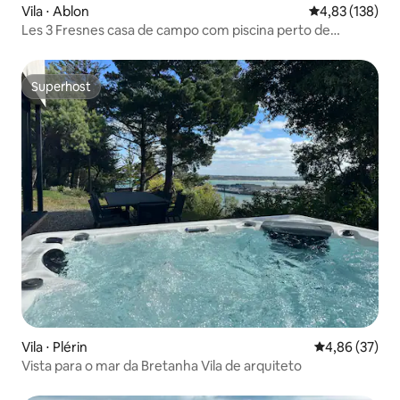
Vila ⋅ Ablon
4,83 de uma av
4,83 (138)
Les 3 Fresnes casa de campo com piscina perto de
Honfleur
Superhost
Superhost
Vila ⋅ Plérin
4,86 de uma a
4,86 (37)
Vista para o mar da Bretanha Vila de arquiteto