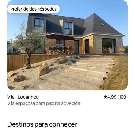
Preferido dos hóspedes
Preferido dos hóspedes
Vila ⋅ Louannec
4,99 de uma av
4,99 (109)
Vila espaçosa com piscina aquecida
Destinos para conhecer