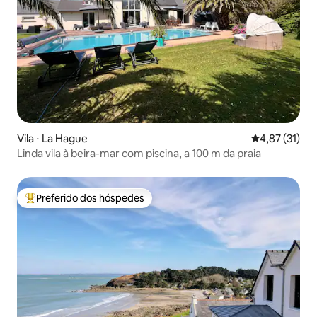
Vila ⋅ La Hague
4,87 de uma a
4,87 (31)
Linda vila à beira-mar com piscina, a 100 m da praia
Preferido dos hóspedes
Entre os melhores preferidos dos hóspedes