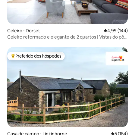
Celeiro ⋅ Dorset
4,99 de uma av
4,99 (144)
Celeiro reformado e elegante de 2 quartos | Vistas do pôr
do sol
Preferido dos hóspedes
Entre os melhores preferidos dos hóspedes
Casa de campo ⋅ Linkinhorne
5 de uma av
5 (154)