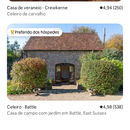
Casa de veraneio ⋅ Crewkerne
4,94 de uma ava
4,94 (250)
Celeiro de carvalho
Preferido dos hóspedes
Entre os melhores preferidos dos hóspedes
Celeiro ⋅ Battle
4,98 de uma ava
4,98 (538)
Casa de campo com jardim em Battle, East Sussex