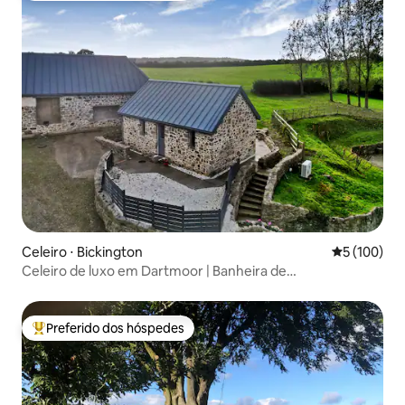
Celeiro ⋅ Bickington
5 de uma av
5 (100)
Celeiro de luxo em Dartmoor | Banheira de
hidromassagem e jardins privativos
Preferido dos hóspedes
Entre os melhores preferidos dos hóspedes