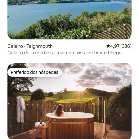
Celeiro ⋅ Teignmouth
4,97 de uma ava
4,97 (386)
Celeiro de luxo à beira-mar com vista de tirar o fôlego
Preferido dos hóspedes
Preferido dos hóspedes