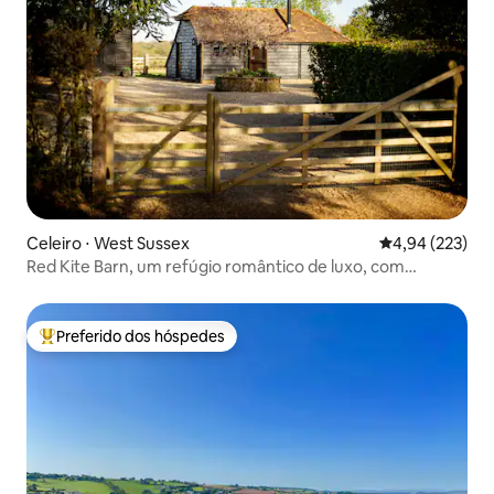
Celeiro ⋅ West Sussex
4,94 de uma av
4,94 (223)
Red Kite Barn, um refúgio romântico de luxo, com
banheira de hidromassagem
Preferido dos hóspedes
Entre os melhores preferidos dos hóspedes