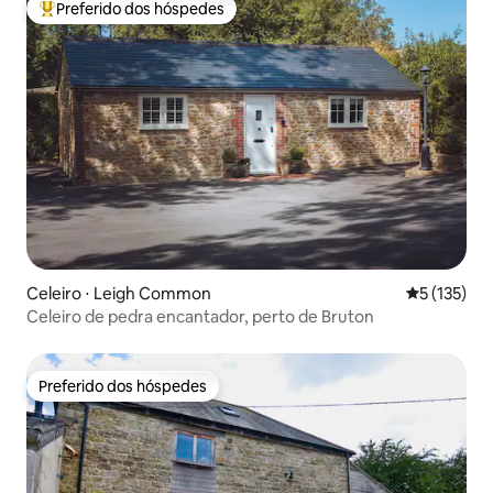
Preferido dos hóspedes
Entre os melhores preferidos dos hóspedes
Celeiro ⋅ Leigh Common
5 de uma av
5 (135)
Celeiro de pedra encantador, perto de Bruton
Preferido dos hóspedes
Preferido dos hóspedes