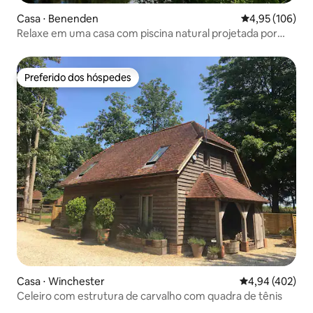
Casa ⋅ Benenden
4,95 de uma av
4,95 (106)
Relaxe em uma casa com piscina natural projetada por
arquiteto
Preferido dos hóspedes
Preferido dos hóspedes
Casa ⋅ Winchester
4,94 de uma av
4,94 (402)
Celeiro com estrutura de carvalho com quadra de tênis