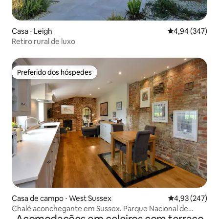
Casa ⋅ Leigh
4,94 de uma ava
4,94 (347)
Retiro rural de luxo
Preferido dos hóspedes
Preferido dos hóspedes
Casa de campo ⋅ West Sussex
4,93 de uma av
4,93 (247)
Chalé aconchegante em Sussex. Parque Nacional de
South Downs