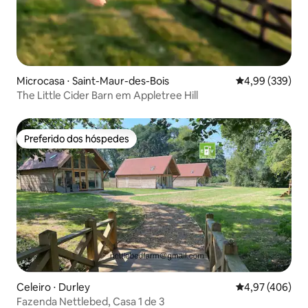
Microcasa ⋅ Saint-Maur-des-Bois
4,99 de uma ava
4,99 (339)
The Little Cider Barn em Appletree Hill
Preferido dos hóspedes
Preferido dos hóspedes
Celeiro ⋅ Durley
4,97 de uma av
4,97 (406)
Fazenda Nettlebed, Casa 1 de 3