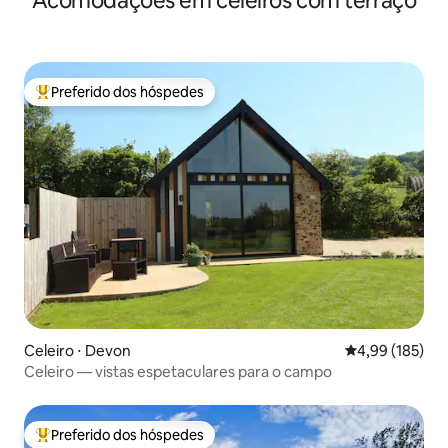
Acomodações em celeiros com terraço
Preferido dos hóspedes
Entre os melhores preferidos dos hóspedes
Celeiro ⋅ Devon
4,99 de uma av
4,99 (185)
Celeiro — vistas espetaculares para o campo
Preferido dos hóspedes
Entre os melhores preferidos dos hóspedes