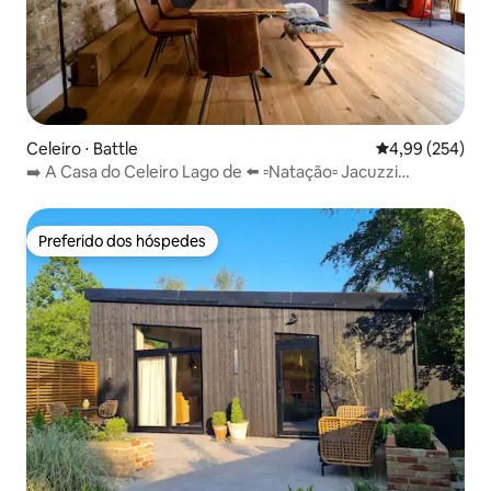
Celeiro ⋅ Battle
4,99 de uma ava
4,99 (254)
➡️ A Casa do Celeiro Lago de ⬅️ ▫️Natação▫️ Jacuzzi
Galinhas!
Preferido dos hóspedes
Preferido dos hóspedes