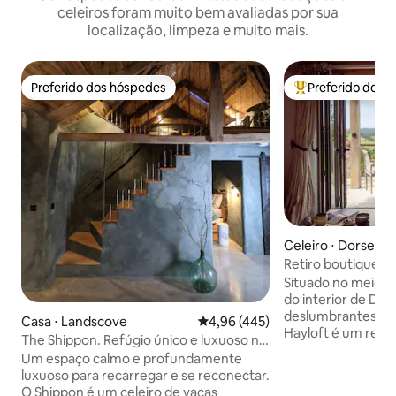
celeiros foram muito bem avaliadas por sua
localização, limpeza e muito mais.
Preferido dos hóspedes
Preferido dos 
Preferido dos hóspedes
Entre os melhore
Celeiro ⋅ Dorset
Retiro boutique co
Jurássica
Situado no meio d
do interior de Dor
deslumbrantes de 
Casa ⋅ Landscove
4,96 de uma avaliação média de 
4,96 (445)
Hayloft é um retir
The Shippon. Refúgio único e luxuoso no
descontraído, pro
sul de Devon.
Um espaço calmo e profundamente
tranquilas e revigorante
luxuoso para recarregar e se reconectar.
Grandview Farm, o
O Shippon é um celeiro de vacas