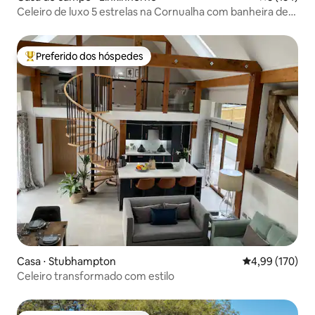
Celeiro de luxo 5 estrelas na Cornualha com banheira de
hidromassagem
Preferido dos hóspedes
Entre os melhores preferidos dos hóspedes
Casa ⋅ Stubhampton
4,99 de uma av
4,99 (170)
Celeiro transformado com estilo