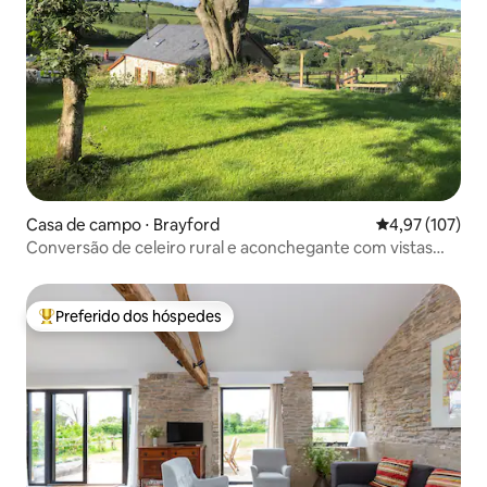
Casa de campo ⋅ Brayford
4,97 de uma av
4,97 (107)
Conversão de celeiro rural e aconchegante com vistas
deslumbrantes.
Preferido dos hóspedes
Entre os melhores preferidos dos hóspedes