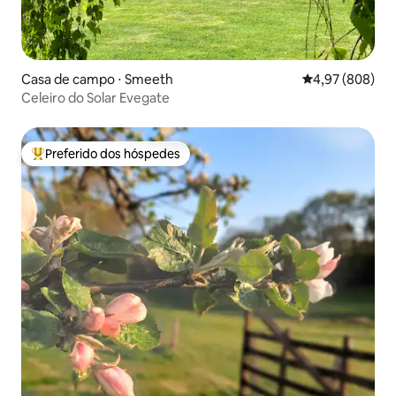
Casa de campo ⋅ Smeeth
4,97 de uma ava
4,97 (808)
Celeiro do Solar Evegate
Preferido dos hóspedes
Entre os melhores preferidos dos hóspedes