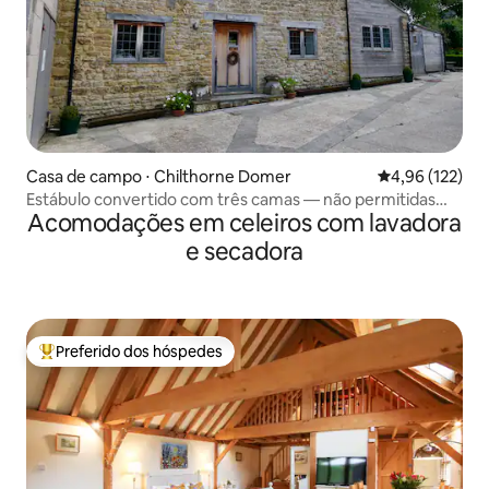
Casa de campo ⋅ Chilthorne Domer
4,96 de uma av
4,96 (122)
Estábulo convertido com três camas — não permitidas
Acomodações em celeiros com lavadora
crianças menores de 8 anos
e secadora
Preferido dos hóspedes
Entre os melhores preferidos dos hóspedes