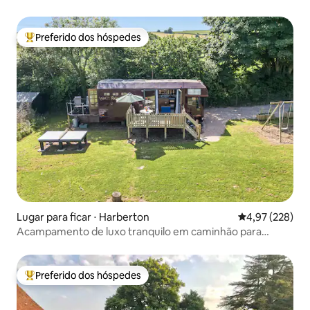
Preferido dos hóspedes
Entre os melhores preferidos dos hóspedes
Lugar para ficar ⋅ Harberton
4,97 de uma av
4,97 (228)
Acampamento de luxo tranquilo em caminhão para
cavalos, sem energia pública, sauna
Preferido dos hóspedes
Entre os melhores preferidos dos hóspedes