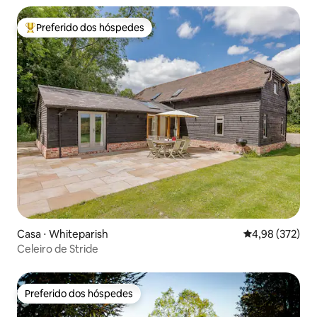
Preferido dos hóspedes
Entre os melhores preferidos dos hóspedes
Casa ⋅ Whiteparish
4,98 de uma av
4,98 (372)
Celeiro de Stride
Preferido dos hóspedes
Preferido dos hóspedes