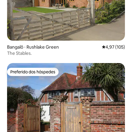
Bangalô ⋅ Rushlake Green
4,97 de uma av
4,97 (105)
The Stables.
Preferido dos hóspedes
Preferido dos hóspedes