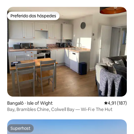
Preferido dos hóspedes
Preferido dos hóspedes
Bangalô ⋅ Isle of Wight
4,91 de uma av
4,91 (187)
Bay, Brambles Chine, Colwell Bay — Wi-Fi e The Hut
Superhost
Superhost