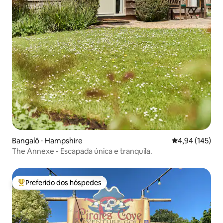
Bangalô ⋅ Hampshire
4,94 de uma av
4,94 (145)
The Annexe - Escapada única e tranquila.
Preferido dos hóspedes
Entre os melhores preferidos dos hóspedes