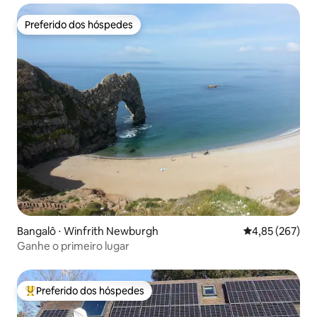
Preferido dos hóspedes
Preferido dos hóspedes
Bangalô ⋅ Winfrith Newburgh
4,85 de uma av
4,85 (267)
Ganhe o primeiro lugar
Preferido dos hóspedes
Entre os melhores preferidos dos hóspedes