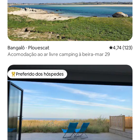
Bangalô ⋅ Plouescat
4,74 de uma av
4,74 (123)
Acomodação ao ar livre camping à beira-mar 29
Preferido dos hóspedes
Entre os melhores preferidos dos hóspedes