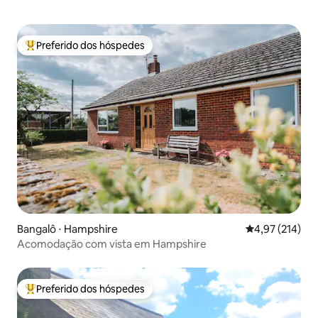
Preferido dos hóspedes
Entre os melhores preferidos dos hóspedes
Bangalô ⋅ Hampshire
4,97 de uma av
4,97 (214)
Acomodação com vista em Hampshire
Preferido dos hóspedes
Entre os melhores preferidos dos hóspedes