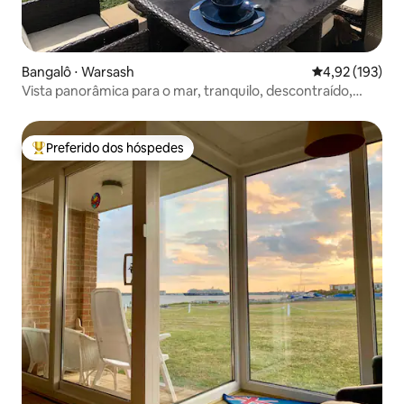
Bangalô ⋅ Warsash
4,92 de uma av
4,92 (193)
Vista panorâmica para o mar, tranquilo, descontraído,
falésias, praia
Preferido dos hóspedes
Entre os melhores preferidos dos hóspedes