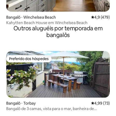
Bangalô ⋅ Winchelsea Beach
4,9 de uma av
4,9 (479)
Kahytten Beach House em Winchelsea Beach
Outros aluguéis por temporada em
bangalôs
Preferido dos hóspedes
Preferido dos hóspedes
Bangalô ⋅ Torbay
4,99 de uma a
4,99 (73)
Bangalô de 3 camas, vista para o mar, banheira de
hidromassagem, jardins privativos