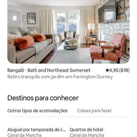
Bangalô ⋅ Bath and Northeast Somerset
4,95 de uma av
4,95 (618)
Retiro tranquilo com jardim em Farrington Gurney
Destinos para conhecer
Outros tipos de acomodações
Coisas para fazer
Aluguel por temporada de casas arredondadas
Quartos de hotel
Canal da Mancha
Canal da Mancha