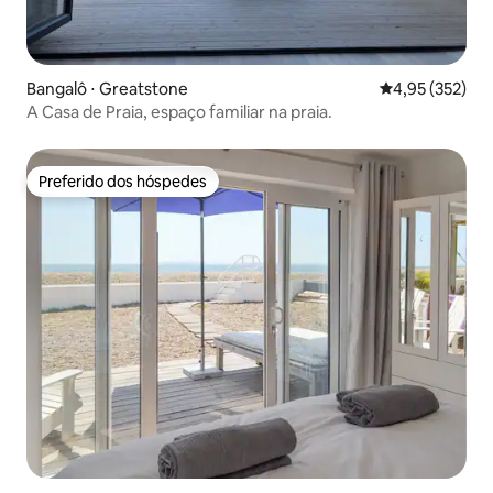
Bangalô ⋅ Greatstone
4,95 de uma av
4,95 (352)
A Casa de Praia, espaço familiar na praia.
Preferido dos hóspedes
Preferido dos hóspedes