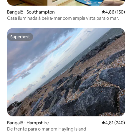
Bangalô ⋅ Southampton
4,86 de uma av
4,86 (150)
Casa iluminada à beira-mar com ampla vista para o mar.
Superhost
Superhost
Bangalô ⋅ Hampshire
4,81 de uma av
4,81 (240)
De frente para o mar em Hayling Island