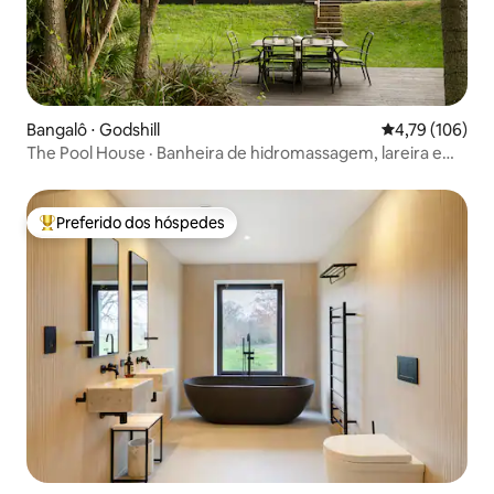
Bangalô ⋅ Godshill
4,79 de uma av
4,79 (106)
The Pool House · Banheira de hidromassagem, lareira e
grande jardim
Preferido dos hóspedes
Entre os melhores preferidos dos hóspedes