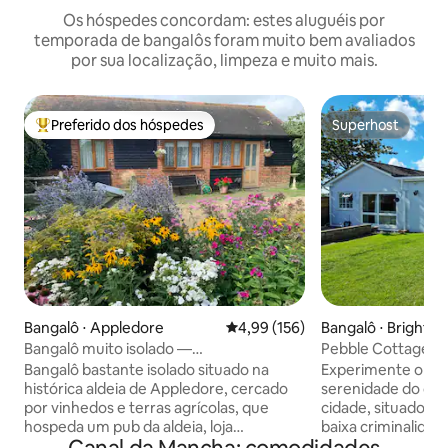
Os hóspedes concordam: estes aluguéis por
temporada de bangalôs foram muito bem avaliados
por sua localização, limpeza e muito mais.
Preferido dos hóspedes
Superhost
Entre os melhores preferidos dos hóspedes
Superhost
Bangalô ⋅ Appledore
4,99 de uma avaliação média de 
4,99 (156)
Bangalô ⋅ Brighto
Bangalô muito isolado —
Pebble Cottage-Oá
Rural/Vinhedos/Costa
Brighton 2 🅿️ lotes
Bangalô bastante isolado situado na
Experimente o equi
histórica aldeia de Appledore, cercado
serenidade do cam
por vinhedos e terras agrícolas, que
cidade, situado no
hospeda um pub da aldeia, loja
baixa criminalida
geral/correios, igreja, sala de chá e loja
casa serve como 