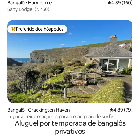
Bangalô ⋅ Hampshire
4,89 de uma av
4,89 (160)
Salty Lodge, (Nº 50)
Preferido dos hóspedes
Entre os melhores preferidos dos hóspedes
Bangalô ⋅ Crackington Haven
4,89 de uma a
4,89 (79)
Lugar à beira-mar, vista para o mar, praia de surfe
Aluguel por temporada de bangalôs
privativos