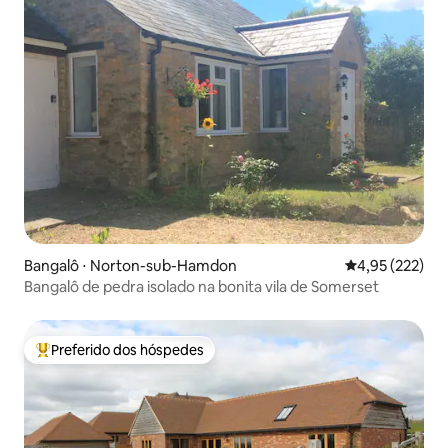
Bangalô ⋅ Norton-sub-Hamdon
4,95 de uma av
4,95 (222)
Bangalô de pedra isolado na bonita vila de Somerset
Preferido dos hóspedes
Entre os melhores preferidos dos hóspedes