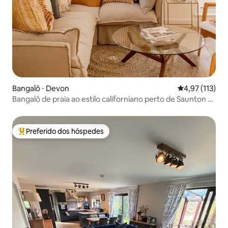
Bangalô ⋅ Devon
4,97 de uma av
4,97 (113)
Bangalô de praia ao estilo californiano perto de Saunton —
5 camas
Preferido dos hóspedes
Entre os melhores preferidos dos hóspedes