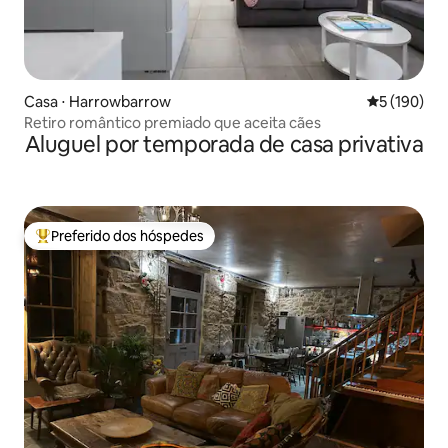
Casa ⋅ Harrowbarrow
5 de uma av
5 (190)
Retiro romântico premiado que aceita cães
Aluguel por temporada de casa privativa
Preferido dos hóspedes
Entre os melhores preferidos dos hóspedes