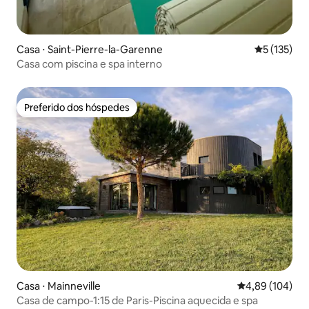
Casa ⋅ Saint-Pierre-la-Garenne
5 de uma av
5 (135)
Casa com piscina e spa interno
Preferido dos hóspedes
Preferido dos hóspedes
Casa ⋅ Mainneville
4,89 de uma av
4,89 (104)
Casa de campo-1:15 de Paris-Piscina aquecida e spa