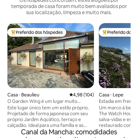
Os hóspedes concordam: estes aluguéis por
temporada de casa foram muito bem avaliados por
sua localização, limpeza e muito mais.
Preferido dos hóspedes
Preferido dos 
Entre os melhores preferidos dos hóspedes
Entre os melhore
Casa ⋅ Beaulieu
4,98 de uma avaliação média de 
4,98 (104)
Casa ⋅ Lepe
O Garden Wing é um lugar muito
Estadia em frente 
especial e tranquilo
House, Lepe
Este lugar único tem um estilo próprio.
Um marco à beira
Projetado de forma japonesa com seu
The Watch House 
próprio Jardim Aquático, terraço e
salva-vidas e esta
calçadão. Ideal para uma família e as
restaurado com car
Canal da Mancha: comodidades
crianças vão adorar o Garden Wing, mas
para combater o 
há acesso ao jardim de água japonês, e
Solent. Com caracte