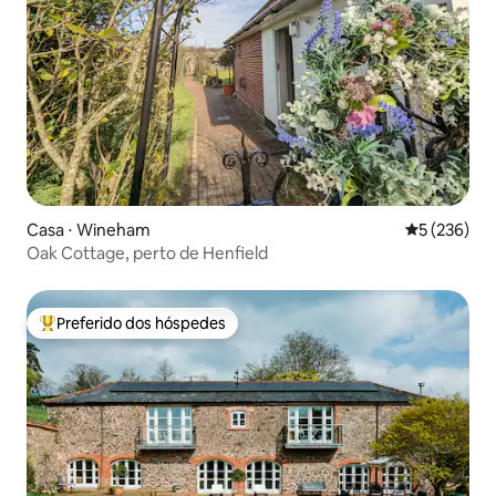
Casa ⋅ Wineham
5 de uma av
5 (236)
Oak Cottage, perto de Henfield
Preferido dos hóspedes
Entre os melhores preferidos dos hóspedes