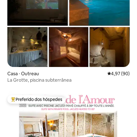
Casa ⋅ Outreau
4,97 de uma a
4,97 (90)
La Grotte, piscina subterrânea
Preferido dos hóspedes
Entre os melhores preferidos dos hóspedes