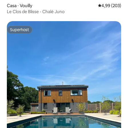
Casa ⋅ Vouilly
4,99 de uma ava
4,99 (203)
Le Clos de Blisse - Chalé Juno
Superhost
Superhost