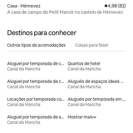
Casa ⋅ Hémevez
4,98 de uma a
4,98 (82)
A casa de campo do Petit Manoir no castelo de Hémevez
Destinos para conhecer
Outros tipos de acomodações
Coisas para fazer
Aluguel por temporada de casas arredondadas
Quartos de hotel
Canal da Mancha
Canal da Mancha
Aluguel por temporada de castelos
Aluguéis de espaços ideais para famílias
Canal da Mancha
Canal da Mancha
Locações por temporada com piscina
Aluguéis por temporada em albergue
Canal da Mancha
Canal da Mancha
Aluguel por temporada de apart-hotéis
Mostrar mais
Canal da Mancha