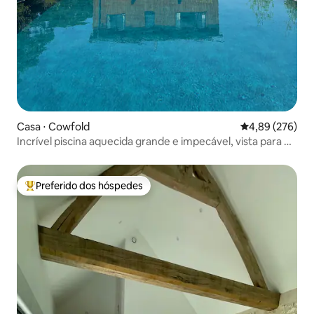
Casa ⋅ Cowfold
4,89 de uma ava
4,89 (276)
Incrível piscina aquecida grande e impecável, vista para o
campo
Preferido dos hóspedes
Entre os melhores preferidos dos hóspedes