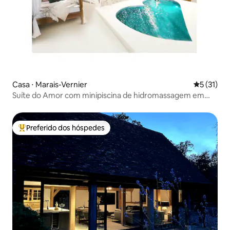
Casa ⋅ Marais-Vernier
5 de uma a
5 (31)
Suíte do Amor com minipiscina de hidromassagem em
forma de coração
Preferido dos hóspedes
Entre os melhores preferidos dos hóspedes