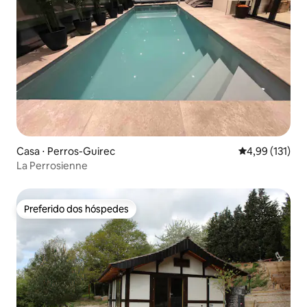
Casa ⋅ Perros-Guirec
4,99 de uma av
4,99 (131)
La Perrosienne
Preferido dos hóspedes
Preferido dos hóspedes