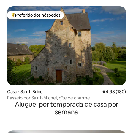
Preferido dos hóspedes
Entre os melhores preferidos dos hóspedes
Casa ⋅ Saint-Brice
4,98 de uma av
4,98 (180)
Passeio por Saint-Michel, gîte de charme
Aluguel por temporada de casa por
semana