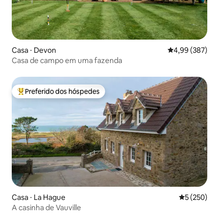
Casa ⋅ Devon
4,99 de uma ava
4,99 (387)
Casa de campo em uma fazenda
Preferido dos hóspedes
Entre os melhores preferidos dos hóspedes
Casa ⋅ La Hague
5 de uma av
5 (250)
A casinha de Vauville