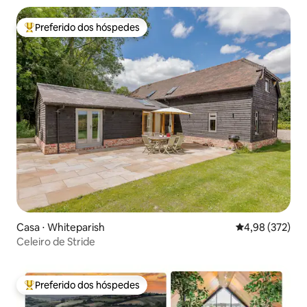
Preferido dos hóspedes
Entre os melhores preferidos dos hóspedes
Casa ⋅ Whiteparish
4,98 de uma av
4,98 (372)
Celeiro de Stride
Preferido dos hóspedes
Entre os melhores preferidos dos hóspedes