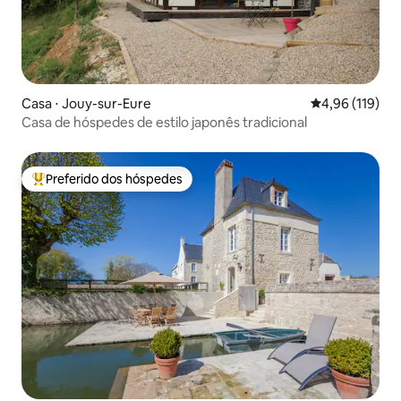
Casa ⋅ Jouy-sur-Eure
4,96 de uma av
4,96 (119)
Casa de hóspedes de estilo japonês tradicional
Preferido dos hóspedes
Entre os melhores preferidos dos hóspedes