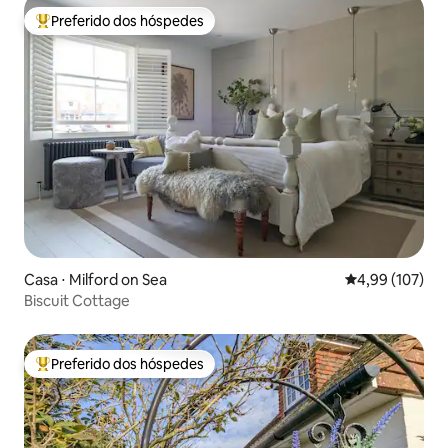
Preferido dos hóspedes
Entre os melhores preferidos dos hóspedes
Casa ⋅ Milford on Sea
4,99 de uma av
4,99 (107)
Biscuit Cottage
Preferido dos hóspedes
Entre os melhores preferidos dos hóspedes