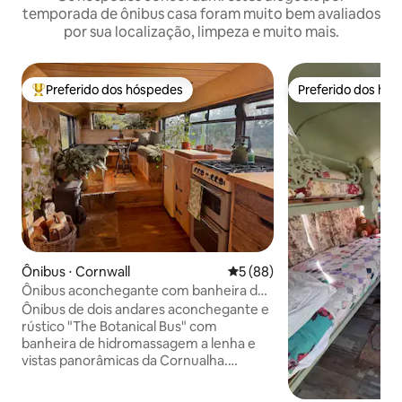
temporada de ônibus casa foram muito bem avaliados
por sua localização, limpeza e muito mais.
Preferido dos hóspedes
Preferido dos hó
Entre os melhores preferidos dos hóspedes
Preferido dos hó
Ônibus ⋅ Cornwall
5 de uma avaliação média de
5 (88)
Ônibus aconchegante com banheira de
hidromassagem a lenha e lareira
Ônibus de dois andares aconchegante e
rústico "The Botanical Bus" com
banheira de hidromassagem a lenha e
vistas panorâmicas da Cornualha.
Anfitriões: Liam e Jaz Este refúgio
aconchegante é o nosso bebê,