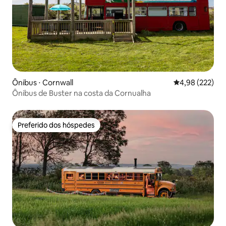
Ônibus ⋅ Cornwall
4,98 de uma av
4,98 (222)
Ônibus de Buster na costa da Cornualha
Preferido dos hóspedes
Preferido dos hóspedes