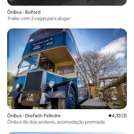
Ônibus ⋅ Bulford
Trailer com 2 vagas para alugar
Ônibus ⋅ Drefach-Felindre
4,33 de uma 
4,33 (3)
Ônibus de dois andares, acomodação premiada