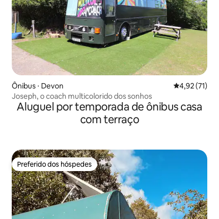
Ônibus ⋅ Devon
4,92 de uma a
4,92 (71)
Joseph, o coach multicolorido dos sonhos
Aluguel por temporada de ônibus casa
com terraço
Preferido dos hóspedes
Preferido dos hóspedes