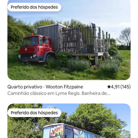
Preferido dos hóspedes
Preferido dos hóspedes
Quarto privativo ⋅ Wooton Fitzpaine
4,91 de uma av
4,91 (145)
Caminhão clássico em Lyme Regis. Banheira de
hidromassagem com vista para o mar
Preferido dos hóspedes
Preferido dos hóspedes