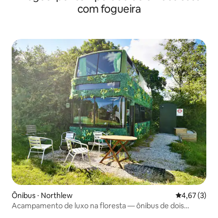
com fogueira
Ônibus ⋅ Northlew
4,67 de uma 
4,67 (3)
Acampamento de luxo na floresta — ônibus de dois
andares