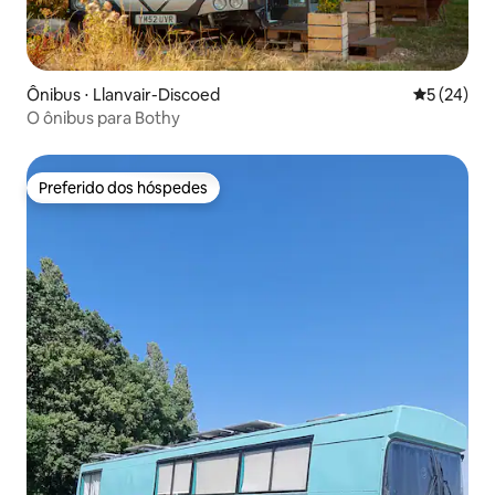
Ônibus ⋅ Llanvair-Discoed
5 de uma a
5 (24)
O ônibus para Bothy
Preferido dos hóspedes
Preferido dos hóspedes