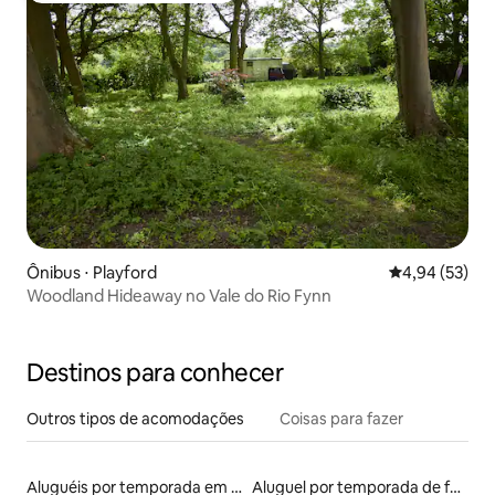
Ônibus ⋅ Playford
4,94 de uma a
4,94 (53)
Woodland Hideaway no Vale do Rio Fynn
Destinos para conhecer
Outros tipos de acomodações
Coisas para fazer
Aluguéis por temporada em hotéis-fazenda
Aluguel por temporada de faróis