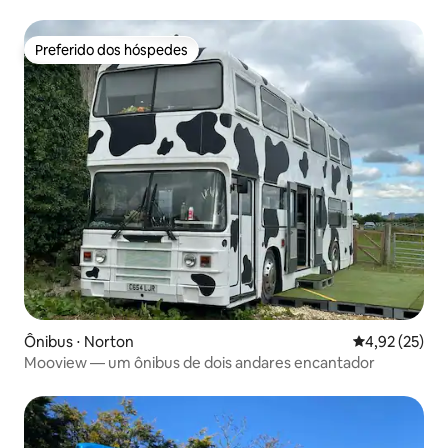
Wales
Preferido dos hóspedes
Preferido dos hóspedes
Ônibus ⋅ Norton
4,92 de uma a
4,92 (25)
Mooview — um ônibus de dois andares encantador