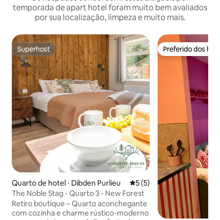
temporada de apart hotel foram muito bem avaliados
por sua localização, limpeza e muito mais.
Superhost
Preferido dos hó
Superhost
Preferido dos hó
Quarto de hotel ⋅ Dibden Purlieu
5 de uma avaliação média d
5 (5)
The Noble Stag - Quarto 3 - New Forest
Retiro boutique – Quarto aconchegante
com cozinha e charme rústico-moderno