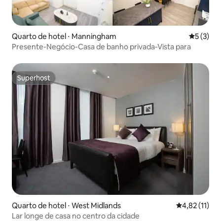
Quarto de hotel ⋅ Manningham
5 de uma 
5 (3)
Presente-Negócio-Casa de banho privada-Vista para
Superhost
Superhost
Quarto de hotel ⋅ West Midlands
4,82 de uma a
4,82 (11)
Lar longe de casa no centro da cidade