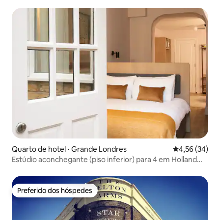
Quarto de hotel ⋅ Grande Londres
4,56 de uma a
4,56 (34)
Estúdio aconchegante (piso inferior) para 4 em Holland
Park
Preferido dos hóspedes
Preferido dos hóspedes