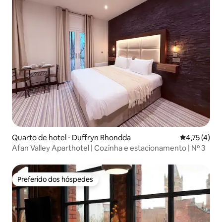
Quarto de hotel ⋅ Duffryn Rhondda
4,75 de uma 
4,75 (4)
Afan Valley Aparthotel | Cozinha e estacionamento | Nº 3
Preferido dos hóspedes
Preferido dos hóspedes