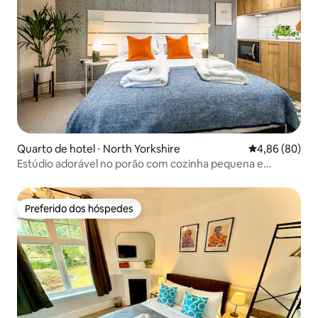
Quarto de hotel ⋅ North Yorkshire
4,86 de uma av
4,86 (80)
Estúdio adorável no porão com cozinha pequena e
estacionamento
Preferido dos hóspedes
Preferido dos hóspedes