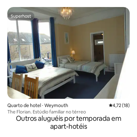
Superhost
Superhost
Quarto de hotel ⋅ Weymouth
4,72 de uma a
4,72 (18)
The Florian. Estúdio familiar no térreo
Outros aluguéis por temporada em
apart-hotéis