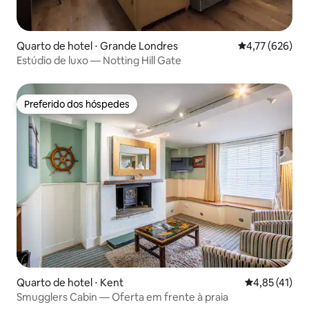
Quarto de hotel ⋅ Grande Londres
4,77 de uma av
4,77 (626)
Estúdio de luxo — Notting Hill Gate
Preferido dos hóspedes
Preferido dos hóspedes
Quarto de hotel ⋅ Kent
4,85 de uma a
4,85 (41)
Smugglers Cabin — Oferta em frente à praia