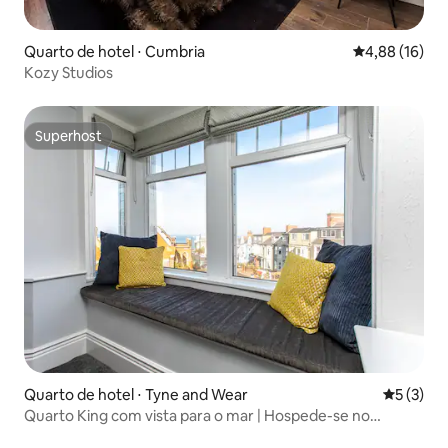
Quarto de hotel ⋅ Cumbria
4,88 de uma a
4,88 (16)
Kozy Studios
Superhost
Superhost
Quarto de hotel ⋅ Tyne and Wear
5 de uma 
5 (3)
Quarto King com vista para o mar | Hospede-se no
Coastal Boutique Hotel