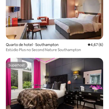
Quarto de hotel ⋅ Southampton
4,67 de uma 
4,67 (6)
Estúdio Plus no Second Nature Southampton
Superhost
Superhost