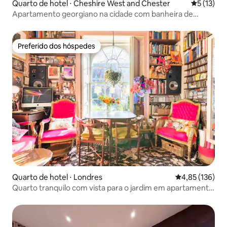
Quarto de hotel ⋅ Cheshire West and Chester
5 de uma a
5 (13)
Apartamento georgiano na cidade com banheira de
hidromassagem e Wi-Fi rápido
Preferido dos hóspedes
Preferido dos hóspedes
Quarto de hotel ⋅ Londres
4,85 de uma av
4,85 (136)
Quarto tranquilo com vista para o jardim em apartamento
exótico acolhedor!