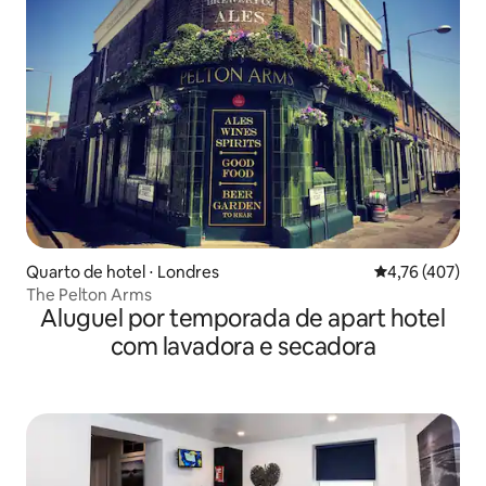
Quarto de hotel ⋅ Londres
4,76 de uma av
4,76 (407)
The Pelton Arms
Aluguel por temporada de apart hotel
com lavadora e secadora