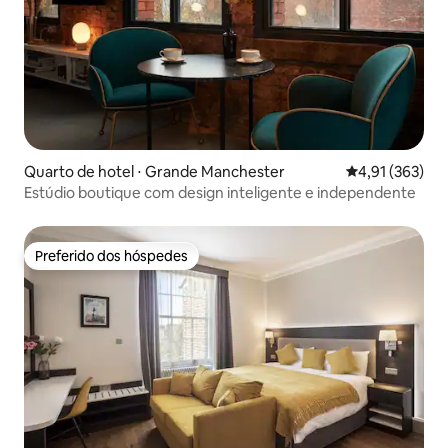
Quarto de hotel ⋅ Grande Manchester
4,91 de uma av
4,91 (363)
Estúdio boutique com design inteligente e independente
Preferido dos hóspedes
Preferido dos hóspedes