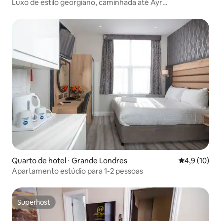
Luxo de estilo georgiano, caminhada até Ayr
Beach/Centro!
Quarto de hotel ⋅ Grande Londres
4,9 de uma a
4,9 (10)
Apartamento estúdio para 1-2 pessoas
Superhost
Superhost