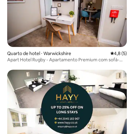
Quarto de hotel ⋅ Warwickshire
4,8 de uma 
4,8 (5)
Apart Hotel Rugby - Apartamento Premium com sofá-
cama