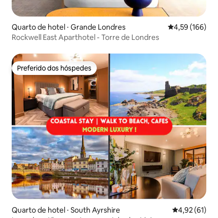
Quarto de hotel ⋅ Grande Londres
4,59 de uma av
4,59 (166)
Rockwell East Aparthotel - Torre de Londres
Preferido dos hóspedes
Preferido dos hóspedes
Quarto de hotel ⋅ South Ayrshire
4,92 de uma a
4,92 (61)