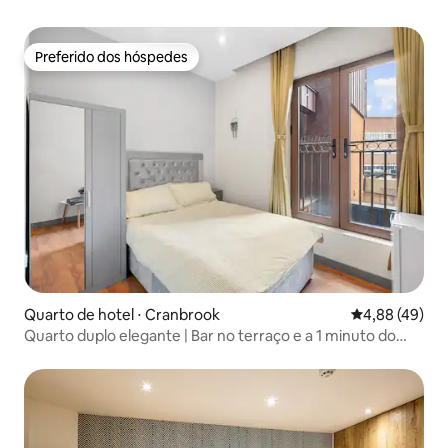
Preferido dos hóspedes
Preferido dos hóspedes
Quarto de hotel ⋅ Cranbrook
4,88 de uma a
4,88 (49)
Quarto duplo elegante | Bar no terraço e a 1 minuto do
Stati