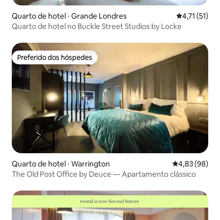
Quarto de hotel ⋅ Grande Londres
4,71 de uma a
4,71 (51)
Quarto de hotel no Buckle Street Studios by Locke
Preferido dos hóspedes
Preferido dos hóspedes
Quarto de hotel ⋅ Warrington
4,83 de uma a
4,83 (98)
The Old Post Office by Deuce — Apartamento clássico