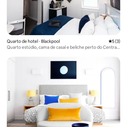
Quarto de hotel ⋅ Blackpool
5 de uma 
5 (3)
Quarto estúdio, cama de casal e beliche perto do Central
Pier