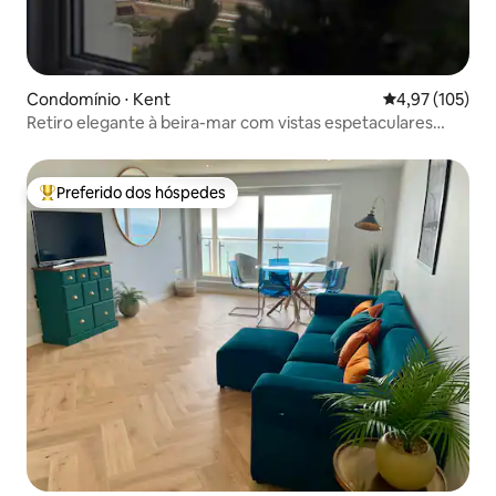
Condomínio ⋅ Kent
4,97 de uma av
4,97 (105)
Retiro elegante à beira-mar com vistas espetaculares
para o mar
Preferido dos hóspedes
Entre os melhores preferidos dos hóspedes