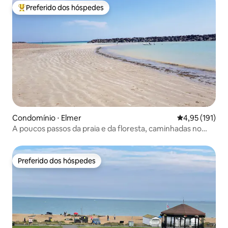
Preferido dos hóspedes
Entre os melhores preferidos dos hóspedes
Condomínio ⋅ Elmer
4,95 de uma av
4,95 (191)
A poucos passos da praia e da floresta, caminhadas no
campo
Preferido dos hóspedes
Preferido dos hóspedes