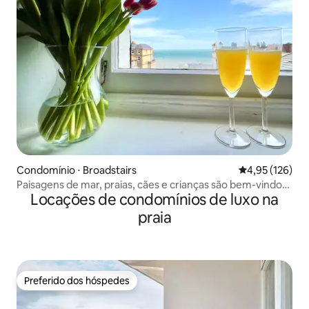
Condomínio ⋅ Broadstairs
4,95 de uma av
4,95 (126)
Paisagens de mar, praias, cães e crianças são bem-vindos,
Locações de condomínios de luxo na
estacionamento fácil
praia
Preferido dos hóspedes
Preferido dos hóspedes