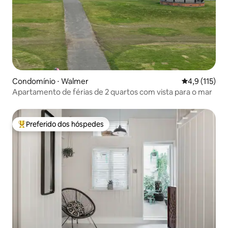
Condomínio ⋅ Walmer
4,9 de uma av
4,9 (115)
Apartamento de férias de 2 quartos com vista para o mar
Preferido dos hóspedes
Entre os melhores preferidos dos hóspedes