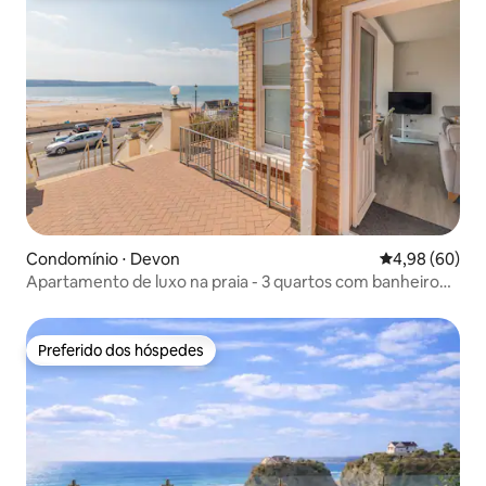
Condomínio ⋅ Devon
4,98 de uma av
4,98 (60)
Apartamento de luxo na praia - 3 quartos com banheiro
privativo
Preferido dos hóspedes
Preferido dos hóspedes