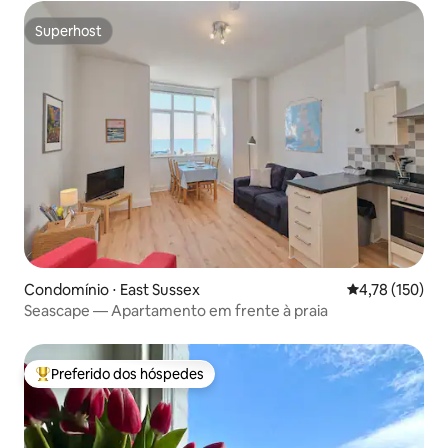
Superhost
Superhost
Condomínio ⋅ East Sussex
4,78 de uma av
4,78 (150)
Seascape — Apartamento em frente à praia
Preferido dos hóspedes
Entre os melhores preferidos dos hóspedes