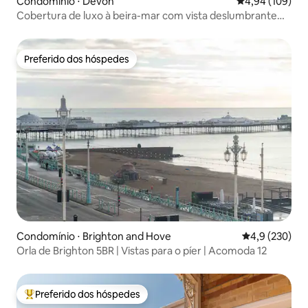
Condomínio ⋅ Devon
4,94 de uma av
4,94 (109)
Cobertura de luxo à beira-mar com vista deslumbrante
para o mar
Preferido dos hóspedes
Preferido dos hóspedes
Condomínio ⋅ Brighton and Hove
4,9 de uma av
4,9 (230)
Orla de Brighton 5BR | Vistas para o píer | Acomoda 12
Preferido dos hóspedes
Entre os melhores preferidos dos hóspedes