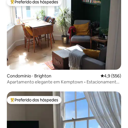
Preferido dos hóspedes
Entre os melhores preferidos dos hóspedes
Condomínio ⋅ Brighton
4,9 de uma av
4,9 (556)
Apartamento elegante em Kemptown • Estacionamento
gratuito
Preferido dos hóspedes
Entre os melhores preferidos dos hóspedes