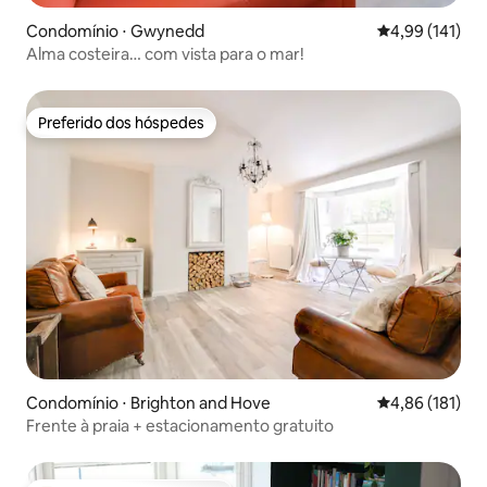
Condomínio ⋅ Gwynedd
4,99 de uma av
4,99 (141)
Alma costeira… com vista para o mar!
Preferido dos hóspedes
Preferido dos hóspedes
Condomínio ⋅ Brighton and Hove
4,86 de uma av
4,86 (181)
Frente à praia + estacionamento gratuito