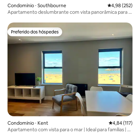
Condomínio ⋅ Southbourne
4,98 de uma av
4,98 (252)
Apartamento deslumbrante com vista panorâmica para o
mar
Preferido dos hóspedes
Preferido dos hóspedes
Condomínio ⋅ Kent
4,84 de uma av
4,84 (117)
Apartamento com vista para o mar | Ideal para famílias | À
beira-mar