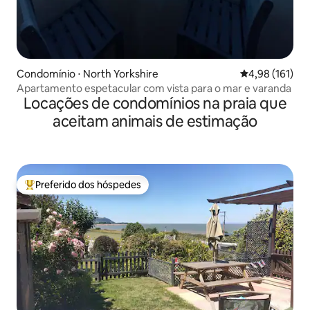
Condomínio ⋅ North Yorkshire
4,98 de uma av
4,98 (161)
Apartamento espetacular com vista para o mar e varanda
Locações de condomínios na praia que
aceitam animais de estimação
Preferido dos hóspedes
Entre os melhores preferidos dos hóspedes