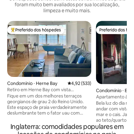
foram muito bem avaliados por sua localização,
limpeza e muito mais.
Preferido dos hóspedes
Preferido dos hó
Entre os melhores preferidos dos hóspedes
Preferido dos hó
Condomínio ⋅ Herne Bay
4,92 de uma avaliação média de 
4,92 (533)
Retiro em Herne Bay com vista
Condomínio ⋅ East
deslumbrante para o mar
Fique em um dos melhores terraços
Apartamento à bei
georgianos de grau 2 do Reino Unido.
ecléticos!
Bela luz do dia ne
Este espaço de praia verdadeiramente
andar com vista d
deslumbrante tem o fator uau com
mar e o cais. Jane
vistas deslumbrantes para o mar em
ao teto/quarto co
todo o espaço, encantando os hóspedes
Inglaterra: comodidades populares em
largura total. Rom
com sua atenção aos detalhes e estilo
Situado em um edif