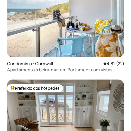
Condomínio ⋅ Cornwall
4,82 de uma a
4,82 (22)
Apartamento à beira-mar em Porthmeor com vistas
deslumbrantes
Preferido dos hóspedes
Entre os melhores preferidos dos hóspedes