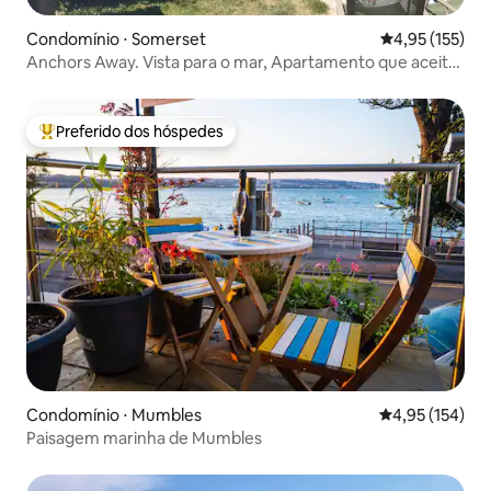
Condomínio ⋅ Somerset
4,95 de uma av
4,95 (155)
Anchors Away. Vista para o mar, Apartamento que aceita
animais de estimação
Preferido dos hóspedes
Entre os melhores preferidos dos hóspedes
Condomínio ⋅ Mumbles
4,95 de uma av
4,95 (154)
Paisagem marinha de Mumbles