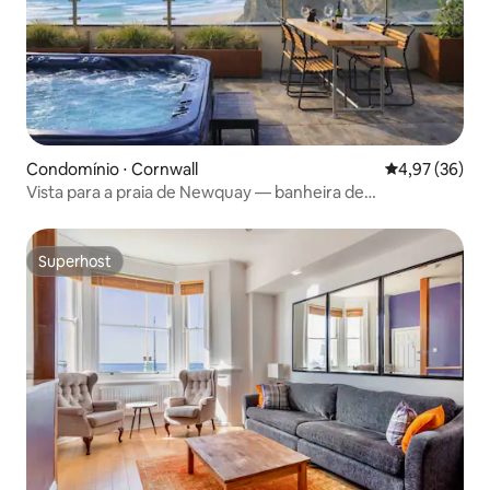
Condomínio ⋅ Cornwall
4,97 de uma a
4,97 (36)
Vista para a praia de Newquay — banheira de
hidromassagem, terraço e estacionamento
Superhost
Superhost