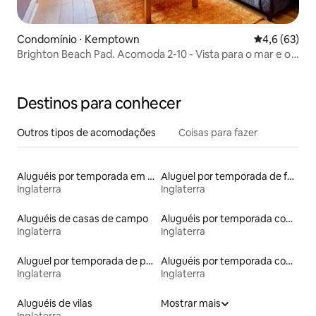
Condomínio ⋅ Kemptown
4,6 de uma a
4,6 (63)
Brighton Beach Pad. Acomoda 2-10 - Vista para o mar e o
cais
Destinos para conhecer
Outros tipos de acomodações
Coisas para fazer
Aluguéis por temporada em hotéis-fazenda
Aluguel por temporada de faróis
Inglaterra
Inglaterra
Aluguéis de casas de campo
Aluguéis por temporada com acesso ao lago
Inglaterra
Inglaterra
Aluguel por temporada de prédios religiosos
Aluguéis por temporada com cama de altura acessível
Inglaterra
Inglaterra
Aluguéis de vilas
Mostrar mais
Inglaterra