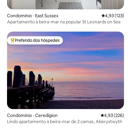
Condomínio ⋅ East Sussex
4,93 de uma av
4,93 (123)
Apartamento à beira-mar na popular St Leonards on Sea
Preferido dos hóspedes
Entre os melhores preferidos dos hóspedes
Condomínio ⋅ Ceredigion
4,93 de uma av
4,93 (226)
Lindo apartamento à beira-mar de 2 camas, Aberystwyth