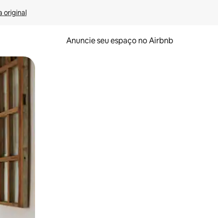
 original
Anuncie seu espaço no Airbnb
 deslizando o dedo na tela.