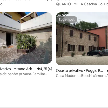
MS
io
QUARTO EMILIA Cascina Col D
Pennica B&B
Superhost
Superhost
 média de 5, 14 avaliações
ivativo ⋅ Misano Adria
4,25 de uma avaliação média de 5, 4 avalia
4,25 (4)
Quarto privativo ⋅ Poggio Ren
a de banho privada-Familiar-
atico
Casa Madonna Boschi câmera A
 o