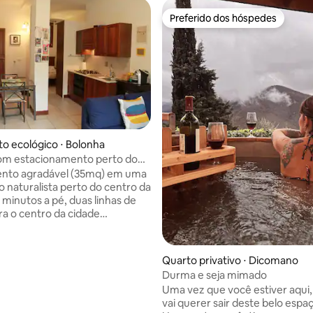
Preferido dos hóspedes
Preferido dos hóspedes
o ecológico ⋅ Bolonha
com estacionamento perto do
 média de 5, 5 avaliações
zzoli
nto agradável (35mq) em uma
o naturalista perto do centro da
 minutos a pé, duas linhas de
ra o centro da cidade
 nas proximidades). Muito
o e charmoso com uma
sa vista panorâmica, composto
Quarto privativo ⋅ Dicomano
de estar com cozinha
Durma e seja mimado
e equipada, mesa de jantar e
Uma vez que você estiver aqui
tável sofá, quarto, banheiro
vai querer sair deste belo espa
hower e janela. Café da manhã