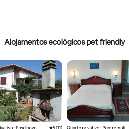
Alojamentos ecológicos pet friendly
ivativo ⋅ Fosdinovo
5 de uma avaliação média de 5, 11 avalia
5 (11)
Quarto privativo ⋅ Pontremoli