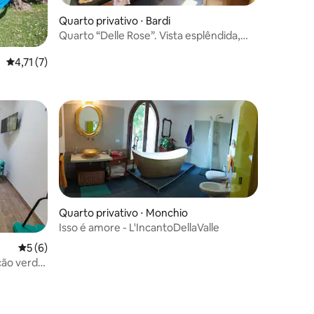
Quarto privativo ⋅ Bardi
Quarto “Delle Rose”. Vista esplêndida,
primeiro andar
ções
4,71 de uma avaliação média de 5, 7 avaliações
4,71 (7)
Quarto privativo ⋅ Monchio
Isso é amore - L'IncantoDellaValle
5 de uma avaliação média de 5, 6 avaliações
5 (6)
ção verde