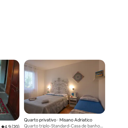
Quarto privativo ⋅ Misano Adriatico
Quarto triplo-Standard-Casa de banho
ções
4,9 de uma avaliação média de 5, 20 avaliações
4,9 (20)