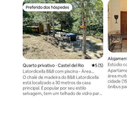
Preferido dos hóspedes
Preferido dos hóspedes
Alojament
Estúdio 
Quarto privativo ⋅ Castel del Rio
5 de uma avaliação
5 (5)
Istituto Ri
Apartame
Latordicella B&B com piscina - Área
área muit
Glamping
O chalé de madeira do B&B Latordicella
cidade (15
está localizado a 30 metros da casa
ônibus pa
principal. É popular por seu estilo
disponíveis
selvagem, tem um telhado de vidro para
tranquil
ver as estrelas, duas camas separadas
maravilho
(não conversíveis), um banheiro em um
por área 
quarto adjacente com um lavabo e bidê
totalment
embutido e um chuveiro ao ar livre. Água
um confor
quente e fria. O B&B também tem 3
com box s
quartos duplos, bem como 1 anexo