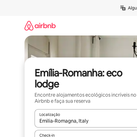
Pular
Algu
para
o
conteúdo
Emília-Romanha: eco
lodge
Encontre alojamentos ecológicos incríveis no
Airbnb e faça sua reserva
Localização
Quando os resultados estiverem disponíveis, expl
Check-in