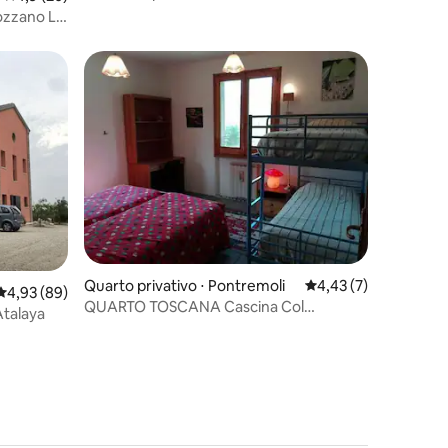
partilhada-Vi
ozzano La
ções
Quarto privativo ⋅ Pontremoli
4,43 de uma avaliaçã
4,43 (7)
4,93 de uma avaliação média de 5, 89 avaliações
4,93 (89)
QUARTO TOSCANA Cascina Col
talaya
Dozzano La Pennica B&B