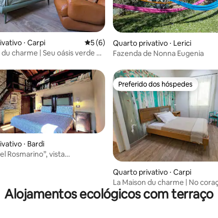
vativo ⋅ Carpi
5 de uma avaliação média de 5, 6 avalia
5 (6)
Quarto privativo ⋅ Lerici
 du charme | Seu oásis verde na
Fazenda de Nonna Eugenia
Preferido dos hóspedes
Preferido dos hóspedes
vativo ⋅ Bardi
el Rosmarino”, vista
nte, 2º andar
Quarto privativo ⋅ Carpi
La Maison du charme | No cora
Alojamentos ecológicos com terraço
da Emília