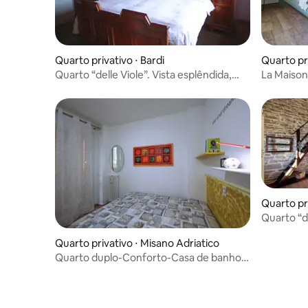
Quarto privativo ⋅ Bardi
Quarto pri
Quarto “delle Viole”. Vista esplêndida,
La Maison
primeiro andar
Emília
Quarto pri
Quarto “d
deslumbra
Quarto privativo ⋅ Misano Adriatico
Quarto duplo-Conforto-Casa de banho
partilhada-Ter