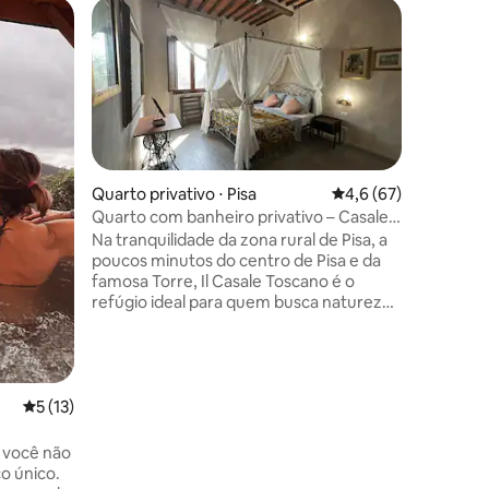
Quarto pr
Prefe
Entre o
Ca' le Ste
Cà le St
com vist
à noite o
Aqui você
ambiente
você pode
manhã com
Quarto privativo ⋅ Pisa
4,6 de uma avaliação
4,6 (67)
(opcional
Quarto com banheiro privativo – Casale
experiênc
Toscano Pisa
Na tranquilidade da zona rural de Pisa, a
oferece 
poucos minutos do centro de Pisa e da
comparti
famosa Torre, Il Casale Toscano é o
viajam de
refúgio ideal para quem busca natureza,
de transp
conforto e autenticidade. Vista relaxante
para a ca
da vegetação e uma localização
estratégica, nos portões de Pisa. 🛏️
Quartos com banheiro privativo 🌿
Jardim 🚗 Estacionamento gratuito 🔑
5 de uma avaliação média de 5, 13 avaliações
5 (13)
Self check-in até 00:00 📍 A poucos
minutos de Pisa e com conexão de
, você não
transporte público 🥐 Sem café da
ço único.
manhã 💶 Imposto de acomodação: