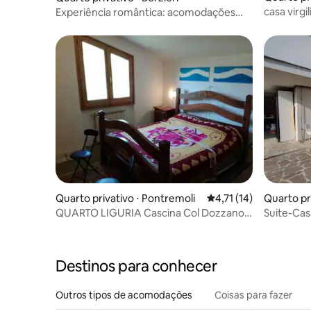
casa virgil
Experiência romântica: acomodações
únicas e piscina
Quarto privativo ⋅ Pontremoli
4,71 de uma avaliação
4,71 (14)
Quarto pr
tico
QUARTO LIGURIA Cascina Col Dozzano
Suite-Cas
La Pennica B&B
Vista para
Destinos para conhecer
Outros tipos de acomodações
Coisas para fazer