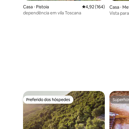
Casa ⋅ Pistoia
4,92 de uma avaliação m
4,92 (164)
Casa ⋅ Me
dependência em vila Toscana
Vista para
na Tosca
Preferido dos hóspedes
Superho
Preferido dos hóspedes
Superho