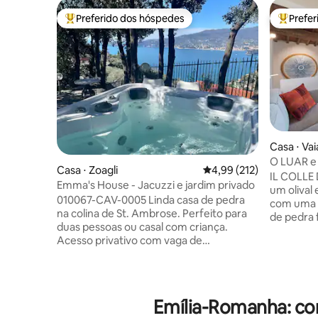
Preferido dos hóspedes
Prefe
Entre os melhores preferidos dos hóspedes
Entre os
Casa ⋅ Va
O LUAR e
Casa ⋅ Zoagli
4,99 de uma avaliação m
4,99 (212)
de Floren
IL COLLE
Emma's House - Jacuzzi e jardim privado
um olival
010067-CAV-0005 Linda casa de pedra
com uma vi
na colina de St. Ambrose. Perfeito para
de pedra 
duas pessoas ou casal com criança.
há alguns
Acesso privativo com vaga de
alguns sé
estacionamento. Magnífico bosque
estratégi
privado com banheira de
é uma boa
hidromassagem de 4 lugares com vista
e, ao me
para Portofino. (JACUZZI INCLUÍDO de
com supe
Emília-Romanha: co
01/05 a 30/09, FORA DE TEMPORADA
apenas al