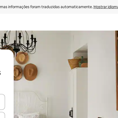
mas informações foram traduzidas automaticamente. 
Mostrar idioma
s
ore-os usando as seta para cima e para baixo do teclado ou tocando e