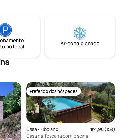
outros lugares e aproveite o "aqui e
rtos
agora". Mas se você precisar trabalhar,
tradas
pode alugar uma conexão privada
im.
portátil conosco.
olonha e
 da
 aeroporto
ionamento
sol, ainda
Ar-condicionado
to no local
inho!
ina
Preferido dos hóspedes
Preferido dos hóspedes
Casa ⋅ Fibbiano
4,96 de uma avaliação 
4,96 (159)
Casa na Toscana com piscina