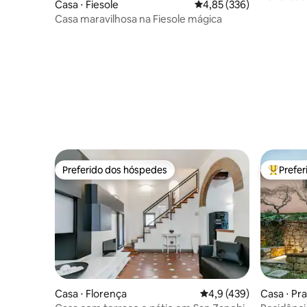
Casa ⋅ Fiesole
4,85 de uma avaliação m
4,85 (336)
condicio
Casa maravilhosa na Fiesole mágica
Preferido dos hóspedes
Prefe
Preferido dos hóspedes
Entre os
Casa ⋅ Florença
4,9 de uma avaliação m
4,9 (439)
Casa ⋅ Pr