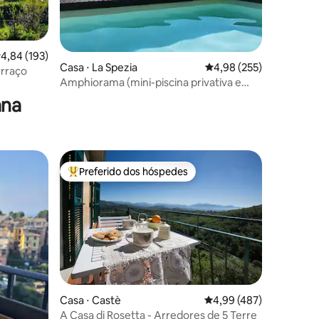
,84 de uma avaliação média de 5, 193 avaliações
4,84 (193)
ções
Casa ⋅ La Spezia
4,98 de uma avaliação 
4,98 (255)
erraço
Amphiorama (mini-piscina privativa e
jardim)
ana
Preferido dos hóspedes
os hóspedes
Entre os melhores preferidos dos hóspedes
ções
Casa ⋅ Castè
4,99 de uma avaliação 
4,99 (487)
A Casa di Rosetta - Arredores de 5 Terre