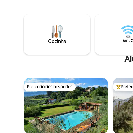
POR UMA TAXA) Área de churrasco. A
Perto de 
casa é composta por um quarto com
comprar i
cama king size e sofá-cama de solteiro,
frescos, 
banheiro com chuveiro e área de estar
ou queijo.
com cozinha com vista para outro jardim
privativo com espreguiçadeira e mesa de
centro.
Cozinha
Wi-F
Al
Preferido dos hóspedes
Prefe
Preferido dos hóspedes
Entre os