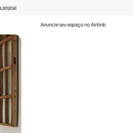
 original
Anuncie seu espaço no Airbnb
 deslizando o dedo na tela.