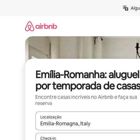
Pular
Algu
para
o
conteúdo
Emília-Romanha: aluguel
por temporada de casa
Encontre casas incríveis no Airbnb e faça sua
reserva
Localização
Quando os resultados estiverem disponíveis, expl
Check-in