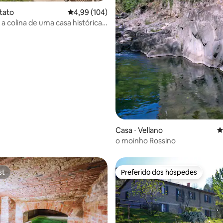
édia de 5, 164 avaliações
tato
4,99 de uma avaliação média de 5, 104 avalia
4,99 (104)
 a colina de uma casa histórica
na
Casa ⋅ Vellano
4
o moinho Rossino
st
Preferido dos hóspedes
st
Preferido dos hóspedes