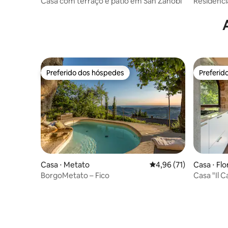
Casa com terraço e pátio em San Zanobi
Residênci
Preferido dos hóspedes
Preferid
Preferido dos hóspedes
Preferid
Casa ⋅ Metato
4,96 de uma avaliação 
4,96 (71)
Casa ⋅ Fl
BorgoMetato – Fico
Casa "Il 