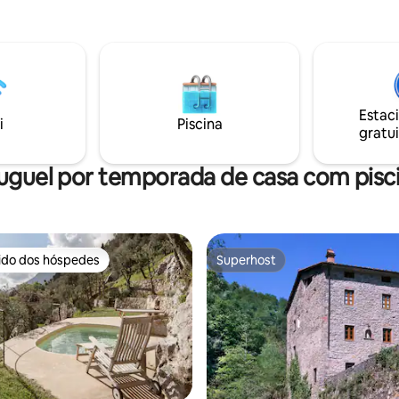
uma fazenda, você pode
que é dedicado ao B&B. Os qua
ngredientes orgânicos locais
quentes e acolhedores têm en
como vegetais biológicos, ovos
independentes e levam ao jard
Localização fantástica entre B
Florença, a 10 minutos da saída
autoestrada e a 30 minutos do
Estac
de Bolonha. Não perca o pôr do 
i
Piscina
gratui
melhor com uma boa taça de v
uguel por temporada de casa com pisc
rido dos hóspedes
Superhost
 melhores preferidos dos hóspedes
Superhost