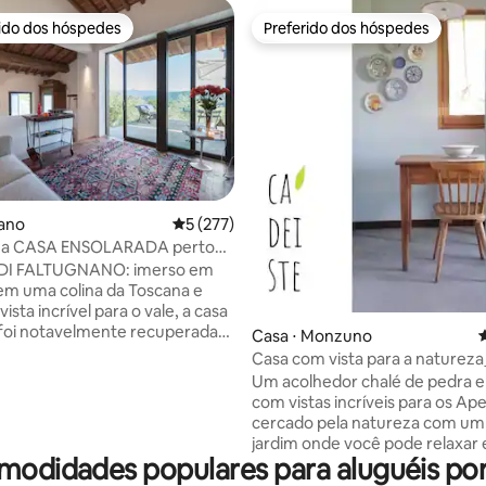
rido dos hóspedes
Preferido dos hóspedes
 melhores preferidos dos hóspedes
Preferido dos hóspedes
iano
5 de uma avaliação média de 5, 277 avalia
5 (277)
 a CASA ENSOLARADA perto
édia de 5, 212 avaliações
ça
 DI FALTUGNANO: imerso em
 em uma colina da Toscana e
sta incrível para o vale, a casa
foi notavelmente recuperada
Casa ⋅ Monzuno
4
 meses, um caravanserai há
Casa com vista para a natureza
culos. Em uma posição
Um acolhedor chalé de pedra e
ca perto de Florença e Mugello,
com vistas incríveis para os Ap
 base para explorar a Toscana
cercado pela natureza com um
smo tempo, ser independente,
jardim onde você pode relaxar 
rmercados e restaurantes a
modidades populares para aluguéis po
desfrutar do pôr do sol espetac
guns minutos de distância.
um prazer hospedá-lo no piso t