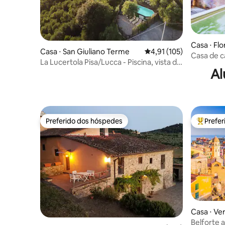
Casa ⋅ Fl
Casa ⋅ San Giuliano Terme
4,91 de uma avaliação m
4,91 (105)
Casa de c
La Lucertola Pisa/Lucca - Piscina, vista da
perto do 
Al
Torre Inclinada
Preferido dos hóspedes
Prefe
Preferido dos hóspedes
Entre os
Casa ⋅ Ve
Belforte a