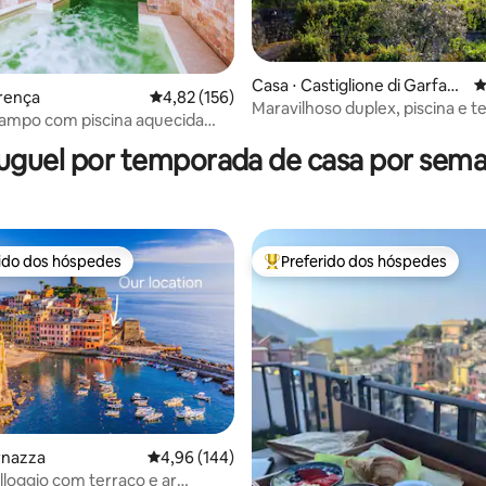
Casa ⋅ Castiglione di Garfag
4
orença
4,82 de uma avaliação média de 5, 156 avalia
4,82 (156)
nana
Maravilhoso duplex, piscina e t
édia de 5, 105 avaliações
ampo com piscina aquecida
centro da cidade
uguel por temporada de casa por sem
rido dos hóspedes
Preferido dos hóspedes
 melhores preferidos dos hóspedes
Entre os melhores preferidos d
rnazza
4,96 de uma avaliação média de 5, 144 avalia
4,96 (144)
lloggio com terraço e ar