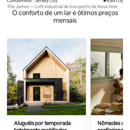
Condomínio ⋅ Jersey City
4,85 de uma a
4,85 (13)
The James — Loft industrial de luxo perto de Nova York
O conforto de um lar e ótimos preços
mensais
Aluguéis por temporada
Nômades digit