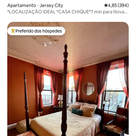
Apartamento ⋅ Jersey City
4,85 de uma ava
4,85 (394)
*LOCALIZAÇÃO IDEAL *CASA CHIQUE*7 min para Nova
York**GROVE ST
Preferido dos hóspedes
Entre os melhores preferidos dos hóspedes