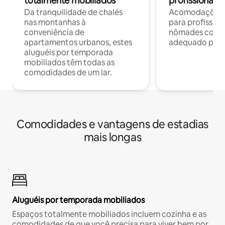
totalmente mobiliados
profissionais 
Da tranquilidade de chalés
Acomodações c
nas montanhas à
para profission
conveniência de
nômades com W
apartamentos urbanos, estes
adequado para 
aluguéis por temporada
mobiliados têm todas as
comodidades de um lar.
Comodidades e vantagens de estadias
mais longas
Aluguéis por temporada mobiliados
Espaços totalmente mobiliados incluem cozinha e as
comodidades de que você precisa para viver bem por