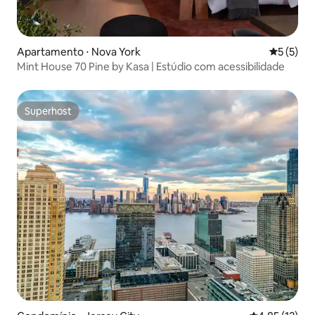
Apartamento ⋅ Nova York
5 de uma 
5 (5)
Mint House 70 Pine by Kasa | Estúdio com acessibilidade
Superhost
Superhost