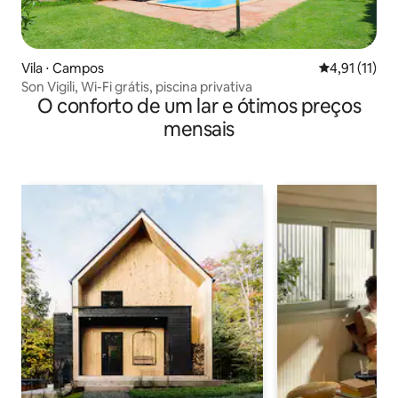
Vila ⋅ Campos
4,91 de uma a
4,91 (11)
Son Vigili, Wi-Fi grátis, piscina privativa
O conforto de um lar e ótimos preços
mensais