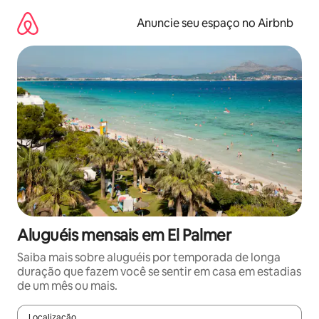
Pular
para
Anuncie seu espaço no Airbnb
o
conteúdo
Aluguéis mensais em El Palmer
Saiba mais sobre aluguéis por temporada de longa
duração que fazem você se sentir em casa em estadias
de um mês ou mais.
Localização