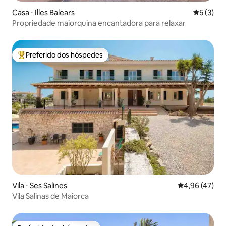
Casa ⋅ Illes Balears
5 de uma 
5 (3)
Propriedade maiorquina encantadora para relaxar
Preferido dos hóspedes
Entre os melhores preferidos dos hóspedes
Vila ⋅ Ses Salines
4,96 de uma a
4,96 (47)
Vila Salinas de Maiorca