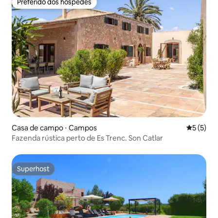
Preferido dos hóspedes
Preferido dos hóspedes
Casa de campo ⋅ Campos
5 de uma 
5 (5)
Fazenda rústica perto de Es Trenc. Son Catlar
Superhost
Superhost