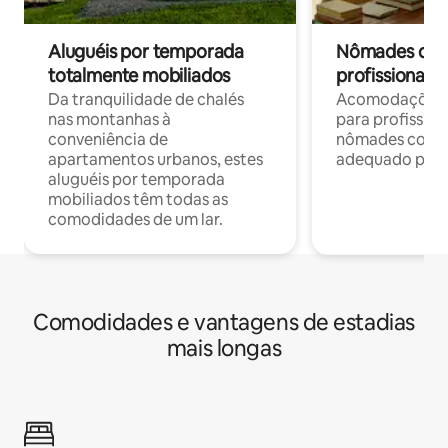
Aluguéis por temporada
Nômades digit
totalmente mobiliados
profissionais 
Da tranquilidade de chalés
Acomodações c
nas montanhas à
para profission
conveniência de
nômades com W
apartamentos urbanos, estes
adequado para 
aluguéis por temporada
mobiliados têm todas as
comodidades de um lar.
Comodidades e vantagens de estadias
mais longas