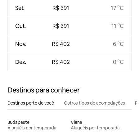
Set.
R$ 391
17 °C
Out.
R$ 391
11 °C
Nov.
R$ 402
6 °C
Dez.
R$ 402
0 °C
Destinos para conhecer
Destinos perto de você
Outros tipos de acomodações
Pr
Budapeste
Viena
Aluguéis por temporada
Aluguéis por temporada