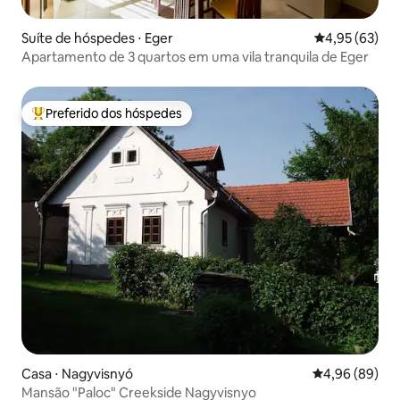
Suíte de hóspedes ⋅ Eger
4,95 de uma a
4,95 (63)
Apartamento de 3 quartos em uma vila tranquila de Eger
Preferido dos hóspedes
Entre os melhores preferidos dos hóspedes
Casa ⋅ Nagyvisnyó
4,96 de uma av
4,96 (89)
Mansão "Paloc" Creekside Nagyvisnyo