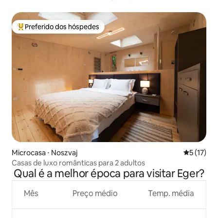
Preferido dos hóspedes
Entre os melhores preferidos dos hóspedes
Microcasa ⋅ Noszvaj
5 de uma a
5 (17)
Casas de luxo românticas para 2 adultos
Qual é a melhor época para visitar Eger?
Mês
Preço médio
Temp. média