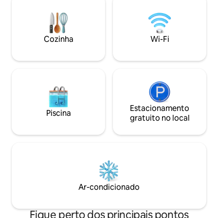
banheira de hidr
disponível por um 
novembro a maio.
não está incluso n
Cozinha
Wi-Fi
Crianças (0-14 anos)e animais de
estimação não pod
Estacionamento
Piscina
gratuito no local
Ar-condicionado
Fique perto dos principais pontos