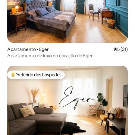
Apartamento ⋅ Eger
5 de uma a
5 (31)
Apartamento de luxo no coração de Eger
Preferido dos hóspedes
Entre os melhores preferidos dos hóspedes