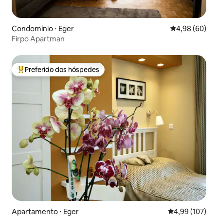
Condomínio ⋅ Eger
4,98 de uma av
4,98 (60)
Firpo Apartman
Preferido dos hóspedes
Entre os melhores preferidos dos hóspedes
Apartamento ⋅ Eger
4,99 de uma av
4,99 (107)