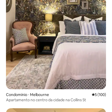
Condomínio ⋅ Melbourne
5 de uma av
5 (100)
Apartamento no centro da cidade na Collins St