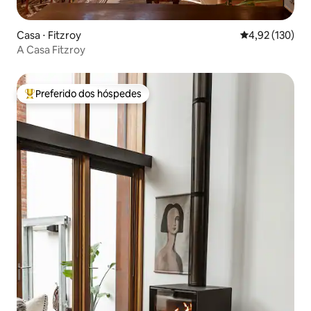
Casa ⋅ Fitzroy
4,92 de uma av
4,92 (130)
A Casa Fitzroy
Preferido dos hóspedes
Entre os melhores preferidos dos hóspedes