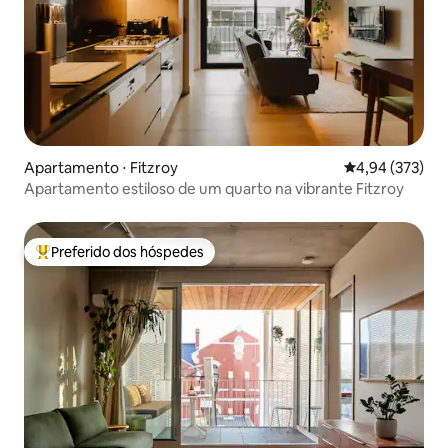
Apartamento ⋅ Fitzroy
4,94 de uma av
4,94 (373)
Apartamento estiloso de um quarto na vibrante Fitzroy
Preferido dos hóspedes
Entre os melhores preferidos dos hóspedes