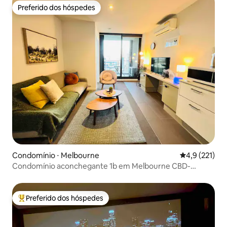
Preferido dos hóspedes
Preferido dos hóspedes
Condomínio ⋅ Melbourne
4,9 de uma av
4,9 (221)
Condomínio aconchegante 1b em Melbourne CBD-
Southern Cross stn
Preferido dos hóspedes
Entre os melhores preferidos dos hóspedes