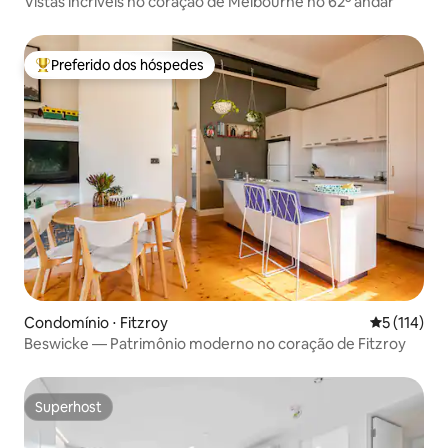
Vistas incríveis no coração de Melbourne no 62º andar
Preferido dos hóspedes
Entre os melhores preferidos dos hóspedes
Condomínio ⋅ Fitzroy
5 de uma av
5 (114)
Beswicke — Patrimônio moderno no coração de Fitzroy
Superhost
Superhost