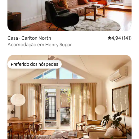
Casa ⋅ Carlton North
4,94 de uma av
4,94 (141)
Acomodação em Henry Sugar
Preferido dos hóspedes
Preferido dos hóspedes