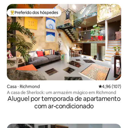
Preferido dos hóspedes
Entre os melhores preferidos dos hóspedes
Casa ⋅ Richmond
4,96 de uma av
4,96 (107)
A casa de Sherlock: um armazém mágico em Richmond
Aluguel por temporada de apartamento
com ar-condicionado