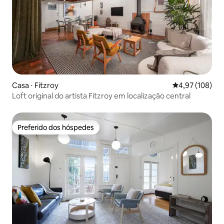
Casa ⋅ Fitzroy
4,97 de uma av
4,97 (108)
Loft original do artista Fitzroy em localização central
Preferido dos hóspedes
Preferido dos hóspedes