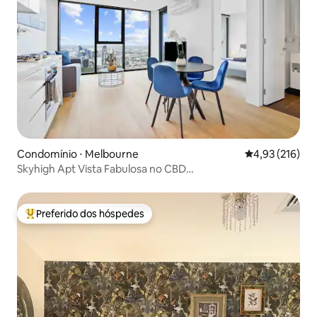
Condomínio ⋅ Melbourne
4,93 de uma av
4,93 (216)
Skyhigh Apt Vista Fabulosa no CBD
Central/academia/piscinas
Preferido dos hóspedes
Entre os melhores preferidos dos hóspedes