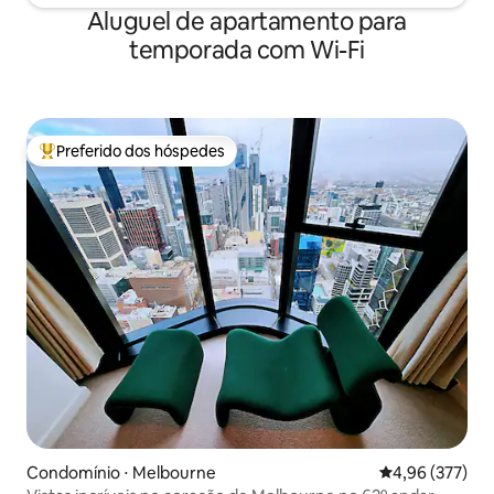
Aluguel de apartamento para
temporada com Wi-Fi
Preferido dos hóspedes
Entre os melhores preferidos dos hóspedes
Condomínio ⋅ Melbourne
4,96 de uma av
4,96 (377)