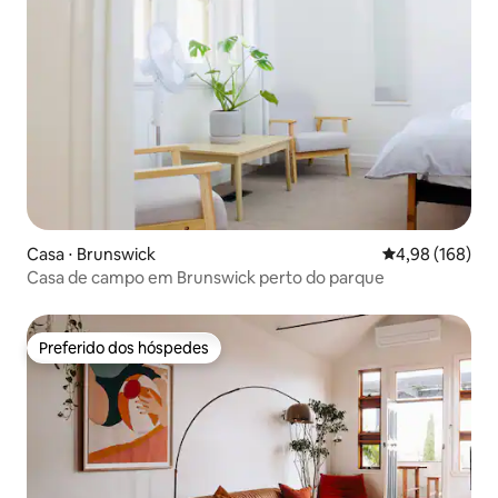
Casa ⋅ Brunswick
4,98 de uma av
4,98 (168)
Casa de campo em Brunswick perto do parque
Preferido dos hóspedes
Preferido dos hóspedes