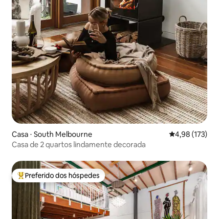
Casa ⋅ South Melbourne
4,98 de uma av
4,98 (173)
Casa de 2 quartos lindamente decorada
Preferido dos hóspedes
Entre os melhores preferidos dos hóspedes