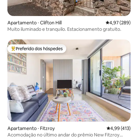
Apartamento ⋅ Clifton Hill
4,97 de uma ava
4,97 (289)
Muito iluminado e tranquilo. Estacionamento gratuito.
Preferido dos hóspedes
Entre os melhores preferidos dos hóspedes
Apartamento ⋅ Fitzroy
4,99 de uma av
4,99 (413)
Acomodação no último andar do prêmio New Fitzroy