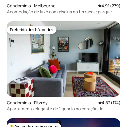
Condomínio ⋅ Melbourne
4,91 de uma av
4,91 (279)
Acomodação de luxo com piscina no terraço e parque.
Preferido dos hóspedes
Preferido dos hóspedes
Condomínio ⋅ Fitzroy
4,82 de uma av
4,82 (174)
Apartamento elegante de 1 quarto no coração do
moderno Fitzroy
Preferido dos hóspedes