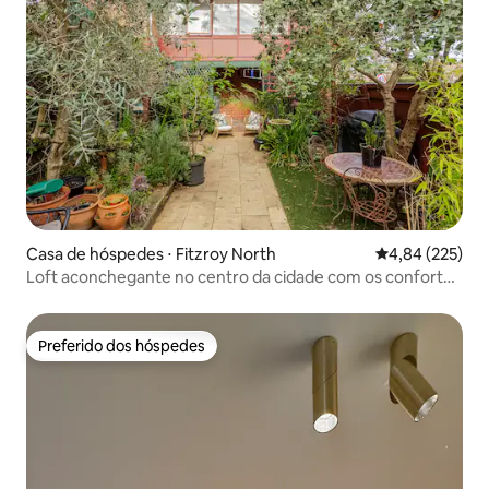
Casa de hóspedes ⋅ Fitzroy North
4,84 de uma av
4,84 (225)
Loft aconchegante no centro da cidade com os confortos
de um lar
Preferido dos hóspedes
Preferido dos hóspedes