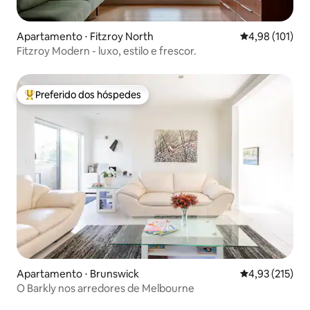
Apartamento ⋅ Fitzroy North
4,98 de uma av
4,98 (101)
Fitzroy Modern - luxo, estilo e frescor.
Preferido dos hóspedes
Entre os melhores preferidos dos hóspedes
Apartamento ⋅ Brunswick
4,93 de uma av
4,93 (215)
O Barkly nos arredores de Melbourne