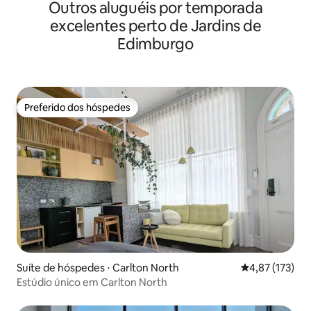
Outros aluguéis por temporada
Building
excelentes perto de Jardins de
Edimburgo
Preferido dos hóspedes
Preferido dos hóspedes
Suíte de hóspedes ⋅ Carlton North
4,87 de uma av
4,87 (173)
Estúdio único em Carlton North