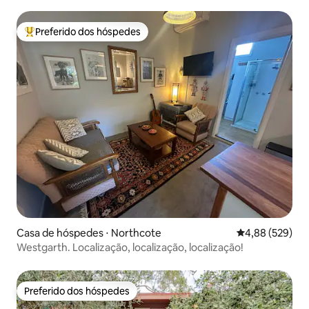
Preferido dos hóspedes
Entre os melhores preferidos dos hóspedes
Casa de hóspedes ⋅ Northcote
4,88 de uma ava
4,88 (529)
Westgarth. Localização, localização, localização!
Preferido dos hóspedes
Preferido dos hóspedes