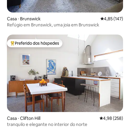
Casa ⋅ Brunswick
4,85 de uma av
4,85 (147)
Refúgio em Brunswick, uma joia em Brunswick
Preferido dos hóspedes
Entre os melhores preferidos dos hóspedes
Casa ⋅ Clifton Hill
4,98 de uma ava
4,98 (258)
tranquilo e elegante no interior do norte