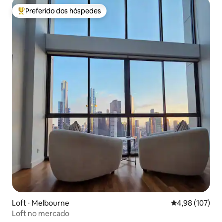
Preferido dos hóspedes
Entre os melhores preferidos dos hóspedes
Loft ⋅ Melbourne
4,98 de uma av
4,98 (107)
Loft no mercado