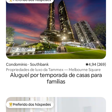
Entre os melhores preferidos dos hóspedes
Condomínio ⋅ Southbank
4,94 de uma ava
4,94 (269)
Propriedades de luxo da Tammex — Melbourne Square
Aluguel por temporada de casas para
famílias
Preferido dos hóspedes
Entre os melhores preferidos dos hóspedes