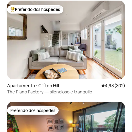
Preferido dos hóspedes
Entre os melhores preferidos dos hóspedes
Apartamento ⋅ Clifton Hill
4,93 de uma av
4,93 (302)
The Piano Factory — silencioso e tranquilo
Preferido dos hóspedes
Preferido dos hóspedes