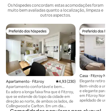
Os hóspedes concordam: estas acomodações foram
muito bem avaliadas quanto a localização, limpeza e
outros aspectos.
Preferido dos hóspedes
Preferido dos hó
Preferido dos hóspedes
Preferido dos hó
Casa ⋅ Fitzroy Nor
Elegante retiro e
Apartamento ⋅ Fitzroy
4,93 de uma avaliação média de 
4,93 (230)
pátio ensolarado
Bem-vindo a uma c
Apartamento confortável e bem
e elegante para u
iluminado... quando a localização conta
Eu adoro a longa faixa fina que é Fitzroy,
em Fitzroy North 
que se estende do topo da cidade em
apelidado de um d
direção ao norte, de ambos os lados, de
agradáveis de Mel
Collingwood e Carlton. Em um dia
Situado em uma ru
ensolarado, dê um passeio por