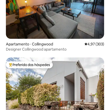
Apartamento ⋅ Collingwood
4,97 de uma av
4,97 (303)
Designer Collingwood apartamento
Preferido dos hóspedes
Entre os melhores preferidos dos hóspedes