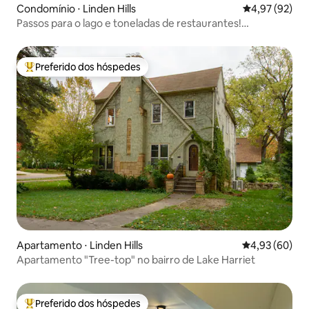
Condomínio ⋅ Linden Hills
4,97 de uma a
4,97 (92)
Passos para o lago e toneladas de restaurantes!
Charmoso!
Preferido dos hóspedes
Entre os melhores preferidos dos hóspedes
Apartamento ⋅ Linden Hills
4,93 de uma a
4,93 (60)
Apartamento "Tree-top" no bairro de Lake Harriet
Preferido dos hóspedes