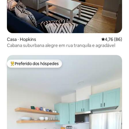
Casa ⋅ Hopkins
4,76 de uma a
4,76 (86)
Cabana suburbana alegre em rua tranquila e agradável
Preferido dos hóspedes
Entre os melhores preferidos dos hóspedes