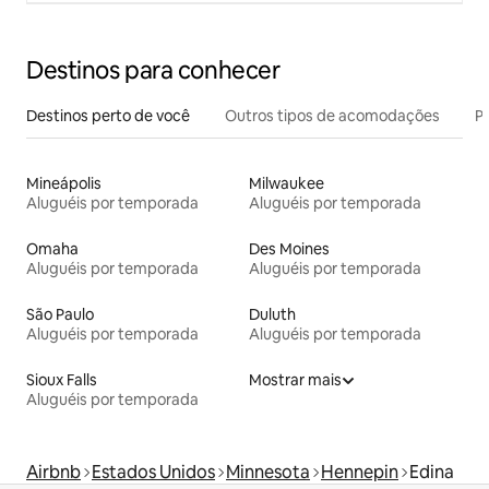
Destinos para conhecer
Destinos perto de você
Outros tipos de acomodações
Pr
Mineápolis
Milwaukee
Aluguéis por temporada
Aluguéis por temporada
Omaha
Des Moines
Aluguéis por temporada
Aluguéis por temporada
São Paulo
Duluth
Aluguéis por temporada
Aluguéis por temporada
Sioux Falls
Mostrar mais
Aluguéis por temporada
Airbnb
Estados Unidos
Minnesota
Hennepin
Edina