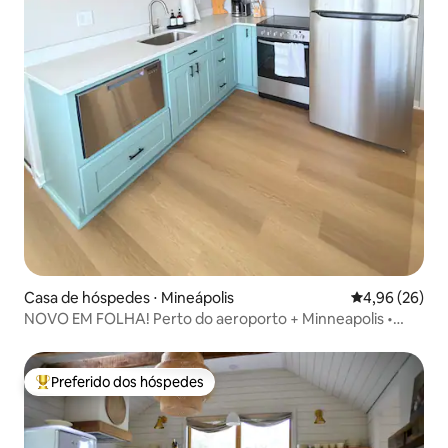
Casa de hóspedes ⋅ Mineápolis
4,96 de uma a
4,96 (26)
NOVO EM FOLHA! Perto do aeroporto + Minneapolis •
Refúgio aconchegante de 2 quartos
Preferido dos hóspedes
Entre os melhores preferidos dos hóspedes