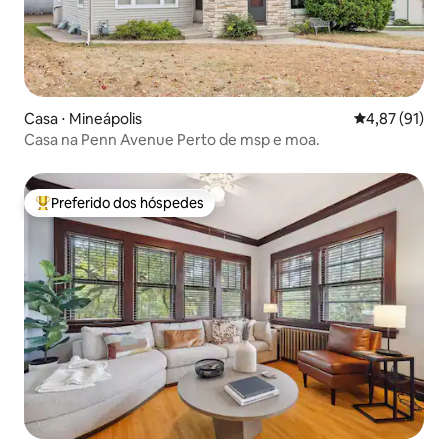
Casa ⋅ Mineápolis
4,87 de uma a
4,87 (91)
Casa na Penn Avenue Perto de msp e moa.
Preferido dos hóspedes
Entre os melhores preferidos dos hóspedes