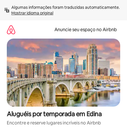
Pular
Algumas informações foram traduzidas automaticamente. 
para
Mostrar idioma original
o
conteúdo
Anuncie seu espaço no Airbnb
Aluguéis por temporada em Edina
Encontre e reserve lugares incríveis no Airbnb