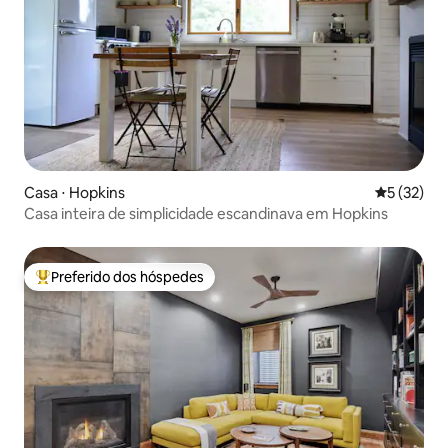
Casa ⋅ Hopkins
5 de uma a
5 (32)
Casa inteira de simplicidade escandinava em Hopkins
Preferido dos hóspedes
Entre os melhores preferidos dos hóspedes