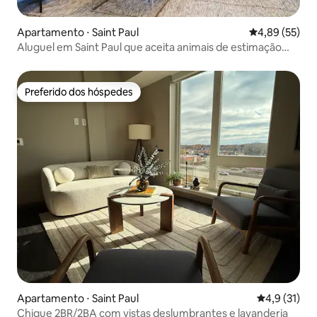
Apartamento ⋅ Saint Paul
4,89 de uma a
4,89 (55)
Aluguel em Saint Paul que aceita animais de estimação
perto do centro da cidade!
Preferido dos hóspedes
Preferido dos hóspedes
Apartamento ⋅ Saint Paul
4,9 de uma a
4,9 (31)
Chique 2BR/2BA com vistas deslumbrantes e lavanderia