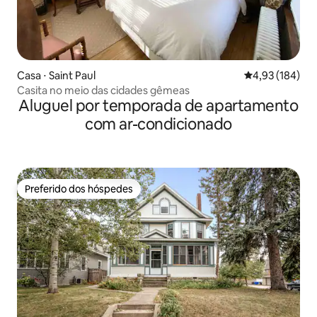
Casa ⋅ Saint Paul
4,93 de uma av
4,93 (184)
Casita no meio das cidades gêmeas
Aluguel por temporada de apartamento
com ar-condicionado
Preferido dos hóspedes
Preferido dos hóspedes