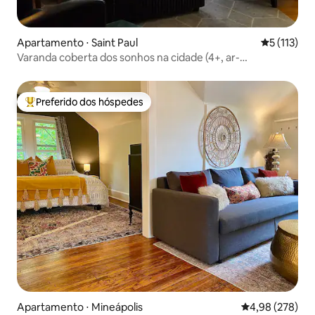
Apartamento ⋅ Saint Paul
5 de uma av
5 (113)
Varanda coberta dos sonhos na cidade (4+, ar-
condicionado, quintal)
Preferido dos hóspedes
Entre os melhores preferidos dos hóspedes
Apartamento ⋅ Mineápolis
4,98 de uma ava
4,98 (278)