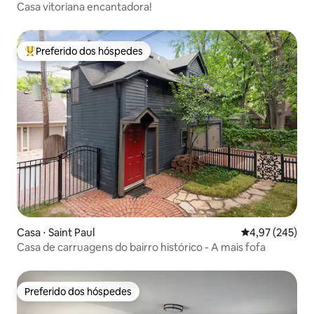
Casa vitoriana encantadora!
Preferido dos hóspedes
Entre os melhores preferidos dos hóspedes
Casa ⋅ Saint Paul
4,97 de uma av
4,97 (245)
Casa de carruagens do bairro histórico - A mais fofa
Preferido dos hóspedes
Preferido dos hóspedes