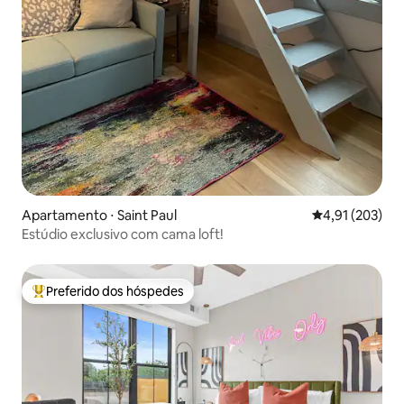
Apartamento ⋅ Saint Paul
4,91 de uma av
4,91 (203)
Estúdio exclusivo com cama loft!
Preferido dos hóspedes
Entre os melhores preferidos dos hóspedes