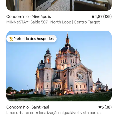
Condomínio ⋅ Mineápolis
4,87 de uma av
4,87 (135)
MINNeSTAY* Sable 507 | North Loop | Centro Target
Preferido dos hóspedes
Entre os melhores preferidos dos hóspedes
Condomínio ⋅ Saint Paul
5 de uma a
5 (38)
Luxo urbano com localização inigualável: vista para a
catedral