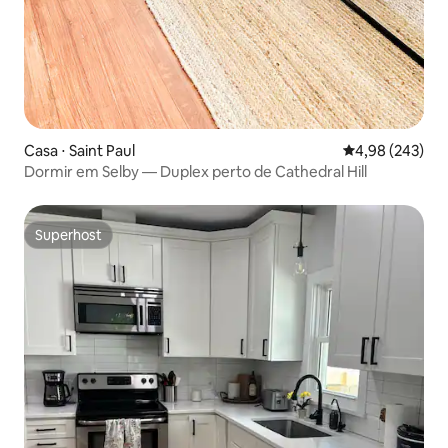
Casa ⋅ Saint Paul
4,98 de uma ava
4,98 (243)
Dormir em Selby — Duplex perto de Cathedral Hill
Superhost
Superhost