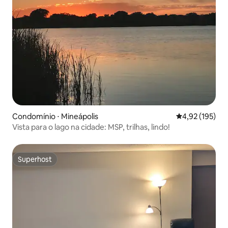
Condomínio ⋅ Mineápolis
4,92 de uma av
4,92 (195)
Vista para o lago na cidade: MSP, trilhas, lindo!
Superhost
Superhost