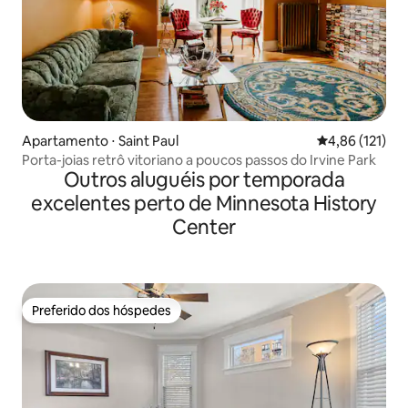
Apartamento ⋅ Saint Paul
4,86 de uma av
4,86 (121)
Porta-joias retrô vitoriano a poucos passos do Irvine Park
Outros aluguéis por temporada
excelentes perto de Minnesota History
Center
Preferido dos hóspedes
Preferido dos hóspedes