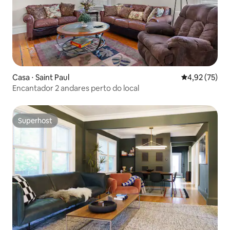
Casa ⋅ Saint Paul
4,92 de uma a
4,92 (75)
Encantador 2 andares perto do local
Superhost
Superhost