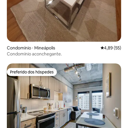
Condomínio ⋅ Mineápolis
4,89 de uma a
4,89 (55)
Condomínio aconchegante.
Preferido dos hóspedes
Preferido dos hóspedes