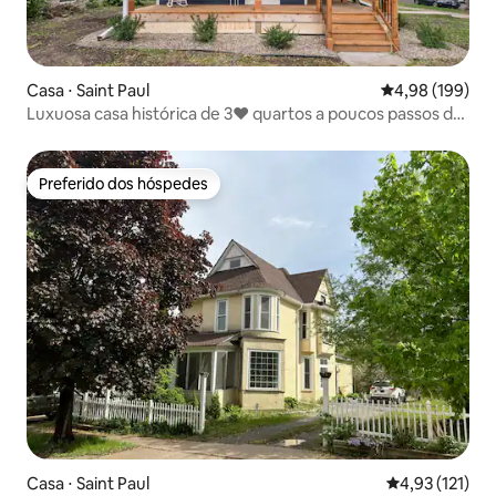
Casa ⋅ Saint Paul
4,98 de uma av
4,98 (199)
Luxuosa casa histórica de 3❤️ quartos a poucos passos do
centro de St. Paul.
Preferido dos hóspedes
Preferido dos hóspedes
Casa ⋅ Saint Paul
4,93 de uma av
4,93 (121)