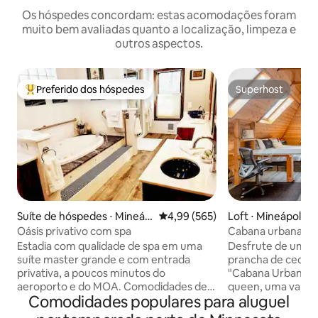
Os hóspedes concordam: estas acomodações foram
muito bem avaliadas quanto a localização, limpeza e
outros aspectos.
Preferido dos hóspedes
Superhost
Entre os melhores preferidos dos hóspedes
Superhost
Suíte de hóspedes ⋅ Mineáp
4,99 de uma avaliação média de 
4,99 (565)
Loft ⋅ Mineápolis
olis
Oásis privativo com spa
Cabana urbana no 
em A + varanda pr
Estadia com qualidade de spa em uma
Desfrute de um oá
suíte master grande e com entrada
prancha de cedro 
privativa, a poucos minutos do
"Cabana Urbana" ú
aeroporto e do MOA. Comodidades de
queen, uma varanda
Comodidades populares para aluguel
alta qualidade que você não encontrará
árvore e um loft aconc
na maioria dos hotéis, tudo para você!
para frequentador