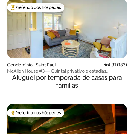
Preferido dos hóspedes
Entre os melhores preferidos dos hóspedes
Condomínio ⋅ Saint Paul
4,91 de uma av
4,91 (183)
McAllen House #3 — Quintal privativo e estadias
Aluguel por temporada de casas para
prolongadas
famílias
Preferido dos hóspedes
Entre os melhores preferidos dos hóspedes