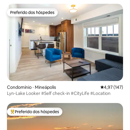
Preferido dos hóspedes
Preferido dos hóspedes
Condomínio ⋅ Mineápolis
4,97 de uma av
4,97 (147)
Lyn-Lake Looker #Self check-in #CityLife #Location
Preferido dos hóspedes
Entre os melhores preferidos dos hóspedes