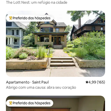
The Lott Nest: um refúgio na cidade
Preferido dos hóspedes
Entre os melhores preferidos dos hóspedes
Apartamento ⋅ Saint Paul
4,99 de uma av
4,99 (165)
Abrigo com uma causa: abra seu coração
Preferido dos hóspedes
Entre os melhores preferidos dos hóspedes