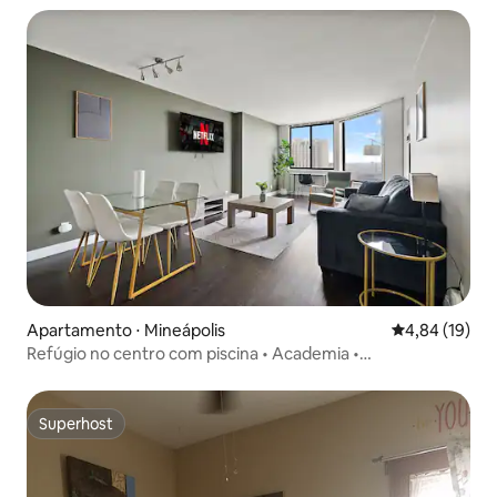
Apartamento ⋅ Mineápolis
4,84 de uma a
4,84 (19)
Refúgio no centro com piscina • Academia •
Estacionamento gratuito
Superhost
Superhost