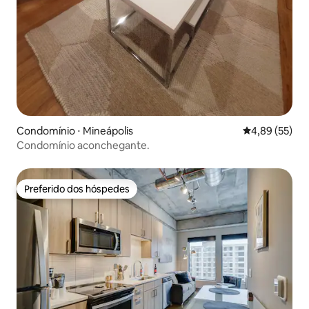
Condomínio ⋅ Mineápolis
4,89 de uma a
4,89 (55)
Condomínio aconchegante.
Preferido dos hóspedes
Preferido dos hóspedes