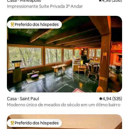
Casa ⋅ Mineápolis
4,98 de uma ava
4,98 (206)
Impressionante Suite Privada 3º Andar
Preferido dos hóspedes
Entre os melhores preferidos dos hóspedes
Casa ⋅ Saint Paul
4,94 de uma av
4,94 (535)
Moderno único de meados do século em um ótimo bairro
Preferido dos hóspedes
Entre os melhores preferidos dos hóspedes