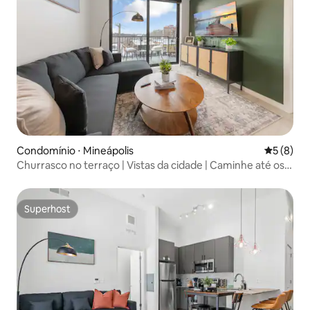
Condomínio ⋅ Mineápolis
5 de uma 
5 (8)
Churrasco no terraço | Vistas da cidade | Caminhe até os
lagos
Superhost
Superhost