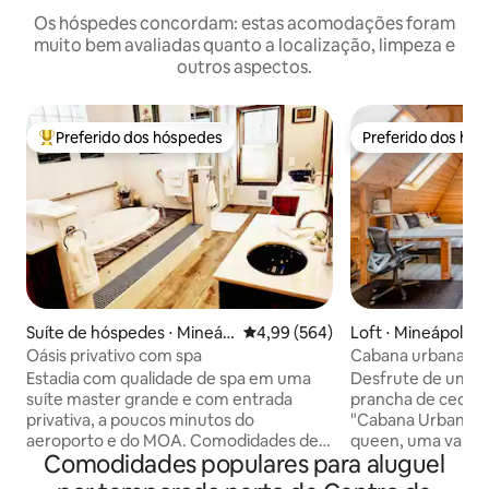
Os hóspedes concordam: estas acomodações foram
muito bem avaliadas quanto a localização, limpeza e
outros aspectos.
Preferido dos hóspedes
Preferido dos hó
Entre os melhores preferidos dos hóspedes
Preferido dos hó
Suíte de hóspedes ⋅ Mineáp
4,99 de uma avaliação média de 5
4,99 (564)
Loft ⋅ Mineápolis
olis
Oásis privativo com spa
Cabana urbana no 
em A + varanda pr
Estadia com qualidade de spa em uma
Desfrute de um oá
suíte master grande e com entrada
prancha de cedro 
privativa, a poucos minutos do
"Cabana Urbana" ú
aeroporto e do MOA. Comodidades de
queen, uma varanda
Comodidades populares para aluguel
alta qualidade que você não encontrará
árvore e um loft aconc
na maioria dos hotéis, tudo para você!
para frequentador