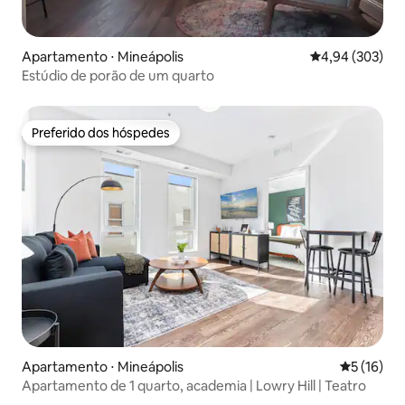
Apartamento ⋅ Mineápolis
4,94 de uma ava
4,94 (303)
Estúdio de porão de um quarto
Preferido dos hóspedes
Preferido dos hóspedes
Apartamento ⋅ Mineápolis
5 de uma a
5 (16)
Apartamento de 1 quarto, academia | Lowry Hill | Teatro