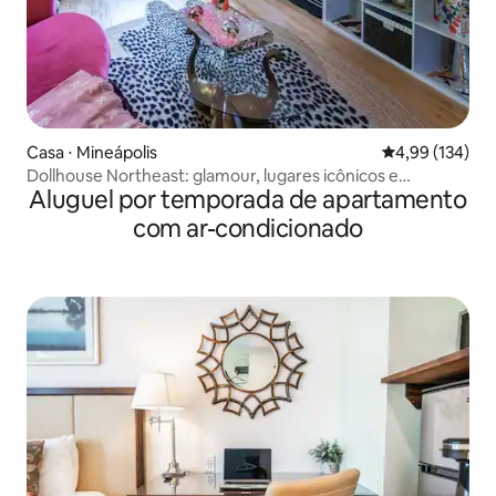
Casa ⋅ Mineápolis
4,99 de uma av
4,99 (134)
Dollhouse Northeast: glamour, lugares icônicos e
Aluguel por temporada de apartamento
caminhadas
com ar-condicionado