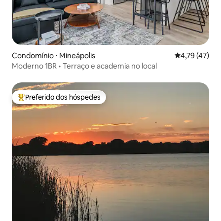
Condomínio ⋅ Mineápolis
4,79 de uma a
4,79 (47)
Moderno 1BR • Terraço e academia no local
Preferido dos hóspedes
Entre os melhores preferidos dos hóspedes