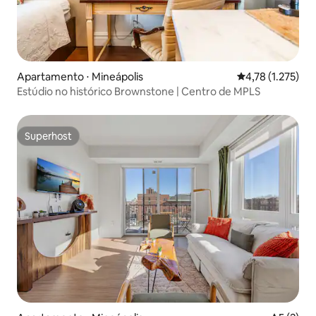
Apartamento ⋅ Mineápolis
4,78 de uma aval
4,78 (1.275)
Estúdio no histórico Brownstone | Centro de MPLS
Superhost
Superhost