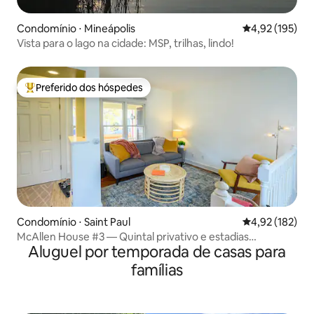
Condomínio ⋅ Mineápolis
4,92 de uma av
4,92 (195)
Vista para o lago na cidade: MSP, trilhas, lindo!
Preferido dos hóspedes
Entre os melhores preferidos dos hóspedes
Condomínio ⋅ Saint Paul
4,92 de uma av
4,92 (182)
McAllen House #3 — Quintal privativo e estadias
Aluguel por temporada de casas para
prolongadas
famílias