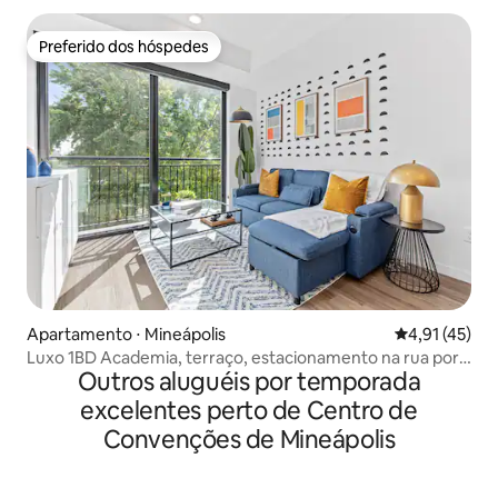
Preferido dos hóspedes
Preferido dos hóspedes
Apartamento ⋅ Mineápolis
4,91 de uma a
4,91 (45)
Luxo 1BD Academia, terraço, estacionamento na rua por
Outros aluguéis por temporada
DT, UMN
excelentes perto de Centro de
Convenções de Mineápolis