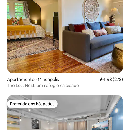
Apartamento ⋅ Mineápolis
4,98 de uma ava
4,98 (278)
The Lott Nest: um refúgio na cidade
Preferido dos hóspedes
Preferido dos hóspedes