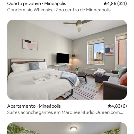
Quarto privativo ⋅ Mineápolis
4,86 de uma av
4,86 (321)
Condomínio Whimsical 2 no centro de Minneapolis
Apartamento ⋅ Mineápolis
4,83 de uma 
4,83 (6)
Suítes aconchegantes em Marquee Studio Queen com
piscina e academia