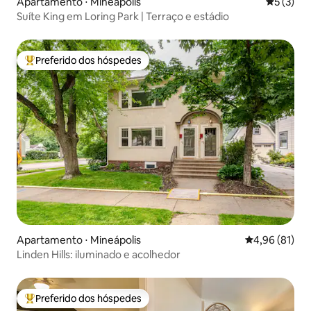
Apartamento ⋅ Mineápolis
5 de uma 
5 (3)
Suíte King em Loring Park | Terraço e estádio
Preferido dos hóspedes
Entre os melhores preferidos dos hóspedes
Apartamento ⋅ Mineápolis
4,96 de uma a
4,96 (81)
Linden Hills: iluminado e acolhedor
Preferido dos hóspedes
Entre os melhores preferidos dos hóspedes