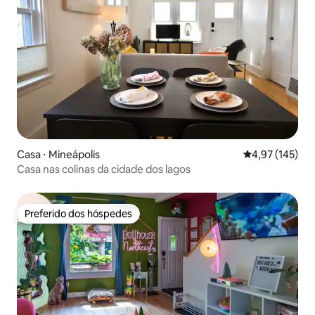
Casa ⋅ Mineápolis
4,97 de uma av
4,97 (145)
Casa nas colinas da cidade dos lagos
Preferido dos hóspedes
Preferido dos hóspedes