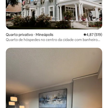
Quarto privativo ⋅ Mineápolis
4,87 de uma av
4,87 (519)
Quarto de hóspedes no centro da cidade com banheiro
compartilhado