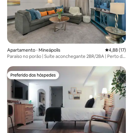
Apartamento ⋅ Mineápolis
4,88 de uma a
4,88 (17)
Paraíso no porão | Suíte aconchegante 2BR/2BA | Perto de
DT MPLS
Preferido dos hóspedes
Preferido dos hóspedes