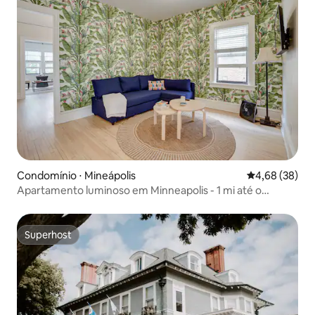
Condomínio ⋅ Mineápolis
4,68 de uma a
4,68 (38)
Apartamento luminoso em Minneapolis - 1 mi até o
centro!
Superhost
Superhost