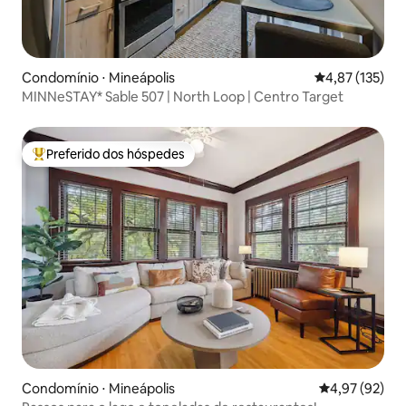
Condomínio ⋅ Mineápolis
4,87 de uma av
4,87 (135)
MINNeSTAY* Sable 507 | North Loop | Centro Target
Preferido dos hóspedes
Entre os melhores preferidos dos hóspedes
Condomínio ⋅ Mineápolis
4,97 de uma a
4,97 (92)