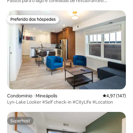
Passos para o lago e toneladas de restaurantes!
Charmoso!
Preferido dos hóspedes
Preferido dos hóspedes
Condomínio ⋅ Mineápolis
4,97 de uma av
4,97 (147)
Lyn-Lake Looker #Self check-in #CityLife #Location
Superhost
Superhost