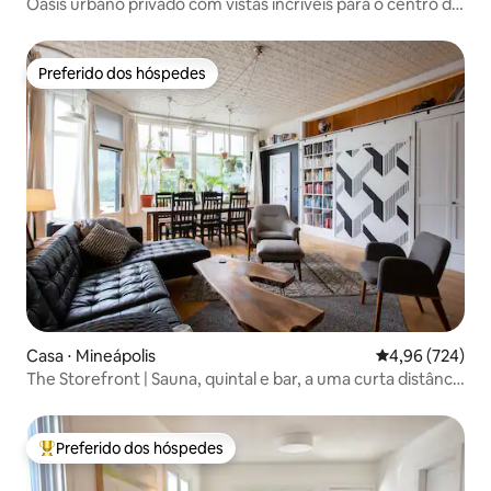
Oásis urbano privado com vistas incríveis para o centro da
cidade
Preferido dos hóspedes
Preferido dos hóspedes
Casa ⋅ Mineápolis
4,96 de uma ava
4,96 (724)
The Storefront | Sauna, quintal e bar, a uma curta distância
a pé!
Preferido dos hóspedes
Entre os melhores preferidos dos hóspedes