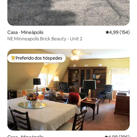
Casa ⋅ Mineápolis
4,99 de uma av
4,99 (154)
NE Minneapolis Brick Beauty - Unit 2
Preferido dos hóspedes
Entre os melhores preferidos dos hóspedes