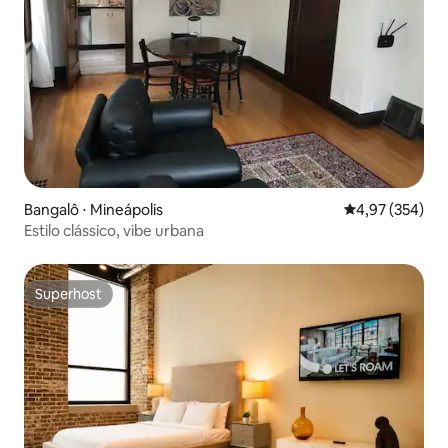
Bangalô ⋅ Mineápolis
4,97 de uma av
4,97 (354)
Estilo clássico, vibe urbana
Superhost
Superhost