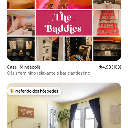
Casa ⋅ Mineápolis
4,93 de uma av
4,93 (103)
Oásis feminino relaxante e bar clandestino
Preferido dos hóspedes
Entre os melhores preferidos dos hóspedes