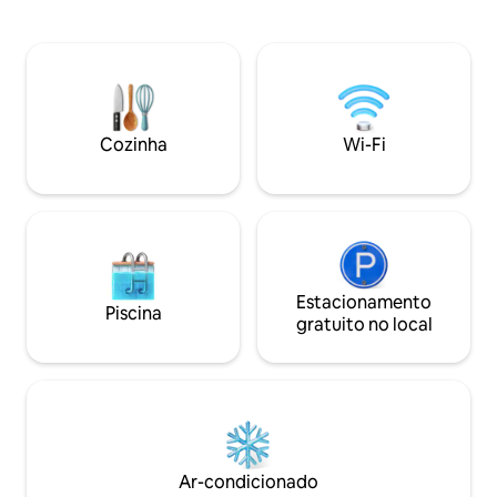
hidromassagem de luxo para 2 pessoas e
roxa - Cama quee
chuveiro a vapor. Aconchegue-se em
iluminação ambien
uma confortável área de estar! Cozinha
blackout - Chuvei
conveniente e espaço de trabalho. No
pressão de água + 
coração do tranquilo SE Mnpls, estamos
Cozinha totalment
a quarteirões de distância das praias do
máquina de café - Pátio dos fundos com
Lago Nokomis, trilhas, aluguéis,
mesa de fogo para 
Cozinha
Wi-Fi
refeições exclusivas e muito mais. A 15
Entrada sem chave 
minutos do centro da cidade. Venha se
check-in - Wi-Fi de
mimar enquanto descobre Minneapolis!
Pequeno, mas pod
Estacionamento
Piscina
gratuito no local
Ar-condicionado