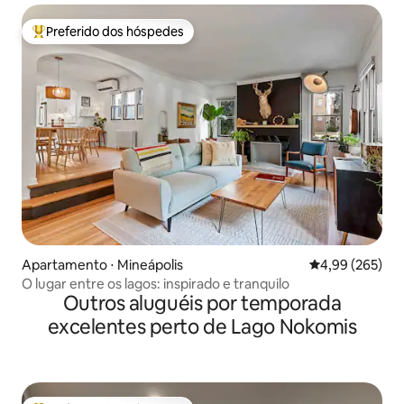
Preferido dos hóspedes
Entre os melhores preferidos dos hóspedes
Apartamento ⋅ Mineápolis
4,99 de uma ava
4,99 (265)
O lugar entre os lagos: inspirado e tranquilo
Outros aluguéis por temporada
excelentes perto de Lago Nokomis