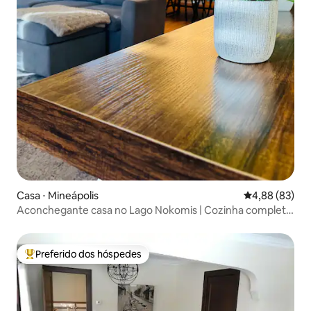
Casa ⋅ Mineápolis
4,88 de uma a
4,88 (83)
Aconchegante casa no Lago Nokomis | Cozinha completa
| Restaurante
Preferido dos hóspedes
Entre os melhores preferidos dos hóspedes