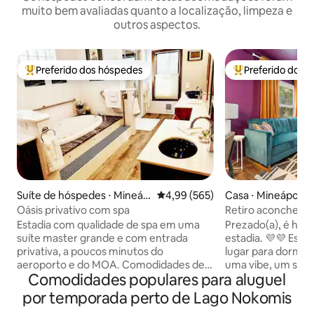
muito bem avaliadas quanto a localização, limpeza e
outros aspectos.
Preferido dos hóspedes
Preferido dos 
Entre os melhores preferidos dos hóspedes
Entre os melhore
Suíte de hóspedes ⋅ Mineáp
4,99 de uma avaliação média de 
4,99 (565)
Casa ⋅ Mineápolis
olis
Oásis privativo com spa
Retiro aconchega
perto do aeroport
Estadia com qualidade de spa em uma
Prezado(a), é hora
suíte master grande e com entrada
estadia. 💜💜 Esta
privativa, a poucos minutos do
lugar para dormi
aeroporto e do MOA. Comodidades de
uma vibe, um sent
Comodidades populares para aluguel
alta qualidade que você não encontrará
onde as pombas c
na maioria dos hotéis, tudo para você!
menos 25. - Toca-d
por temporada perto de Lago Nokomis
Relaxe em uma banheira de
em uma sala de e