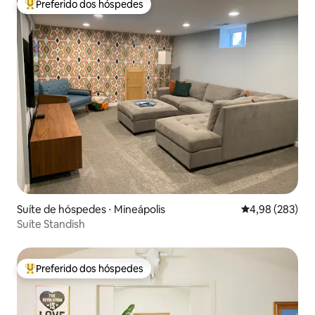
Preferido dos hóspedes
Entre os melhores preferidos dos hóspedes
Suíte de hóspedes ⋅ Mineápolis
4,98 de uma ava
4,98 (283)
Suíte Standish
Preferido dos hóspedes
Entre os melhores preferidos dos hóspedes