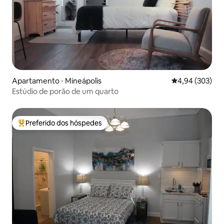
Apartamento ⋅ Mineápolis
4,94 de uma ava
4,94 (303)
Estúdio de porão de um quarto
Preferido dos hóspedes
Entre os melhores preferidos dos hóspedes