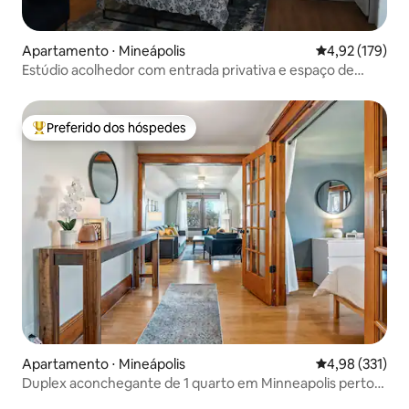
Apartamento ⋅ Mineápolis
4,92 de uma av
4,92 (179)
Estúdio acolhedor com entrada privativa e espaço de
trabalho
Preferido dos hóspedes
Entre os melhores preferidos dos hóspedes
Apartamento ⋅ Mineápolis
4,98 de uma av
4,98 (331)
Duplex aconchegante de 1 quarto em Minneapolis perto
de DT, Aeroporto e MOA