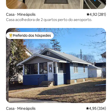
Casa ⋅ Mineápolis
4,92 de uma av
4,92 (281)
Casa acolhedora de 2 quartos perto do aeroporto.
Preferido dos hóspedes
Entre os melhores preferidos dos hóspedes
Casa ⋅ Mineápolis
4,95 de uma av
4,95 (334)