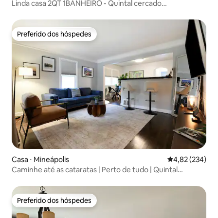
Linda casa 2QT 1BANHEIRO - Quintal cercado
c/estacionamento
Preferido dos hóspedes
Preferido dos hóspedes
Casa ⋅ Mineápolis
4,82 de uma av
4,82 (234)
Caminhe até as cataratas | Perto de tudo | Quintal
cercado
Preferido dos hóspedes
Preferido dos hóspedes