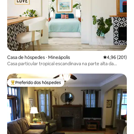
Casa de hóspedes ⋅ Mineápolis
4,96 de uma av
4,96 (201)
Casa particular tropical escandinava na parte alta da
cidade
Preferido dos hóspedes
Entre os melhores preferidos dos hóspedes