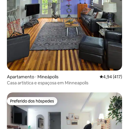
Apartamento ⋅ Mineápolis
4,94 de uma av
4,94 (417)
Casa artística e espaçosa em Minneapolis
Preferido dos hóspedes
Preferido dos hóspedes