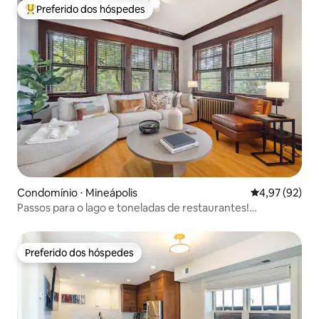
Preferido dos hóspedes
Entre os melhores preferidos dos hóspedes
Condomínio ⋅ Mineápolis
4,97 de uma a
4,97 (92)
Passos para o lago e toneladas de restaurantes!
Charmoso!
Preferido dos hóspedes
Preferido dos hóspedes