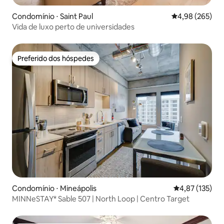
Condomínio ⋅ Saint Paul
4,98 de uma ava
4,98 (265)
Vida de luxo perto de universidades
Preferido dos hóspedes
Preferido dos hóspedes
Condomínio ⋅ Mineápolis
4,87 de uma av
4,87 (135)
MINNeSTAY* Sable 507 | North Loop | Centro Target