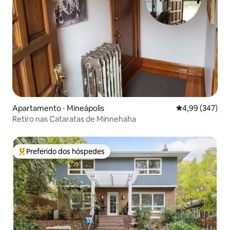
Apartamento ⋅ Mineápolis
4,99 de uma ava
4,99 (347)
Retiro nas Cataratas de Minnehaha
Preferido dos hóspedes
Entre os melhores preferidos dos hóspedes