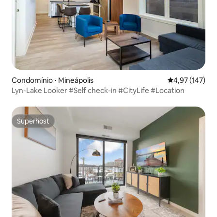
Condomínio ⋅ Mineápolis
4,97 de uma av
4,97 (147)
Lyn-Lake Looker #Self check-in #CityLife #Location
Superhost
Superhost