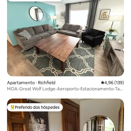
Apartamento ⋅ Richfield
4,96 de uma av
4,96 (139)
MOA-Great Wolf Lodge-Aeroporto-Estacionamento-Tap
Stays MC3
Preferido dos hóspedes
Entre os melhores preferidos dos hóspedes