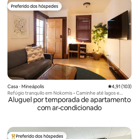
Preferido dos hóspedes
Preferido dos hóspedes
Casa ⋅ Mineápolis
4,91 de uma av
4,91 (103)
Refúgio tranquilo em Nokomis • Caminhe até lagos e
Aluguel por temporada de apartamento
trilhas
com ar-condicionado
Preferido dos hóspedes
Entre os melhores preferidos dos hóspedes