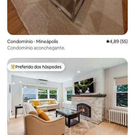
Condomínio ⋅ Mineápolis
4,89 de uma a
4,89 (55)
Condomínio aconchegante.
Preferido dos hóspedes
Entre os melhores preferidos dos hóspedes