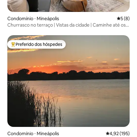
Condomínio ⋅ Mineápolis
5 de uma 
5 (8)
Churrasco no terraço | Vistas da cidade | Caminhe até os
lagos
Preferido dos hóspedes
Entre os melhores preferidos dos hóspedes
Condomínio ⋅ Mineápolis
4,92 de uma av
4,92 (195)