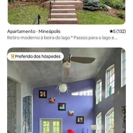
Apartamento ⋅ Mineápolis
5 de uma av
5 (132)
Retiro moderno à beira do lago * Passos para o lago e
refeições
Preferido dos hóspedes
Entre os melhores preferidos dos hóspedes