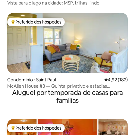
Vista para o lago na cidade: MSP, trilhas, lindo!
Preferido dos hóspedes
Entre os melhores preferidos dos hóspedes
Condomínio ⋅ Saint Paul
4,92 de uma av
4,92 (182)
McAllen House #3 — Quintal privativo e estadias
Aluguel por temporada de casas para
prolongadas
famílias
Preferido dos hóspedes
Entre os melhores preferidos dos hóspedes