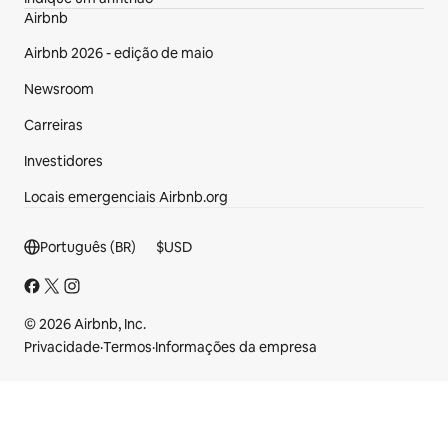
Airbnb
Airbnb 2026 - edição de maio
Newsroom
Carreiras
Investidores
Locais emergenciais Airbnb.org
Seção de rodapé
Português (BR)
$
USD
© 2026 Airbnb, Inc.
Privacidade
·
Termos
·
Informações da empresa