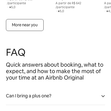
/participante
A partir de
A partir de R$ 642 por participante
R$ 642
A pa
A pa
,
·
Avaliação média: 5,0 de 5
5,0
/participante
/par
,
·
Avaliação média: 5,0 de 5
5,0
,
·
Ava
4
More near you
FAQ
Quick answers about booking, what to
expect, and how to make the most of
your time at an Airbnb Original
Can I bring a plus one?