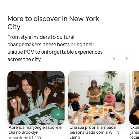
More to discover in New York
City
From style insiders to cultural
changemakers, these hosts bring their
unique POV to unforgettable experiences
across the city.
1 de 1 pági
Aprenda mahjong e saboreie
Crie sua própria lâmpada
Expe
chá no Brooklyn
personalizada com a Will it
jant
Lamp
loca
A partir de
A partir de R$ 309 por participante
R$ 309