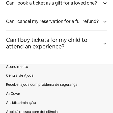
Can I book a ticket as a gift for a loved one?
Can I cancel my reservation for a full refund?
Can I buy tickets for my child to
attend an experience?
Atendimento
Rodapé do site
Central de Ajuda
Receber ajuda com problema de segurança
AirCover
Antidiscriminação
Apoio à pessoa com deficiência