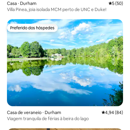
Casa ⋅ Durham
5 de uma a
5 (50)
Villa Pinea, joia isolada MCM perto de UNC e Duke!
Preferido dos hóspedes
Preferido dos hóspedes
Casa de veraneio ⋅ Durham
4,94 de uma av
4,94 (84)
Viagem tranquila de férias à beira do lago