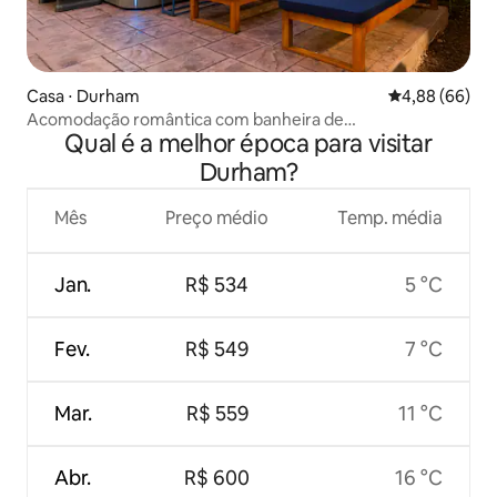
Casa ⋅ Durham
4,88 de uma av
4,88 (66)
Acomodação romântica com banheira de
Qual é a melhor época para visitar
hidromassagem no centro da cidade • Casa histórica
Durham?
Mês
Preço médio
Temp. média
Jan.
R$ 534
5 °C
Fev.
R$ 549
7 °C
Mar.
R$ 559
11 °C
Abr.
R$ 600
16 °C