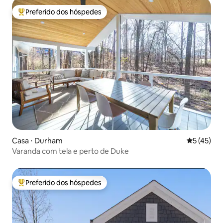
Preferido dos hóspedes
Entre os melhores preferidos dos hóspedes
Casa ⋅ Durham
5 de uma a
5 (45)
Varanda com tela e perto de Duke
Preferido dos hóspedes
Entre os melhores preferidos dos hóspedes