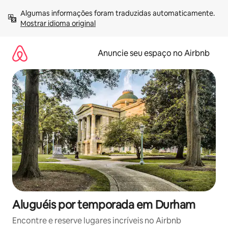
Pular
Algumas informações foram traduzidas automaticamente. 
para
Mostrar idioma original
o
conteúdo
Anuncie seu espaço no Airbnb
Aluguéis por temporada em Durham
Encontre e reserve lugares incríveis no Airbnb