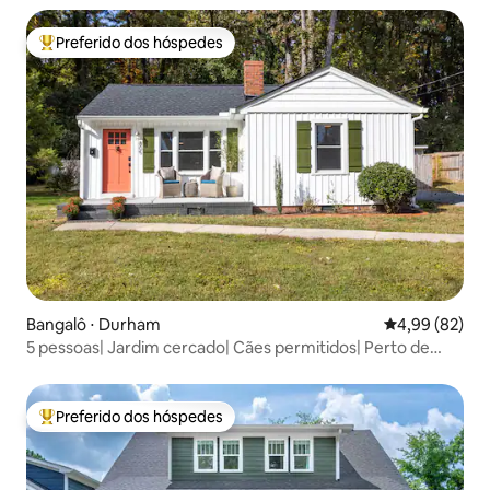
Preferido dos hóspedes
Entre os melhores preferidos dos hóspedes
Bangalô ⋅ Durham
4,99 de uma a
4,99 (82)
5 pessoas| Jardim cercado| Cães permitidos| Perto de
Duke & DPAC
Preferido dos hóspedes
Entre os melhores preferidos dos hóspedes