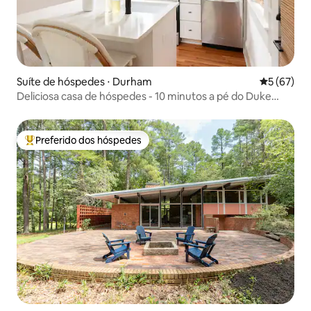
Suíte de hóspedes ⋅ Durham
5 de uma a
5 (67)
Deliciosa casa de hóspedes - 10 minutos a pé do Duke
Campus!
Preferido dos hóspedes
Entre os melhores preferidos dos hóspedes