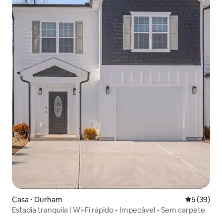
Casa ⋅ Durham
5 de uma a
5 (39)
Estadia tranquila | Wi-Fi rápido • Impecável • Sem carpete