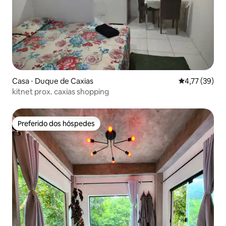
Casa ⋅ Duque de Caxias
4,77 de uma a
4,77 (39)
kitnet prox. caxias shopping
Preferido dos hóspedes
Preferido dos hóspedes