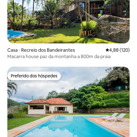
Casa ⋅ Recreio dos Bandeirantes
4,88 de uma av
4,88 (120)
Macarra house paz da montanha a 800m da praia
Preferido dos hóspedes
Preferido dos hóspedes