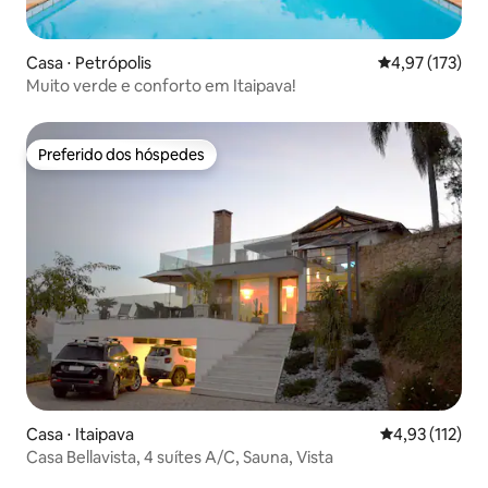
Casa ⋅ Petrópolis
4,97 de uma av
4,97 (173)
Muito verde e conforto em Itaipava!
Preferido dos hóspedes
Preferido dos hóspedes
Casa ⋅ Itaipava
4,93 de uma av
4,93 (112)
Casa Bellavista, 4 suítes A/C, Sauna, Vista