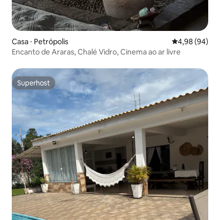
Casa ⋅ Petrópolis
4,98 de uma av
4,98 (94)
Encanto de Araras, Chalé Vidro, Cinema ao ar livre
Superhost
Superhost