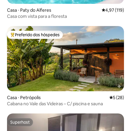
Casa ⋅ Paty do Alferes
4,97 de uma av
4,97 (119)
Casa com vista para a floresta
Preferido dos hóspedes
Entre os melhores preferidos dos hóspedes
Casa ⋅ Petrópolis
5 de uma a
5 (28)
Cabana no Vale das Videiras – C/ piscina e sauna
Superhost
Superhost