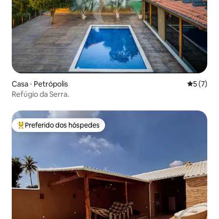
Casa ⋅ Petrópolis
5 de uma 
5 (7)
Refúgio da Serra.
Preferido dos hóspedes
Entre os melhores preferidos dos hóspedes