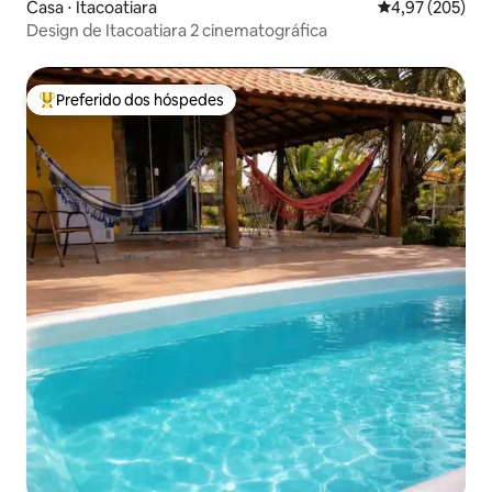
Casa ⋅ Itacoatiara
4,97 de uma av
4,97 (205)
Design de Itacoatiara 2 cinematográfica
Preferido dos hóspedes
Entre os melhores preferidos dos hóspedes