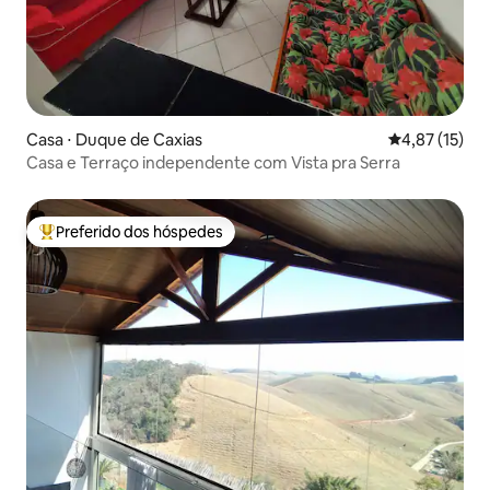
Casa ⋅ Duque de Caxias
4,87 de uma a
4,87 (15)
Casa e Terraço independente com Vista pra Serra
Preferido dos hóspedes
Entre os melhores preferidos dos hóspedes