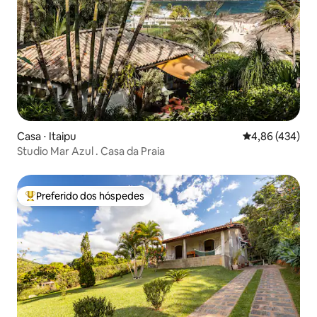
Casa ⋅ Itaipu
4,86 de uma av
4,86 (434)
Studio Mar Azul . Casa da Praia
Preferido dos hóspedes
Entre os melhores preferidos dos hóspedes