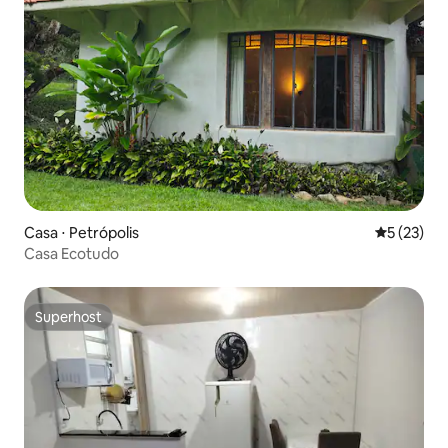
Casa ⋅ Petrópolis
5 de uma a
5 (23)
Casa Ecotudo
Superhost
Superhost