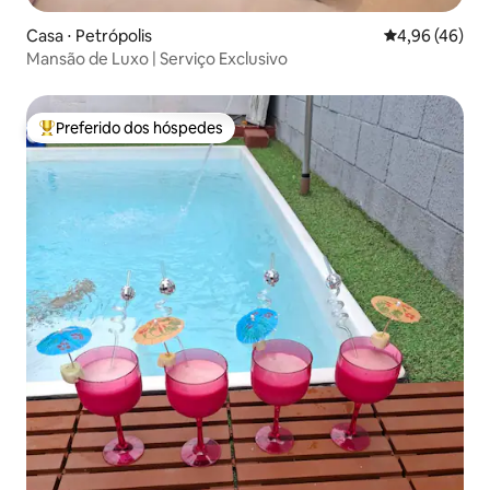
Casa ⋅ Petrópolis
4,96 de uma a
4,96 (46)
Mansão de Luxo | Serviço Exclusivo
Preferido dos hóspedes
Entre os melhores preferidos dos hóspedes