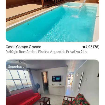
Casa ⋅ Campo Grande
4,95 de uma a
4,95 (78)
Refúgio Romântico| Piscina Aquecida Privativa 24h
Superhost
Superhost