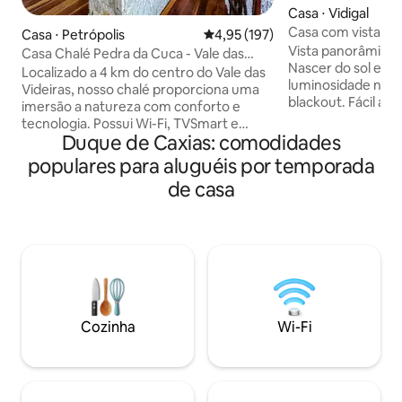
Casa ⋅ Vidigal
Casa com vista pa
Casa ⋅ Petrópolis
4,95 de uma avaliação média de 
4,95 (197)
praias.
Vista panorâmica 1
Casa Chalé Pedra da Cuca - Vale das
Nascer do sol em f
Videiras
Localizado a 4 km do centro do Vale das
luminosidade natur
Videiras, nosso chalé proporciona uma
blackout. Fácil ac
imersão a natureza com conforto e
Parte baixa da com
tecnologia. Possui Wi-Fi, TVSmart e
Está a 8 minutos a 
Duque de Caxias: comodidades
máquina Nespresso para desfrutar suas
e de carro, a 5 e 8
bebidas favoritas. O chalé possui uma
populares para aluguéis por temporada
Leblon e Ipanema.
suíte, mezanino para até 4 pessoas,
de casa
em frente da casa
banheiro social, cozinha completa e sala
solteiro, rede. Co
com vista para a Pedra da Índia. Para os
eletrodomésticos e
amantes de trilhas, estamos próximo ao
cozinhar. Ar cond
acesso da trilha Pedra da Cuca e a
check-in: a partir 
poucos min das cachoeiras Ponte Funda
e Sete Quedas. Aceitamos animais de
estimação.
Cozinha
Wi-Fi