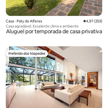
Casa ⋅ Paty do Alferes
4,97 de uma av
4,97 (253)
Casa agradável. Excelente clima e ambiente
Aluguel por temporada de casa privativa
Preferido dos hóspedes
Preferido dos hóspedes