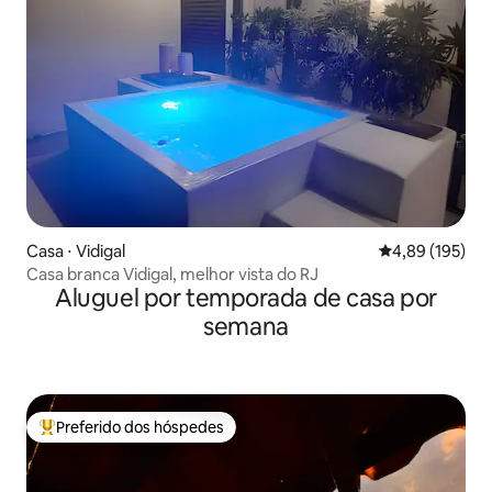
Casa ⋅ Vidigal
4,89 de uma av
4,89 (195)
Casa branca Vidigal, melhor vista do RJ
Aluguel por temporada de casa por
semana
Preferido dos hóspedes
Entre os melhores preferidos dos hóspedes