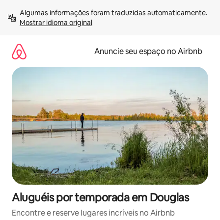
Pular
Algumas informações foram traduzidas automaticamente. 
para
Mostrar idioma original
o
conteúdo
Anuncie seu espaço no Airbnb
Aluguéis por temporada em Douglas
Encontre e reserve lugares incríveis no Airbnb