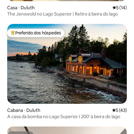
Casa ⋅ Duluth
5 de uma a
5 (14)
The Jenswold no Lago Superior | Retiro à beira do lago
Preferido dos hóspedes
Entre os melhores preferidos dos hóspedes
Cabana ⋅ Duluth
5 de uma a
5 (43)
A casa da bomba no Lago Superior I 200' à beira do lago