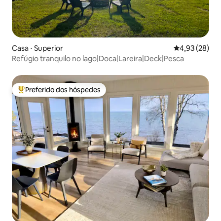
Casa ⋅ Superior
4,93 de uma a
4,93 (28)
Refúgio tranquilo no lago|Doca|Lareira|Deck|Pesca
Preferido dos hóspedes
Entre os melhores preferidos dos hóspedes