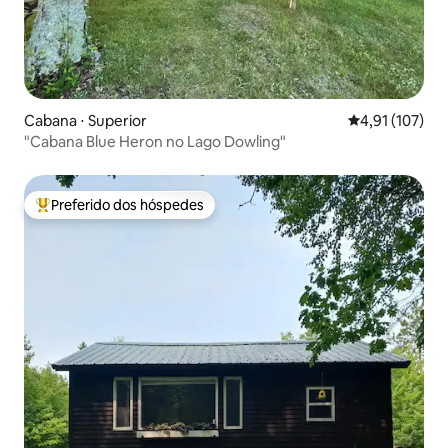
Cabana ⋅ Superior
4,91 de uma av
4,91 (107)
"Cabana Blue Heron no Lago Dowling"
Preferido dos hóspedes
Entre os melhores preferidos dos hóspedes