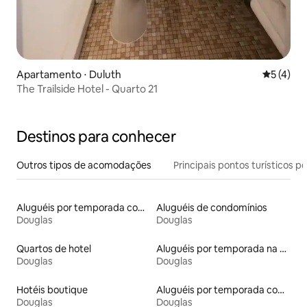
Apartamento ⋅ Duluth
5 de uma 
5 (4)
The Trailside Hotel - Quarto 21
Destinos para conhecer
Outros tipos de acomodações
Principais pontos turísticos po
Aluguéis por temporada com caiaque
Aluguéis de condomínios
Douglas
Douglas
Quartos de hotel
Aluguéis por temporada na orla
Douglas
Douglas
Hotéis boutique
Aluguéis por temporada com acesso à praia
Douglas
Douglas