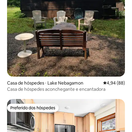
Casa de hóspedes ⋅ Lake Nebagamon
4,94 de uma av
4,94 (88)
Casa de hóspedes aconchegante e encantadora
Preferido dos hóspedes
Preferido dos hóspedes