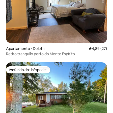
Apartamento ⋅ Duluth
4,89 de uma a
4,89 (27)
Retiro tranquilo perto do Monte Espírito
Preferido dos hóspedes
Preferido dos hóspedes