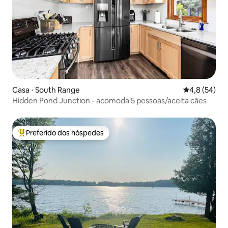
Casa ⋅ South Range
4,8 de uma a
4,8 (54)
Hidden Pond Junction - acomoda 5 pessoas/aceita cães
Preferido dos hóspedes
Entre os melhores preferidos dos hóspedes