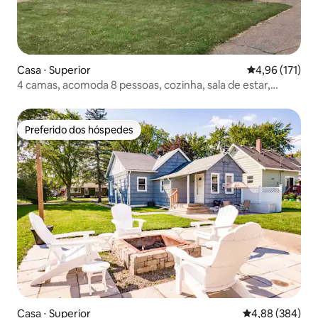
Casa ⋅ Superior
4,96 de uma av
4,96 (171)
4 camas, acomoda 8 pessoas, cozinha, sala de estar,
estacionamento
Preferido dos hóspedes
Preferido dos hóspedes
Casa ⋅ Superior
4,88 de uma ava
4,88 (384)