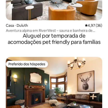
Casa ⋅ Duluth
4,97 de uma a
4,97 (36)
Aventura alpina em RiverWest – sauna e banheira de
Aluguel por temporada de
hidromassagem
acomodações pet friendly para famílias
Preferido dos hóspedes
Preferido dos hóspedes