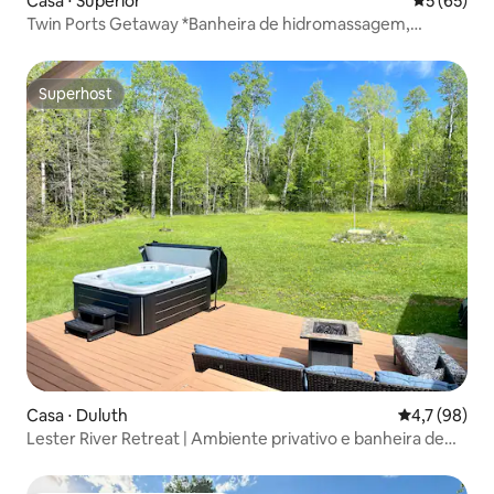
Casa ⋅ Superior
5 de uma a
5 (65)
Twin Ports Getaway *Banheira de hidromassagem,
grande quintal privativo!*
Superhost
Superhost
Casa ⋅ Duluth
4,7 de uma a
4,7 (98)
Lester River Retreat | Ambiente privativo e banheira de
hidromassagem