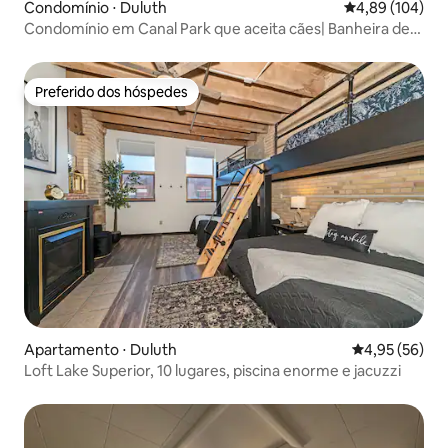
Condomínio ⋅ Duluth
4,89 de uma av
4,89 (104)
Condomínio em Canal Park que aceita cães| Banheira de
hidromassagem| Piscina
Preferido dos hóspedes
Preferido dos hóspedes
Apartamento ⋅ Duluth
4,95 de uma a
4,95 (56)
Loft Lake Superior, 10 lugares, piscina enorme e jacuzzi