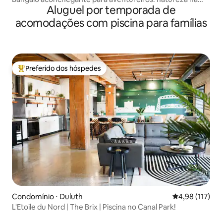
Aluguel por temporada de
cidade
acomodações com piscina para famílias
Preferido dos hóspedes
Entre os melhores preferidos dos hóspedes
Condomínio ⋅ Duluth
4,98 de uma av
4,98 (117)
L'Etoile du Nord | The Brix | Piscina no Canal Park!