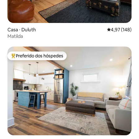
Casa ⋅ Duluth
4,97 de uma av
4,97 (148)
Matilda
Preferido dos hóspedes
Entre os melhores preferidos dos hóspedes