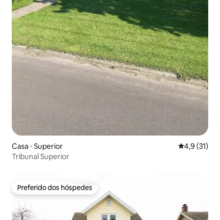
Casa ⋅ Superior
4,9 de uma a
4,9 (31)
Tribunal Superior
Preferido dos hóspedes
Preferido dos hóspedes