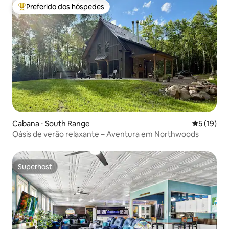
Preferido dos hóspedes
Entre os melhores preferidos dos hóspedes
Cabana ⋅ South Range
5 de uma a
5 (19)
Oásis de verão relaxante – Aventura em Northwoods
Superhost
Superhost