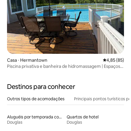
Casa ⋅ Hermantown
4,85 de uma a
4,85 (85)
Piscina privativa e banheira de hidromassagem | Espaçoso
retiro familiar
Destinos para conhecer
Outros tipos de acomodações
Principais pontos turísticos po
Aluguéis por temporada com caiaque
Quartos de hotel
Douglas
Douglas