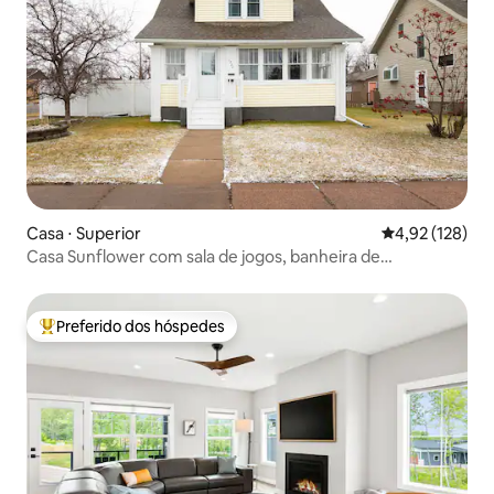
Casa ⋅ Superior
4,92 de uma av
4,92 (128)
Casa Sunflower com sala de jogos, banheira de
hidromassagem e animais de estimação
Preferido dos hóspedes
Entre os melhores preferidos dos hóspedes