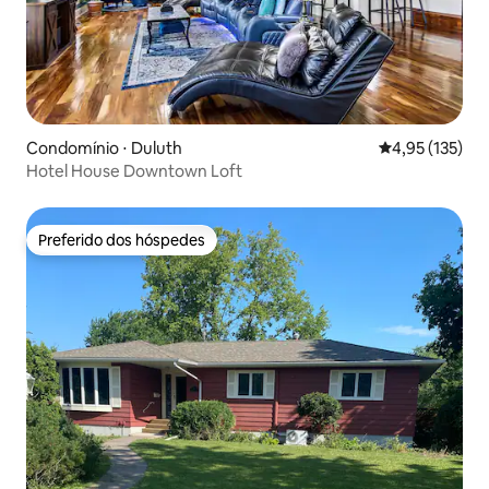
Condomínio ⋅ Duluth
4,95 de uma av
4,95 (135)
Hotel House Downtown Loft
Preferido dos hóspedes
Preferido dos hóspedes