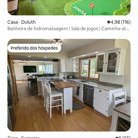
Casa ⋅ Duluth
4,98 de uma av
4,98 (116)
Banheira de hidromassagem | Sala de jogos | Caminhe até
a praia | Aceita cães
Preferido dos hóspedes
Preferido dos hóspedes