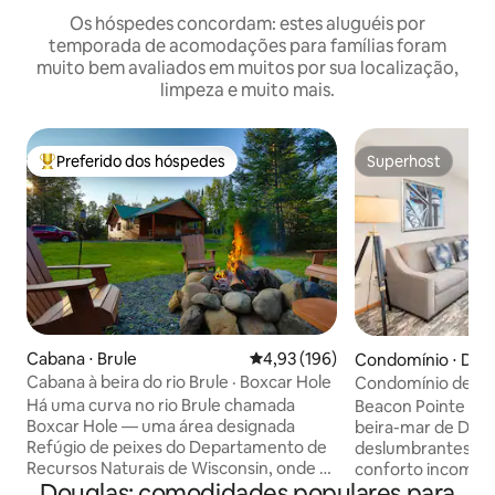
Os hóspedes concordam: estes aluguéis por
temporada de acomodações para famílias foram
muito bem avaliados em muitos por sua localização,
limpeza e muito mais.
Preferido dos hóspedes
Superhost
Entre os melhores preferidos dos hóspedes
Superhost
Cabana ⋅ Brule
4,93 de uma avaliação média de 
4,93 (196)
Condomínio ⋅ Dul
Cabana à beira do rio Brule · Boxcar Hole
Condomínio de um
Superior
Há uma curva no rio Brule chamada
Beacon Pointe é o 
Boxcar Hole — uma área designada
beira-mar de Dulu
Refúgio de peixes do Departamento de
deslumbrantes do 
Recursos Naturais de Wisconsin, onde os
conforto incompar
Douglas: comodidades populares para
peixes se reúnem em águas protegidas.
espaçosos condom