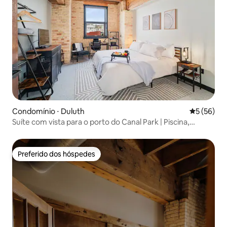
Condomínio ⋅ Duluth
5 de uma a
5 (56)
Suíte com vista para o porto do Canal Park | Piscina,
banheira de hidromassagem
Preferido dos hóspedes
Preferido dos hóspedes