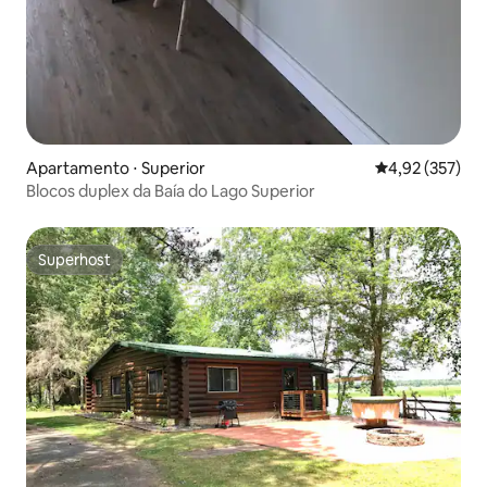
Apartamento ⋅ Superior
4,92 de uma av
4,92 (357)
Blocos duplex da Baía do Lago Superior
Superhost
Superhost