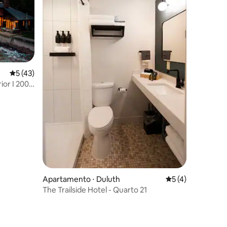
5 de uma avaliação média de 5, 43 avaliações
5 (43)
or I 200'
ções
Apartamento ⋅ Duluth
5 de uma avaliaçã
5 (4)
The Trailside Hotel - Quarto 21