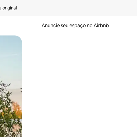
 original
Anuncie seu espaço no Airbnb
 deslizando o dedo na tela.