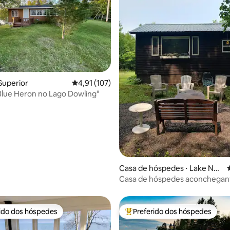
média de 5, 27 avaliações
Superior
4,91 de uma avaliação média de 5, 107 avalia
4,91 (107)
lue Heron no Lago Dowling"
Casa de hóspedes ⋅ Lake Neb
agamon
Casa de hóspedes aconchegan
encantadora
rido dos hóspedes
Preferido dos hóspedes
 melhores preferidos dos hóspedes
Entre os melhores preferidos d