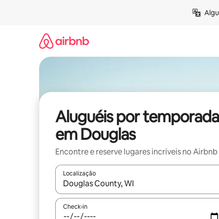
Pular
Algu
para
o
conteúdo
Aluguéis por temporada
em Douglas
Encontre e reserve lugares incríveis no Airbnb
Localização
Quando os resultados estiverem disponíveis, expl
Check-in