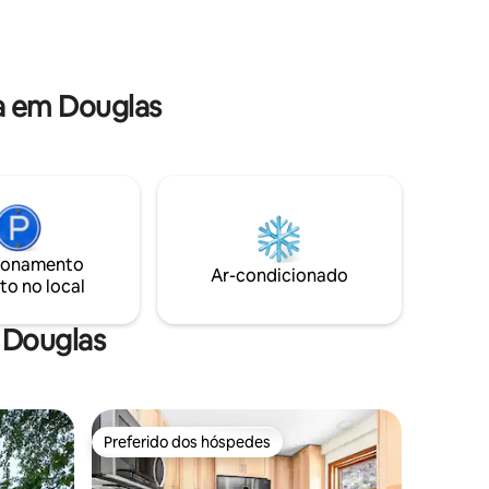
obter links para ótimos restaurantes
e
locais e atrações locais imperdíveis
e tornam
a em Douglas
ionamento
Ar-condicionado
to no local
 Douglas
Preferido dos hóspedes
os hóspedes
Preferido dos hóspedes