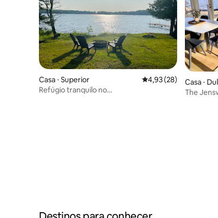
Casa ⋅ Superior
4,93 de uma avaliação 
4,93 (28)
Casa ⋅ Du
Refúgio tranquilo no
The Jensw
lago|Doca|Lareira|Deck|Pesca
beira do l
Destinos para conhecer