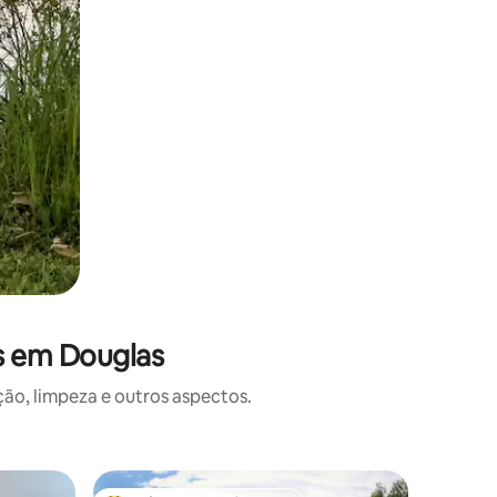
s em Douglas
o, limpeza e outros aspectos.
Casa ⋅ Po