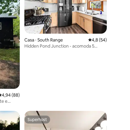
Casa ⋅ South Range
4,8 de uma avaliação
4,8 (54)
Hidden Pond Junction - acomoda 5
ções
pessoas/aceita cães
4,94 de uma avaliação média de 5, 88 avaliações
4,94 (88)
te e
Superhost
os hóspedes
Superhost