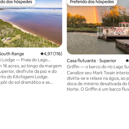
rido dos hóspedes
Preferido dos hóspedes
 melhores preferidos dos hóspedes
Preferido dos hóspedes
 South Range
4,97 de uma avaliação média de 5, 116 avalia
4,97 (116)
i Lodge — Praia do Lago
Casa flutuante ⋅ Superior
4
 banheira de hidromassagem!
m 16 acres, ao longo da margem
Griffin — o barco do rio Lago S
uperior, desfrute da paz e do
Canalize seu Mark Twain interior
to do Kitchigami Lodge.
divirta-se e relaxe na água, ao
 pôr do sol dramático e as
doca de minério desativada do 
as, sentado no miruff mirador.
Norte. O Griffin é um barco fluvial em
e histórias perto da lareira e
funcionamento, conduzido por
lário. Churrasco com a
remo, originalmente modelado
 os amigos e desfrute do spa de
barcos a vapor históricos do Mis
hante. Duluth, dois
Ele está localizado em um quint
staduais e resorts de esqui
barco mãe e pop, que é bem di
penas 30 minutos de distância.
édia de 5, 227 avaliações
de uma marina chique. O traba
field e as ilhas Apostle em uma
acontece aqui. O metal é solda