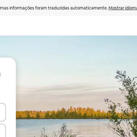
mas informações foram traduzidas automaticamente. 
Mostrar idioma
ore-os usando as seta para cima e para baixo do teclado ou tocando e