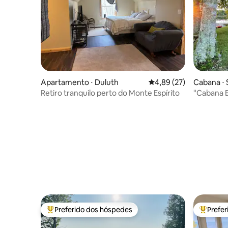
Apartamento ⋅ Duluth
4,89 de uma avaliação 
4,89 (27)
Cabana ⋅ 
Retiro tranquilo perto do Monte Espírito
"Cabana B
Preferido dos hóspedes
Prefe
Entre os melhores preferidos dos hóspedes
Entre os