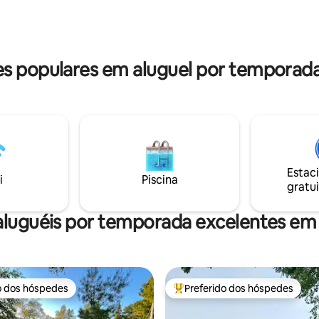
elaxe com amigos e
Os motores são desmontados 
s e crie memórias que duram a
remontados aqui. Os amigos s
família aqui. Venha fazer parte da história
do Griffin!
 populares em aluguel por temporad
Estac
i
Piscina
gratui
aluguéis por temporada excelentes em
o dos hóspedes
Preferido dos hóspedes
o dos hóspedes
Entre os melhores preferidos d