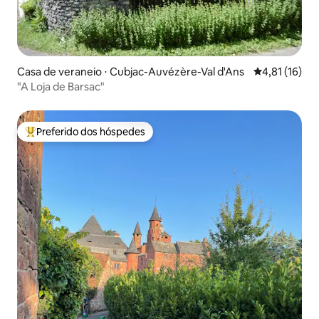
Casa de veraneio ⋅ Cubjac-Auvézère-Val d'Ans
4,81 de uma a
4,81 (16)
"A Loja de Barsac"
Preferido dos hóspedes
Entre os melhores preferidos dos hóspedes