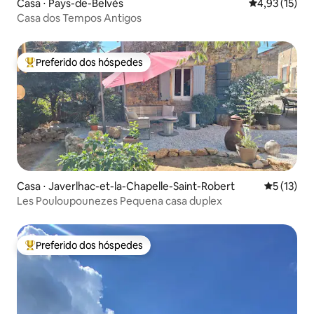
Casa ⋅ Pays-de-Belvès
4,93 de uma a
4,93 (15)
Casa dos Tempos Antigos
Preferido dos hóspedes
Entre os melhores preferidos dos hóspedes
Casa ⋅ Javerlhac-et-la-Chapelle-Saint-Robert
5 de uma a
5 (13)
Les Pouloupounezes Pequena casa duplex
Preferido dos hóspedes
Entre os melhores preferidos dos hóspedes