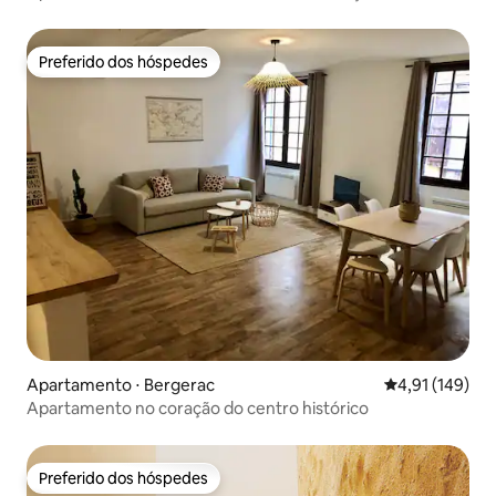
Bordeaux
Preferido dos hóspedes
Preferido dos hóspedes
Apartamento ⋅ Bergerac
4,91 de uma av
4,91 (149)
Apartamento no coração do centro histórico
Preferido dos hóspedes
Preferido dos hóspedes