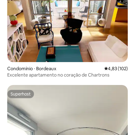
Condomínio ⋅ Bordeaux
4,83 de uma av
4,83 (102)
Excelente apartamento no coração de Chartrons
Superhost
Superhost