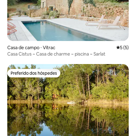
Casa de campo ⋅ Vitrac
5 de uma 
5 (5)
Casa Cistus ~ Casa de charme ~ piscina ~ Sarlat
Preferido dos hóspedes
Preferido dos hóspedes