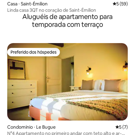
Casa ⋅ Saint-Émilion
5 de uma a
5 (59)
Linda casa 3QT no coração de Saint-Émilion
Aluguéis de apartamento para
temporada com terraço
Preferido dos hóspedes
Preferido dos hóspedes
Condomínio ⋅ Le Bugue
5 de uma 
5 (7)
N°4 Apartamento no primeiro andar com teto alto e ar-