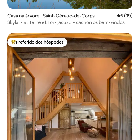
Casa na árvore ⋅ Saint-Géraud-de-Corps
5 de uma a
5 (39)
Skylark at Terre et Toi - jacuzzi - cachorros bem-vindos
Preferido dos hóspedes
Entre os melhores preferidos dos hóspedes