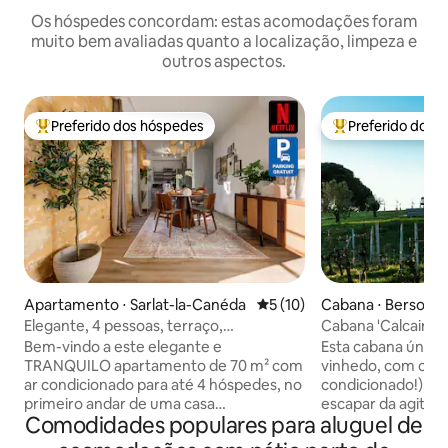
Os hóspedes concordam: estas acomodações foram
muito bem avaliadas quanto a localização, limpeza e
outros aspectos.
Preferido dos hóspedes
Preferido dos 
Entre os melhores preferidos dos hóspedes
Entre os melhore
Apartamento ⋅ Sarlat-la-Canéda
5 de uma avaliação média de
5 (10)
Cabana ⋅ Berson
Elegante, 4 pessoas, terraço,
Cabana 'Calcaire'
estacionamento, coração de Sarlat
condicionado
Bem-vindo a este elegante e
Esta cabana única
TRANQUILO apartamento de 70 m² com
vinhedo, com cozi
ar condicionado para até 4 hóspedes, no
condicionado!), é 
primeiro andar de uma casa
escapar da agitaçã
Comodidades populares para aluguel de
encantadora a poucos passos do centro
Relaxe e recarreg
histórico de Sarlat. Recentemente
refúgio privativo e