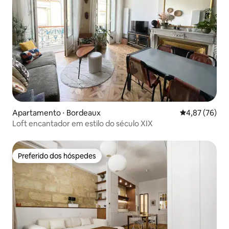
Apartamento ⋅ Bordeaux
4,87 de uma a
4,87 (76)
Loft encantador em estilo do século XIX
Preferido dos hóspedes
Preferido dos hóspedes