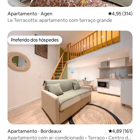
Apartamento ⋅ Agen
4,95 de uma av
4,95 (314)
Le Terracotta: apartamento com terraço grande
Preferido dos hóspedes
Preferido dos hóspedes
Apartamento ⋅ Bordeaux
4,89 de uma av
4,89 (161)
Apartamento com ar-condicionado • Terraço • Centro de