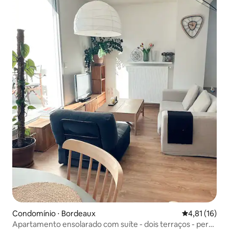
Condomínio ⋅ Bordeaux
4,81 de uma a
4,81 (16)
Apartamento ensolarado com suíte - dois terraços - perto