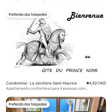
condicionado!
Preferido dos hóspedes
Preferido dos hóspedes
Condomínio ⋅ La Jonchère-Saint-Maurice
4,92 de uma av
4,92 (140)
Apartamento confortável para 4 pessoas com
estacionamento fechado
Preferido dos hóspedes
Preferido dos hóspedes