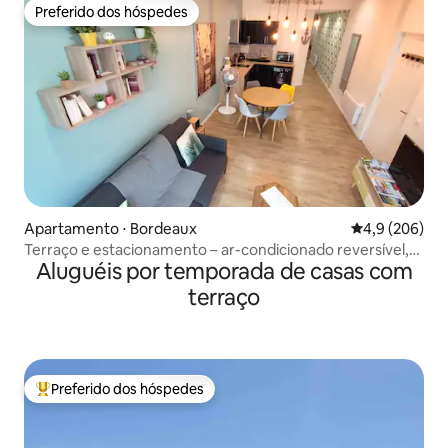
Preferido dos hóspedes
Preferido dos hóspedes
Apartamento ⋅ Bordeaux
4,9 de uma av
4,9 (206)
Terraço e estacionamento – ar-condicionado reversível,
Aluguéis por temporada de casas com
perto da estação de trem
terraço
Preferido dos hóspedes
Entre os melhores preferidos dos hóspedes