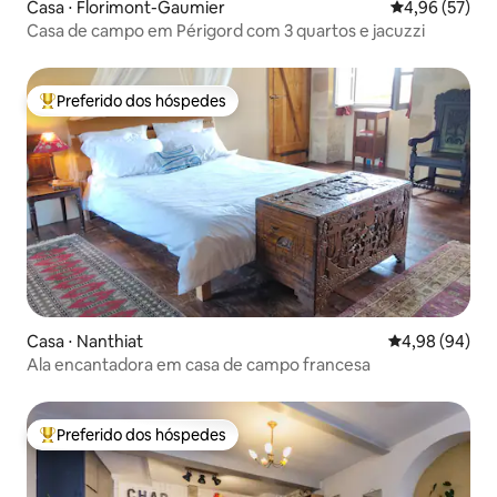
Casa ⋅ Florimont-Gaumier
4,96 de uma a
4,96 (57)
Casa de campo em Périgord com 3 quartos e jacuzzi
Preferido dos hóspedes
Entre os melhores preferidos dos hóspedes
Casa ⋅ Nanthiat
4,98 de uma av
4,98 (94)
Ala encantadora em casa de campo francesa
Preferido dos hóspedes
Entre os melhores preferidos dos hóspedes