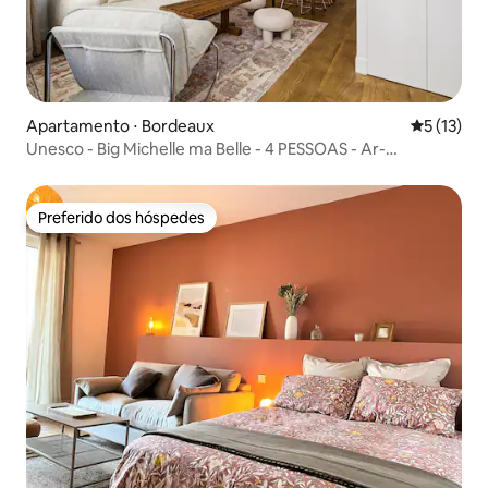
Apartamento ⋅ Bordeaux
5 de uma a
5 (13)
Unesco - Big Michelle ma Belle - 4 PESSOAS - Ar-
condicionado
Preferido dos hóspedes
Preferido dos hóspedes