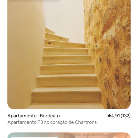
Apartamento ⋅ Bordeaux
4,91 de uma av
4,91 (132)
Apartamento T3 no coração de Chartrons