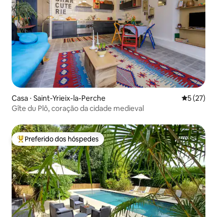
Casa ⋅ Saint-Yrieix-la-Perche
5 de uma a
5 (27)
Gîte du Plô, coração da cidade medieval
Preferido dos hóspedes
Entre os melhores preferidos dos hóspedes