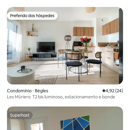
da margem do rio e do museu do vinho - acesso fácil à
adega
Preferido dos hóspedes
Preferido dos hóspedes
Condomínio ⋅ Bègles
4,92 de uma a
4,92 (24)
Les Mûriers: T2 bis luminoso, estacionamento e bonde
Superhost
Superhost