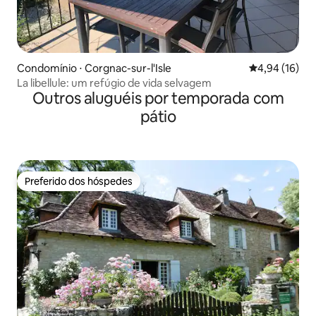
Condomínio ⋅ Corgnac-sur-l'Isle
4,94 de uma a
4,94 (16)
La libellule: um refúgio de vida selvagem
Outros aluguéis por temporada com
pátio
Preferido dos hóspedes
Preferido dos hóspedes