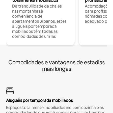
totalmente mobiliados
profissionais 
Da tranquilidade de chalés
Acomodações c
nas montanhas à
para profission
conveniência de
nômades com W
apartamentos urbanos, estes
adequado para 
aluguéis por temporada
mobiliados têm todas as
comodidades de um lar.
Comodidades e vantagens de estadias
mais longas
Aluguéis por temporada mobiliados
Espaços totalmente mobiliados incluem cozinha e as
comodidades de que você precisa para viver bem por