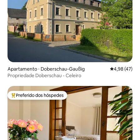
Apartamento ⋅ Doberschau-Gaußig
4,98 de uma a
4,98 (47)
Propriedade Doberschau - Celeiro
Preferido dos hóspedes
Entre os melhores preferidos dos hóspedes