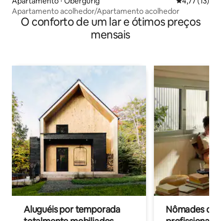
Apartamento ⋅ Obergurig
4,77 de uma a
4,77 (13)
Apartamento acolhedor/Apartamento acolhedor
O conforto de um lar e ótimos preços
mensais
Aluguéis por temporada
Nômades digit