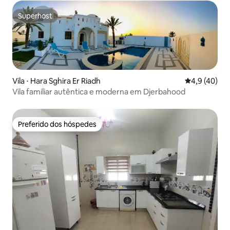
Superhost
Superhost
Vila ⋅ Hara Sghira Er Riadh
4,9 de uma a
4,9 (40)
Vila familiar autêntica e moderna em Djerbahood
Preferido dos hóspedes
Preferido dos hóspedes