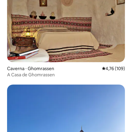
Caverna ⋅ Ghomrassen
4,76 de uma av
4,76 (109)
A Casa de Ghomrassen