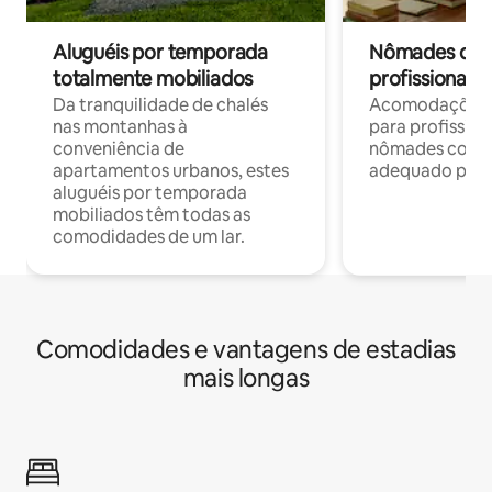
Aluguéis por temporada
Nômades digit
totalmente mobiliados
profissionais 
Da tranquilidade de chalés
Acomodações c
nas montanhas à
para profission
conveniência de
nômades com W
apartamentos urbanos, estes
adequado para 
aluguéis por temporada
mobiliados têm todas as
comodidades de um lar.
Comodidades e vantagens de estadias
mais longas