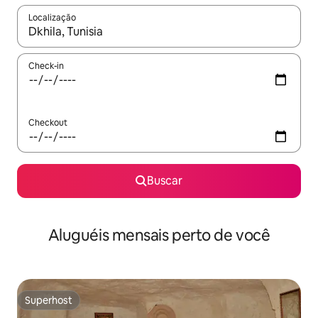
Localização
Quando os resultados estiverem disponíveis, explore-os usando
Check-in
Checkout
Buscar
Aluguéis mensais perto de você
Superhost
Superhost