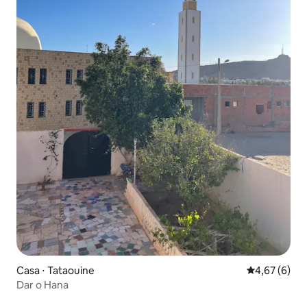
Casa ⋅ Tataouine
4,67 de uma 
4,67 (6)
Dar o Hana