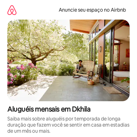
Pular
para
Anuncie seu espaço no Airbnb
o
conteúdo
Aluguéis mensais em Dkhila
Saiba mais sobre aluguéis por temporada de longa
duração que fazem você se sentir em casa em estadias
de um mês ou mais.