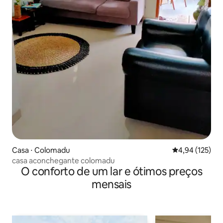
Casa ⋅ Colomadu
4,94 de uma av
4,94 (125)
casa aconchegante colomadu
O conforto de um lar e ótimos preços
mensais