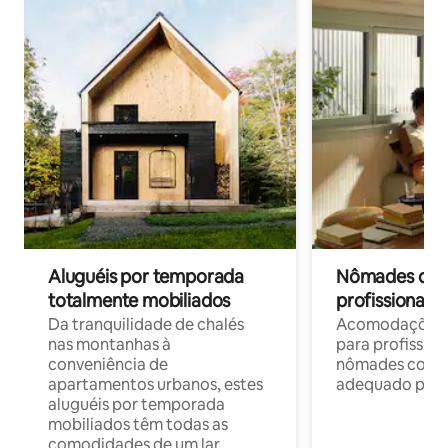
Aluguéis por temporada
Nômades digit
totalmente mobiliados
profissionais 
Da tranquilidade de chalés
Acomodações c
nas montanhas à
para profission
conveniência de
nômades com W
apartamentos urbanos, estes
adequado para 
aluguéis por temporada
mobiliados têm todas as
comodidades de um lar.