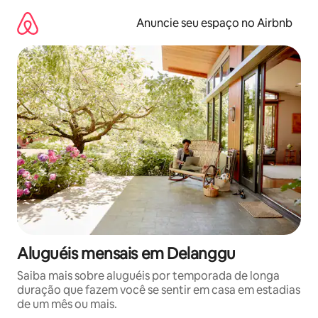
Pular
para
Anuncie seu espaço no Airbnb
o
conteúdo
Aluguéis mensais em Delanggu
Saiba mais sobre aluguéis por temporada de longa
duração que fazem você se sentir em casa em estadias
de um mês ou mais.