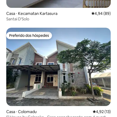
Casa ⋅ Kecamatan Kartasura
4,94 de uma av
4,94 (89)
Santai D'Solo
Preferido dos hóspedes
Preferido dos hóspedes
Casa ⋅ Colomadu
4,92 de uma a
4,92 (13)