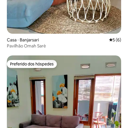
Casa ⋅ Banjarsari
5 de uma 
5 (6)
Pavilhão Omah Sarè
Preferido dos hóspedes
Preferido dos hóspedes