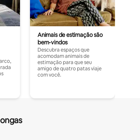
Animais de estimação são
bem-vindos
Descubra espaços que
acomodam animais de
arco,
estimação para que seu
orada
amigo de quatro patas viaje
os
com você.
longas