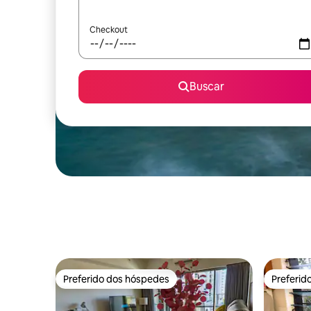
Checkout
Buscar
Preferido dos hóspedes
Preferid
Preferido dos hóspedes
Preferid