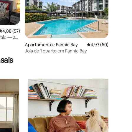
4,88 de uma avaliação média de 5, 57 avaliações
4,88 (57)
tilo — 2
Apartamento ⋅ Fannie Bay
4,97 de uma avaliação
4,97 (60)
ções
Joia de 1 quarto em Fannie Bay
sais