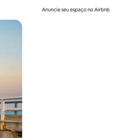
Anuncie seu espaço no Airbnb
 deslizando o dedo na tela.