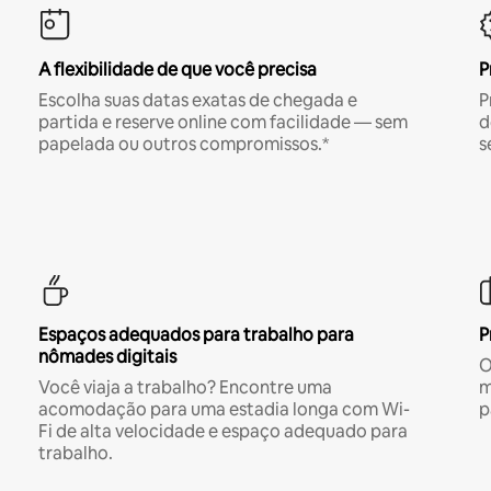
A flexibilidade de que você precisa
P
Escolha suas datas exatas de chegada e
P
partida e reserve online com facilidade — sem
d
papelada ou outros compromissos.*
s
Espaços adequados para trabalho para
P
nômades digitais
O
Você viaja a trabalho? Encontre uma
m
acomodação para uma estadia longa com Wi-
p
Fi de alta velocidade e espaço adequado para
trabalho.