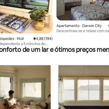
Apartamento ⋅ Darwin City
Descontraia-se e relaxe com es
média de 5, 89 avaliações
quartos e 2 banheiros
óspedes ⋅ Moil
4,88 de uma avaliação média de 5, 194 avalia
4,88 (194)
dependente a 5 minutos do
onforto de um lar e ótimos preços men
o