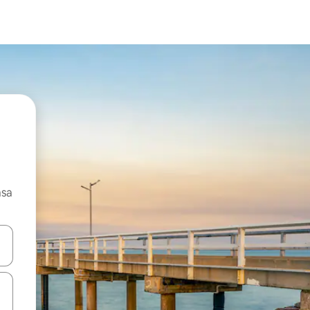
asa
ore-os usando as seta para cima e para baixo do teclado ou tocando e