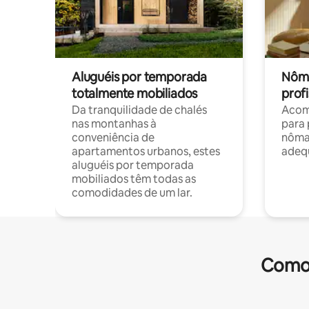
Aluguéis por temporada
Nôma
totalmente mobiliados
profi
Da tranquilidade de chalés
Acom
nas montanhas à
para 
conveniência de
nôma
apartamentos urbanos, estes
adequ
aluguéis por temporada
mobiliados têm todas as
comodidades de um lar.
Comod