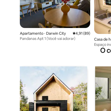
Apartamento ⋅ Darwin City
4,91 de uma avaliação 
4,91 (89)
Pandanas Apt 1 (Você vai adorar)
Casa de h
Espaço in
O c
aeroport