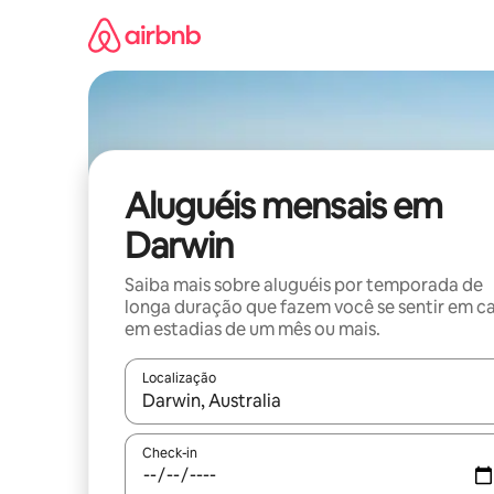
Pular
para
o
conteúdo
Aluguéis mensais em
Darwin
Saiba mais sobre aluguéis por temporada de
longa duração que fazem você se sentir em c
em estadias de um mês ou mais.
Localização
Quando os resultados estiverem disponíveis, expl
Check-in