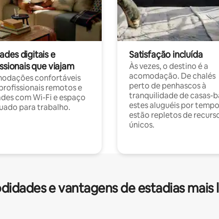
des digitais e
Satisfação incluída
ssionais que viajam
Às vezes, o destino é a
acomodação. De chalés
odações confortáveis
perto de penhascos à
profissionais remotos e
tranquilidade de casas-b
des com Wi-Fi e espaço
estes aluguéis por temp
ado para trabalho.
estão repletos de recurs
únicos.
idades e vantagens de estadias mais 