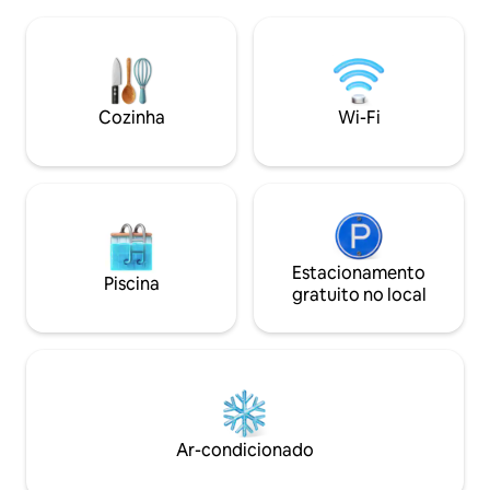
para uma praia de seixos de água azul
natureza serena,
clara. Cada quarto foi projetado para
relaxamento enqu
maximizar a vista para o mar e relaxar
quentes e borbul
com os sons rítmicos das ondas a poucos
tensão e rejuvene
metros abaixo. Um lugar ideal para
famílias com crianças ou fins de semana
Cozinha
Wi-Fi
românticos.
Estacionamento
Piscina
gratuito no local
Ar-condicionado