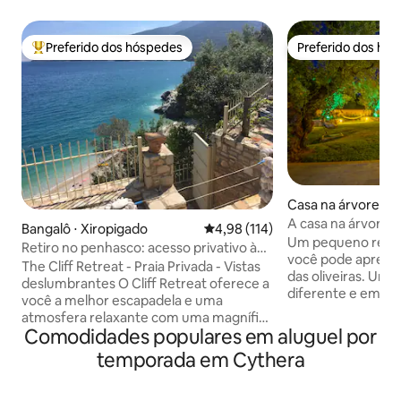
Preferido dos hóspedes
Preferido dos hó
Entre os melhores preferidos dos hóspedes
Preferido dos hó
Casa na árvore ⋅ Z
A casa na árvore 
Bangalô ⋅ Xiropigado
4,98 de uma avaliação média de 
4,98 (114)
Um pequeno refúg
Retiro no penhasco: acesso privativo à
você pode aprecia
praia e vista para o mar
The Cliff Retreat - Praia Privada - Vistas
das oliveiras. Um
deslumbrantes O Cliff Retreat oferece a
diferente e emoci
você a melhor escapadela e uma
hóspedes que gos
atmosfera relaxante com uma magnífica
sensação de made
Comodidades populares em aluguel por
vista de 180 graus do Golfo Argólico.
tonificada, tons t
Uma experiência completamente única,
temporada em Cythera
para reviver a al
caminhe por degraus esculpidos em
felicidade na jacuzz
pedra através de uma entrada privada
fôlego do nosso s