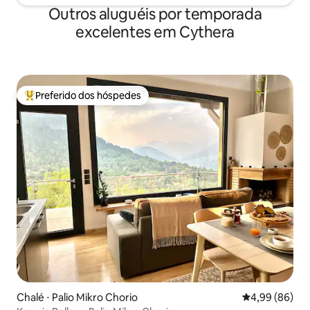
Outros aluguéis por temporada
excelentes em Cythera
Preferido dos hóspedes
Entre os melhores preferidos dos hóspedes
Chalé ⋅ Palio Mikro Chorio
4,99 de uma av
4,99 (86)