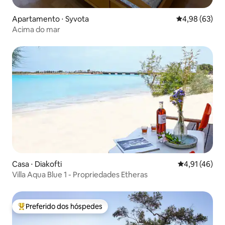
Apartamento ⋅ Syvota
4,98 de uma a
4,98 (63)
Acima do mar
Casa ⋅ Diakofti
4,91 de uma a
4,91 (46)
Villa Aqua Blue 1 - Propriedades Etheras
Preferido dos hóspedes
Entre os melhores preferidos dos hóspedes