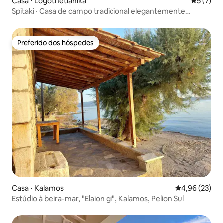
Casa ⋅ Logothetianika
5 de uma 
5 (7)
Spitaki · Casa de campo tradicional elegantemente
restaurada
Preferido dos hóspedes
Preferido dos hóspedes
Casa ⋅ Kalamos
4,96 de uma a
4,96 (23)
Estúdio à beira-mar, "Elaion gi", Kalamos, Pelion Sul