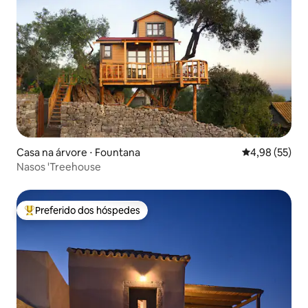
Casa na árvore ⋅ Fountana
4,98 de uma a
4,98 (55)
Nasos 'Treehouse
Preferido dos hóspedes
Entre os melhores preferidos dos hóspedes