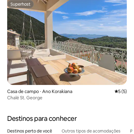
Superhost
Superhost
Casa de campo ⋅ Ano Korakiana
5 de uma 
5 (5)
Chalé St. George
Destinos para conhecer
Destinos perto de você
Outros tipos de acomodações
Pr