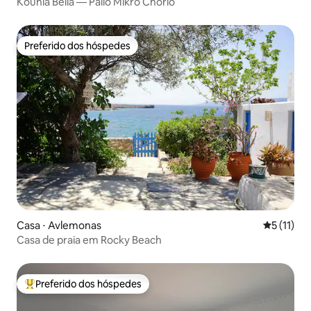
Kounia Bella — Palio Mikro Chorio
Preferido dos hóspedes
Preferido dos hóspedes
Casa ⋅ Avlemonas
5 de uma a
5 (11)
Casa de praia em Rocky Beach
Preferido dos hóspedes
Entre os melhores preferidos dos hóspedes