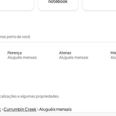
notebook
inos perto de você
Florença
Atenas
Mi
Aluguéis mensais
Aluguéis mensais
Alu
calizações e algumas propriedades.
t
Currumbin Creek
Aluguéis mensais