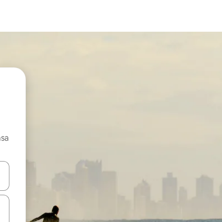
asa
ore-os usando as seta para cima e para baixo do teclado ou tocando e