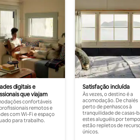
des digitais e
Satisfação incluída
ssionais que viajam
Às vezes, o destino é a
acomodação. De chalés
odações confortáveis
perto de penhascos à
profissionais remotos e
tranquilidade de casas-b
des com Wi-Fi e espaço
estes aluguéis por temp
ado para trabalho.
estão repletos de recurs
únicos.