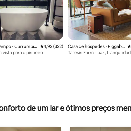
campo ⋅ Currumbin
4,92 de uma avaliação média de 5, 322 avalia
4,92 (322)
Casa de hóspedes ⋅ Piggabe
4
en
 vista para o pinheiro
Taliesin Farm - paz, tranquilidad
para sempre!
média de 5, 96 avaliações
onforto de um lar e ótimos preços men