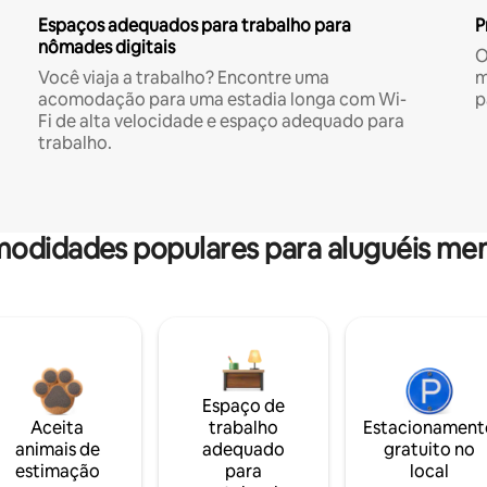
Espaços adequados para trabalho para
P
nômades digitais
O
Você viaja a trabalho? Encontre uma
m
acomodação para uma estadia longa com Wi-
p
Fi de alta velocidade e espaço adequado para
trabalho.
odidades populares para aluguéis men
Espaço de
Aceita
trabalho
Estacionament
animais de
adequado
gratuito no
estimação
para
local