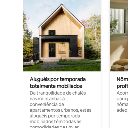
Aluguéis por temporada
Nôma
totalmente mobiliados
profi
Da tranquilidade de chalés
Acom
nas montanhas à
para 
conveniência de
nôma
apartamentos urbanos, estes
adequ
aluguéis por temporada
mobiliados têm todas as
comodidades de um lar.