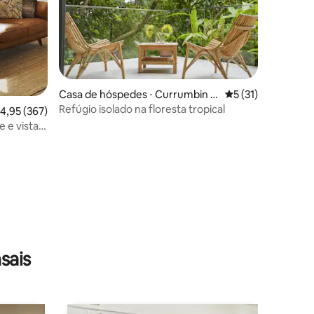
Casa de hóspedes ⋅ Currumbin V
5 de uma avaliação
5 (31)
alley
Refúgio isolado na floresta tropical
ções
,95 de uma avaliação média de 5, 367 avaliações
4,95 (367)
e e vistas
sais