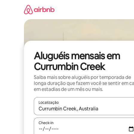
Pular
para
o
conteúdo
Aluguéis mensais em
Currumbin Creek
Saiba mais sobre aluguéis por temporada de
longa duração que fazem você se sentir em c
em estadias de um mês ou mais.
Localização
Quando os resultados estiverem disponíveis, expl
Check-in