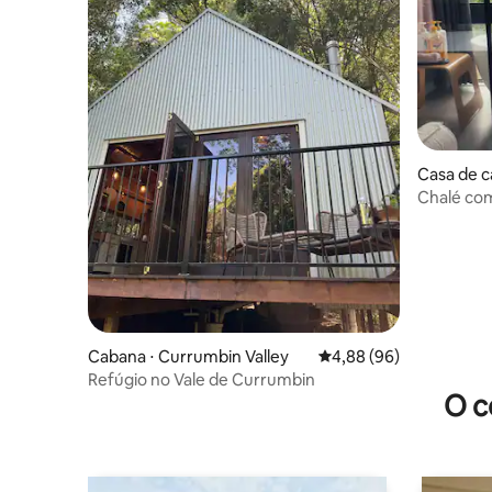
Casa de 
Valley
Chalé com
Cabana ⋅ Currumbin Valley
4,88 de uma avaliação 
4,88 (96)
Refúgio no Vale de Currumbin
O c