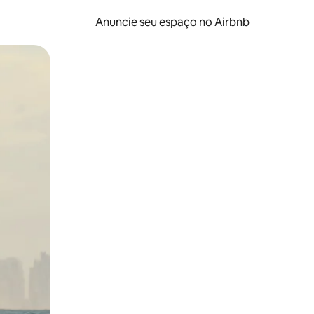
Anuncie seu espaço no Airbnb
 deslizando o dedo na tela.