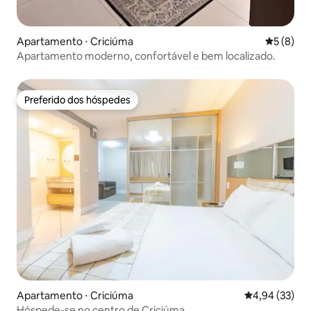
Apartamento ⋅ Criciúma
5 de uma 
5 (8)
Apartamento moderno, confortável e bem localizado.
Preferido dos hóspedes
Preferido dos hóspedes
Apartamento ⋅ Criciúma
4,94 de uma a
4,94 (33)
Hóspede-se no centro de Criciúma