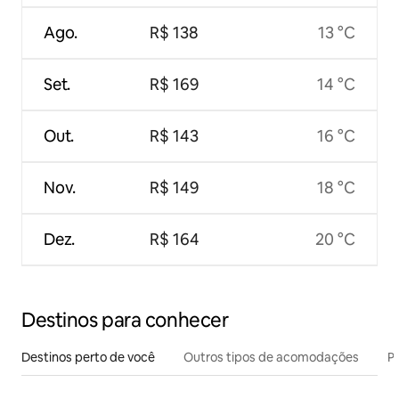
Ago.
R$ 138
13 °C
Set.
R$ 169
14 °C
Out.
R$ 143
16 °C
Nov.
R$ 149
18 °C
Dez.
R$ 164
20 °C
Destinos para conhecer
Destinos perto de você
Outros tipos de acomodações
Pr