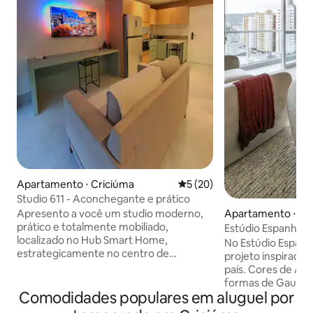
Apartamento ⋅ Criciúma
5 de uma avaliação média de
5 (20)
Studio 611 - Aconchegante e prático
Apresento a você um studio moderno,
Apartamento ⋅ Cr
prático e totalmente mobiliado,
Estúdio Espanha | v
localizado no Hub Smart Home,
No Estúdio Espan
estrategicamente no centro de
projeto inspirado n
Criciúma. SOBRE O STUDIO O studio é
país. Cores de Al
todo mobiliado, equipado e fica a poucos
formas de Gaudí. 
metros de supermercados, farmácias,
Comodidades populares em aluguel por
arquiteto que, em
lojas, hospitais e restaurantes. Trazendo
deixaram uma mar