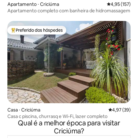
Apartamento ⋅ Criciúma
4,95 de uma av
4,95 (157)
Apartamento completo com banheira de hidromassagem
Preferido dos hóspedes
Entre os melhores preferidos dos hóspedes
Casa ⋅ Criciúma
4,97 de uma a
4,97 (39)
Casa c piscina, churrasq e Wi-Fi, lazer completo
Qual é a melhor época para visitar
Criciúma?