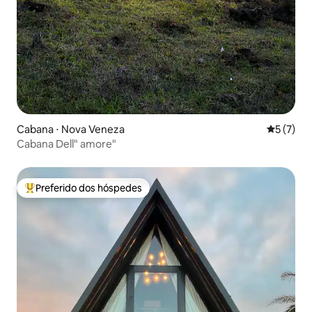
Cabana ⋅ Nova Veneza
5 de uma 
5 (7)
Cabana Dell" amore"
Preferido dos hóspedes
Entre os melhores preferidos dos hóspedes