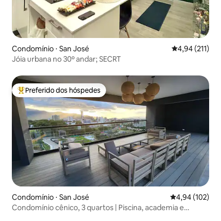
Condomínio ⋅ San José
4,94 de uma av
4,94 (211)
Jóia urbana no 30º andar; SECRT
Preferido dos hóspedes
Entre os melhores preferidos dos hóspedes
Condomínio ⋅ San José
4,94 de uma av
4,94 (102)
Condomínio cênico, 3 quartos | Piscina, academia e
segurança 24h