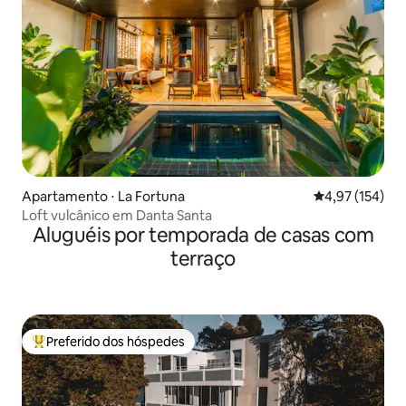
Apartamento ⋅ La Fortuna
4,97 de uma av
4,97 (154)
Loft vulcânico em Danta Santa
Aluguéis por temporada de casas com
terraço
Preferido dos hóspedes
Entre os melhores preferidos dos hóspedes