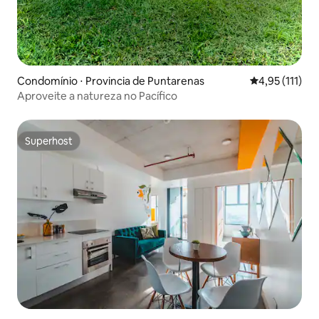
Condomínio ⋅ Provincia de Puntarenas
4,95 de uma av
4,95 (111)
Aproveite a natureza no Pacífico
Superhost
Superhost