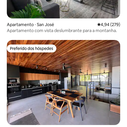
Apartamento ⋅ San José
4,94 de uma ava
4,94 (279)
Apartamento com vista deslumbrante para a montanha.
Preferido dos hóspedes
Preferido dos hóspedes