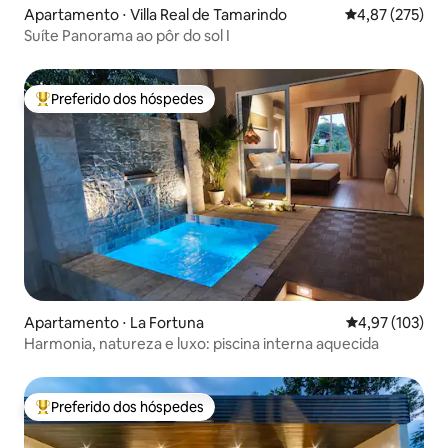
Apartamento ⋅ Villa Real de Tamarindo
4,87 de uma av
4,87 (275)
Suíte Panorama ao pôr do sol I
Preferido dos hóspedes
Entre os melhores preferidos dos hóspedes
Apartamento ⋅ La Fortuna
4,97 de uma av
4,97 (103)
Harmonia, natureza e luxo: piscina interna aquecida
Preferido dos hóspedes
Entre os melhores preferidos dos hóspedes