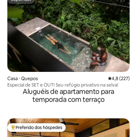
Superhost
Casa ⋅ Quepos
4,8 de uma av
4,8 (227)
Especial de SET e OUT! Seu refúgio privativo na selva!
Aluguéis de apartamento para
temporada com terraço
Preferido dos hóspedes
Entre os melhores preferidos dos hóspedes