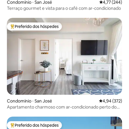
Condomínio ⋅ San José
4,77 de uma av
4,77 (244)
Terraço gourmet e vista para o café com ar-condicionado
Preferido dos hóspedes
Entre os melhores preferidos dos hóspedes
Condomínio ⋅ San José
4,94 de uma av
4,94 (372)
Apartamento charmoso com ar-condicionado perto do
aeroporto internacional
Preferido dos hóspedes
Entre os melhores preferidos dos hóspedes