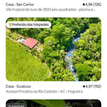
Casa ⋅ San Carlos
4,96 de uma av
4,96 (126)
Vila tropical de luxo de 3500 pés quadrados - piscina e
jacuzzi
Preferido dos hóspedes
Entre os melhores preferidos dos hóspedes
Casa ⋅ Guatuso
4,97 de uma av
4,97 (150)
Acesso Privativo ao Rio Celeste • AC • Fogueira
Superhost