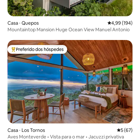
Casa ⋅ Quepos
4,99 de uma av
4,99 (194)
Mountaintop Mansion Huge Ocean View Manuel Antonio
Preferido dos hóspedes
Entre os melhores preferidos dos hóspedes
Casa ⋅ Los Tornos
5 de uma a
5 (67)
Aves Monteverde • Vista para o mar • Jacuzzi privativa