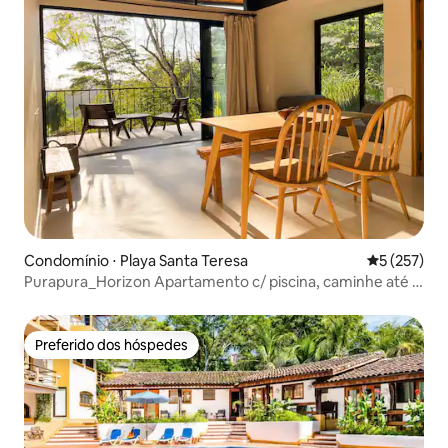
Condomínio ⋅ Playa Santa Teresa
5 de uma av
5 (257)
Purapura_Horizon Apartamento c/ piscina, caminhe até a
praia!
Preferido dos hóspedes
Preferido dos hóspedes