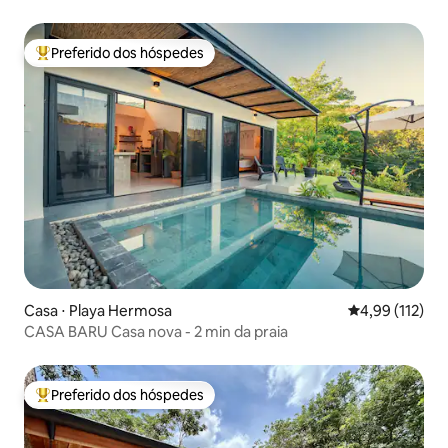
Preferido dos hóspedes
Entre os melhores preferidos dos hóspedes
Casa ⋅ Playa Hermosa
4,99 de uma av
4,99 (112)
CASA BARU Casa nova - 2 min da praia
Preferido dos hóspedes
Entre os melhores preferidos dos hóspedes