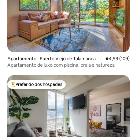
Apartamento ⋅ Puerto Viejo de Talamanca
4,99 de uma av
4,99 (109)
Apartamento de luxo com piscina, praia e natureza
Preferido dos hóspedes
Entre os melhores preferidos dos hóspedes