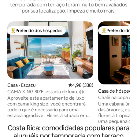
temporada com terraço foram muito bem avaliados
por sua localização, limpeza e muito mais.
Preferido dos hóspedes
Preferido dos 
Entre os melhores preferidos dos hóspedes
Entre os melhore
Casa ⋅ Escazu
4,98 de uma avaliação média de 
4,98 (338)
Casa de hóspedes 
CAMA KING SIZE, estadia de luxo, @
HillView, áreas verdes, A/C
Chalé na copa das 
Aproveite este apartamento de luxo
privativa, piscina e
com cama king size, você encontrará
Uma cabana única
tudo o que é necessário para uma
das árvores, esco
estadia agradável. Ele está situado em
floresta tropical p
uma localização privilegiada, mas você
uma pequena cidad
Costa Rica: comodidades populares para
se sentirá longe da cidade. Perto de
Rica rural, com La 
shoppings, restaurantes, passeios, etc.
e Sarapiquí ao seu alcance
aluguéis por temporada com terraço