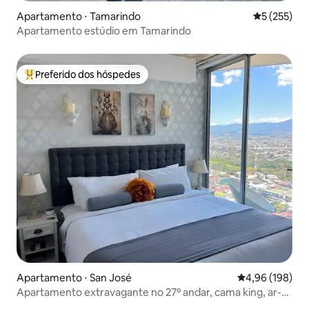
Apartamento ⋅ Tamarindo
5 de uma av
5 (255)
Apartamento estúdio em Tamarindo
Preferido dos hóspedes
Entre os melhores preferidos dos hóspedes
Apartamento ⋅ San José
4,96 de uma av
4,96 (198)
Apartamento extravagante no 27º andar, cama king, ar-
condicionado, estacionamento