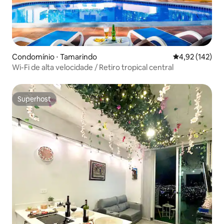
Condomínio ⋅ Tamarindo
4,92 de uma av
4,92 (142)
Wi-Fi de alta velocidade / Retiro tropical central
Superhost
Superhost