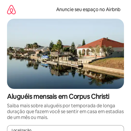
Pular
para
Anuncie seu espaço no Airbnb
o
conteúdo
Aluguéis mensais em Corpus Christi
Saiba mais sobre aluguéis por temporada de longa
duração que fazem você se sentir em casa em estadias
de um mês ou mais.
Localização