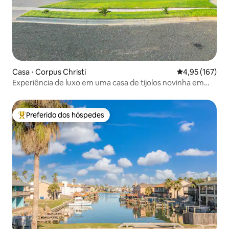
Casa ⋅ Corpus Christi
4,95 de uma av
4,95 (167)
Experiência de luxo em uma casa de tijolos novinha em
folha
Preferido dos hóspedes
Entre os melhores preferidos dos hóspedes