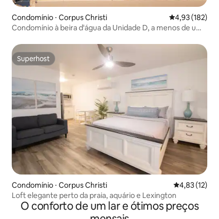
Condomínio ⋅ Corpus Christi
4,93 de uma av
4,93 (182)
Condomínio à beira d'água da Unidade D, a menos de uma
milha da praia!
Superhost
Superhost
Condomínio ⋅ Corpus Christi
4,83 de uma a
4,83 (12)
Loft elegante perto da praia, aquário e Lexington
O conforto de um lar e ótimos preços
mensais