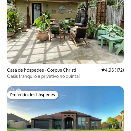
Casa de hóspedes ⋅ Corpus Christi
4,95 de uma av
4,95 (172)
Oásis tranquilo e privativo no quintal
Preferido dos hóspedes
Preferido dos hóspedes