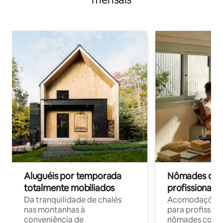
Aluguéis por temporada
Nômades digit
totalmente mobiliados
profissionais 
Da tranquilidade de chalés
Acomodações c
nas montanhas à
para profission
conveniência de
nômades com W