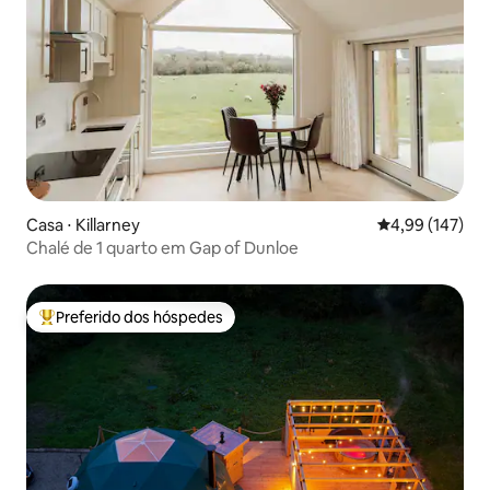
Casa ⋅ Killarney
4,99 de uma av
4,99 (147)
Chalé de 1 quarto em Gap of Dunloe
Preferido dos hóspedes
Entre os melhores preferidos dos hóspedes