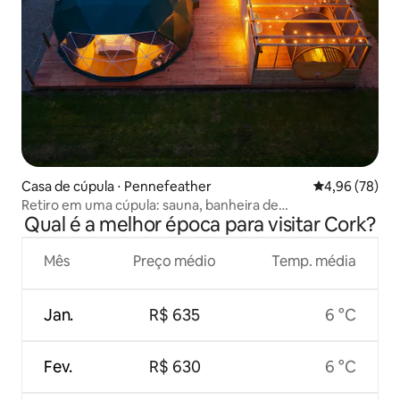
Casa de cúpula ⋅ Pennefeather
4,96 de uma a
4,96 (78)
Retiro em uma cúpula: sauna, banheira de
Qual é a melhor época para visitar Cork?
hidromassagem e piscina
Mês
Preço médio
Temp. média
Jan.
R$ 635
6 °C
Fev.
R$ 630
6 °C