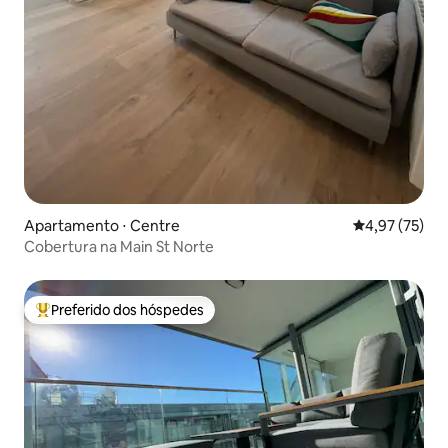
Apartamento ⋅ Centre
4,97 de uma a
4,97 (75)
Cobertura na Main St Norte
Preferido dos hóspedes
Entre os melhores preferidos dos hóspedes