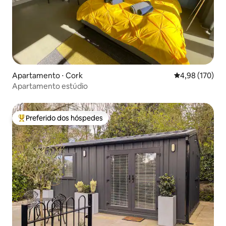
Apartamento ⋅ Cork
4,98 de uma av
4,98 (170)
Apartamento estúdio
Preferido dos hóspedes
Entre os melhores preferidos dos hóspedes