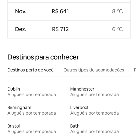
Nov.
R$ 641
8 °C
Dez.
R$ 712
6 °C
Destinos para conhecer
Destinos perto de você
Outros tipos de acomodações
Pr
Dublin
Manchester
Aluguéis por temporada
Aluguéis por temporada
Birmingham
Liverpool
Aluguéis por temporada
Aluguéis por temporada
Bristol
Bath
Aluguéis por temporada
Aluguéis por temporada