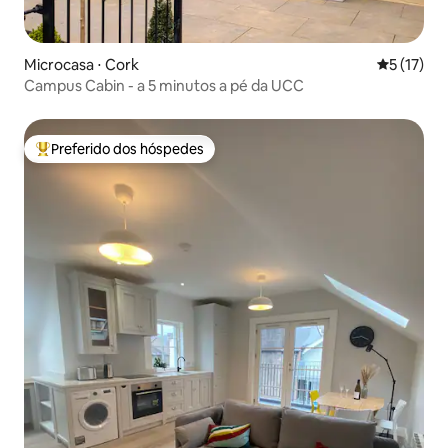
Microcasa ⋅ Cork
5 de uma a
5 (17)
Campus Cabin - a 5 minutos a pé da UCC
Preferido dos hóspedes
Entre os melhores preferidos dos hóspedes