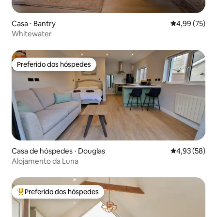
Casa ⋅ Bantry
4,99 de uma a
4,99 (75)
Whitewater
Preferido dos hóspedes
Preferido dos hóspedes
Casa de hóspedes ⋅ Douglas
4,93 de uma a
4,93 (58)
Alojamento da Luna
Preferido dos hóspedes
Entre os melhores preferidos dos hóspedes