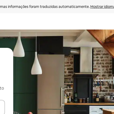
mas informações foram traduzidas automaticamente. 
Mostrar idioma
ito
ore-os usando as seta para cima e para baixo do teclado ou tocando e