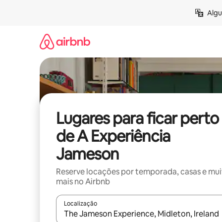
Pular
Algu
para
o
conteúdo
Lugares para ficar perto
de A Experiência
Jameson
Reserve locações por temporada, casas e mu
mais no Airbnb
Localização
Quando os resultados estiverem disponíveis, expl