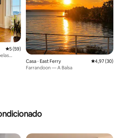
5 de uma avaliação média de 5, 59 avaliações
5 (59)
elas
Casa ⋅ East Ferry
4,97 de uma avaliação
4,97 (30)
Farrandoon — A Balsa
ções
ondicionado