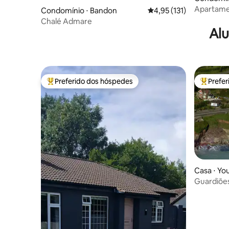
Apartame
Condomínio ⋅ Bandon
4,95 de uma avaliação m
4,95 (131)
centro da
Chalé Admare
Alu
Preferido dos hóspedes
Prefe
Entre os melhores preferidos dos hóspedes
Entre os
Casa ⋅ Yo
Guardiões 
ano