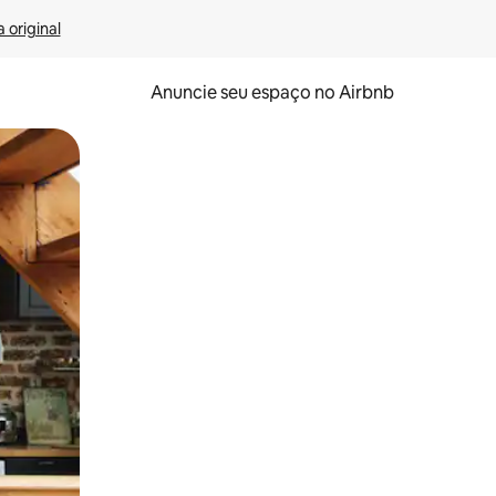
 original
Anuncie seu espaço no Airbnb
 deslizando o dedo na tela.