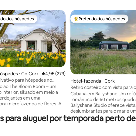
rido dos hóspedes
Preferido dos hóspedes
 melhores preferidos dos hóspedes
Entre os melhores preferidos d
ia de 5, 1.886 avaliações
hóspedes ⋅ Co.Cork
4,95 de uma avaliação média de 5, 273 avalia
4,95 (273)
rivativo para hóspedes no
Hotel-fazenda ⋅ Cork
e Blarney
o ao The Bloom Room – um
Retiro costeiro com vista para 
o interior, situado em meio a
Cabana em Ballyshane Um refú
erdejantes em uma
romântico de 60 metros quadr
ra microfazenda de flores. A
Ballyshane Studio oferece vista
 minutos da cidade de Cork e a
deslumbrantes para o mar e u
 do Castelo de Blarney, este
 para aluguel por temporada perto de
atmosfera de luxo descontraíd
luxo tranquilo oferece vistas
Projetado com elementos supe
ares do pôr do sol e a promessa
como painéis Birch Marine e a
o profundo e imperturbável
exóticos selecionados, o espa