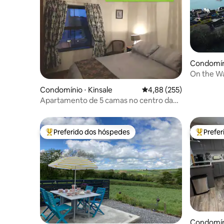
Condomíni
On the W
Condomínio ⋅ Kinsale
4,88 de uma avaliação m
4,88 (255)
Apartamento de 5 camas no centro da
cidade acomoda 9 pessoas.
Preferido dos hóspedes
Prefe
Entre os melhores preferidos dos hóspedes
Entre os
Condomíni