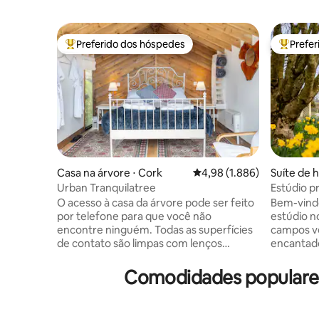
Preferido dos hóspedes
Prefe
Entre os melhores preferidos dos hóspedes
Entre os
Casa na árvore ⋅ Cork
4,98 de uma avaliação méd
4,98 (1.886)
Suíte de 
Urban Tranquilatree
Estúdio p
interior d
O acesso à casa da árvore pode ser feito
Bem-vind
por telefone para que você não
estúdio n
encontre ninguém. Todas as superfícies
campos v
de contato são limpas com lenços
encantado
umedecidos Dettol e a roupa de cama é
apenas 15
lavada a 60 graus. Esta é uma casa na
5 minutos
Comodidades populares
árvore real, totalmente isolada, a 6
retiro de 
metros do solo. Ela está voltada para o sul
espetacul
com vista para a cidade. Está situada no
de um son