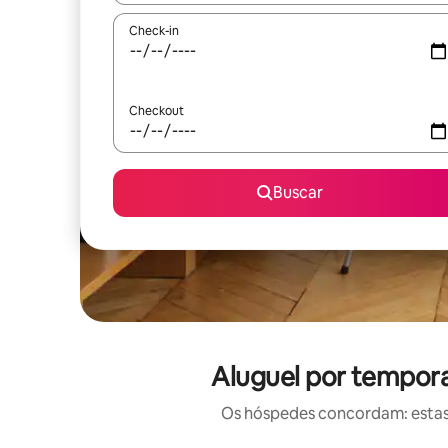
Check-in
Checkout
Buscar
Aluguel por tempora
Os hóspedes concordam: estas