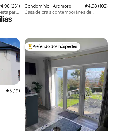
,98 de uma avaliação média de 5, 251 avaliações
4,98 (251)
Condomínio ⋅ Ardmore
4,98 de uma avaliação 
4,98 (102)
vista para
Casa de praia contemporânea de
lias
Ardmore
Preferido dos hóspedes
os hóspedes
Entre os melhores preferidos dos hóspedes
5 de uma avaliação média de 5, 19 avaliações
5 (19)
ções