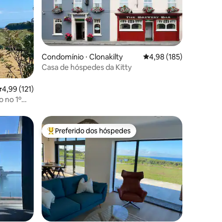
Condomínio ⋅ Clonakilty
4,98 de uma avaliação 
4,98 (185)
ções
Casa de hóspedes da Kitty
,99 de uma avaliação média de 5, 121 avaliações
4,99 (121)
 no 1º
Preferido dos hóspedes
os hóspedes
Entre os melhores preferidos dos hóspedes
ções