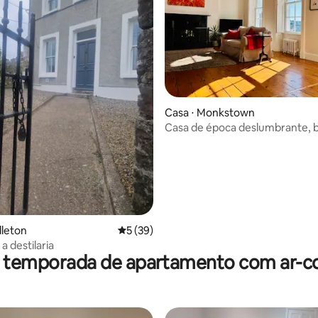
média de 5, 57 avaliações
Casa ⋅ Monkstown
Casa de época deslumbrante, b
vistas para o mar.
dleton
5 de uma avaliação média de 5, 39 avalia
5 (39)
 a destilaria
r temporada de apartamento com ar-c