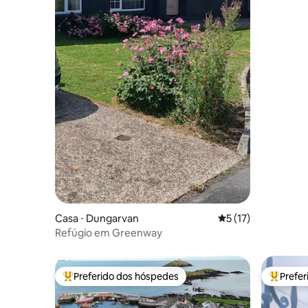
Casa ⋅ Dungarvan
5 de uma avaliação 
5 (17)
Refúgio em Greenway
Preferido dos hóspedes
Prefe
Entre os melhores preferidos dos hóspedes
Entre os