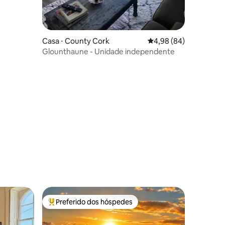
Casa ⋅ County Cork
4,98 de uma avaliação 
4,98 (84)
Glounthaune - Unidade independente
Preferido dos hóspedes
os hóspedes
Entre os melhores preferidos dos hóspedes