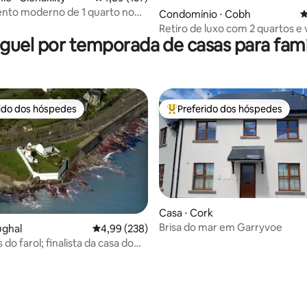
nto moderno de 1 quarto no
édia de 5, 131 avaliações
Condomínio ⋅ Cobh
4
 cidade
Retiro de luxo com 2 quartos e 
guel por temporada de casas para famí
o porto no coração de Cobh
rido dos hóspedes
Preferido dos hóspedes
 melhores preferidos dos hóspedes
Entre os melhores preferidos d
Casa ⋅ Cork
Brisa do mar em Garryvoe
ughal
4,99 de uma avaliação média de 5, 238 avalia
4,99 (238)
do farol; finalista da casa do