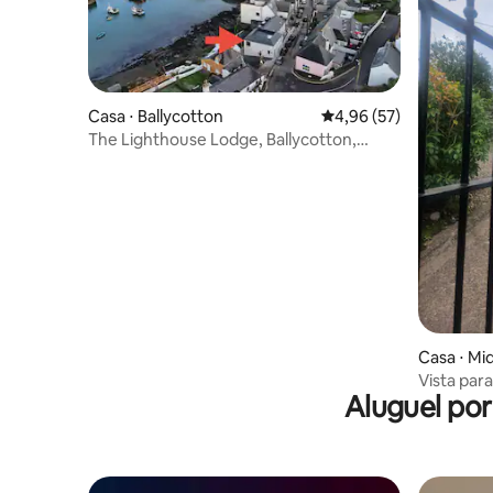
Casa ⋅ Ballycotton
4,96 de uma avaliação 
4,96 (57)
The Lighthouse Lodge, Ballycotton,
Irlanda
Casa ⋅ Mi
Vista para
Aluguel po