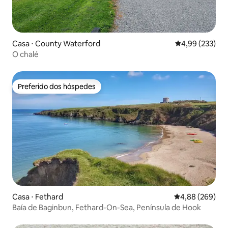
Casa ⋅ County Waterford
4,99 de uma av
4,99 (233)
O chalé
Preferido dos hóspedes
Preferido dos hóspedes
Casa ⋅ Fethard
4,88 de uma ava
4,88 (269)
Baía de Baginbun, Fethard-On-Sea, Península de Hook