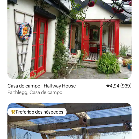
Casa de campo ⋅ Halfway House
4,94 de uma ava
4,94 (939)
Faithlegg, Casa de campo
Preferido dos hóspedes
Entre os melhores preferidos dos hóspedes