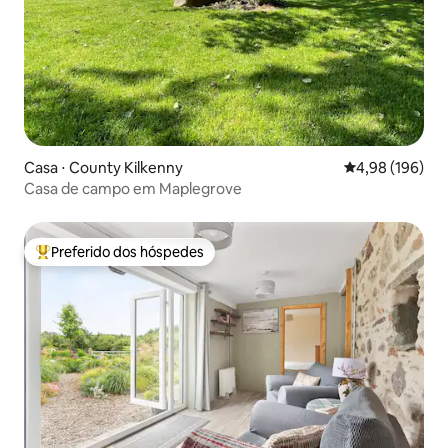
Casa ⋅ County Kilkenny
4,98 de uma av
4,98 (196)
Casa de campo em Maplegrove
Preferido dos hóspedes
Entre os melhores preferidos dos hóspedes