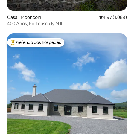
Casa ⋅ Mooncoin
4,97 de uma aval
4,97 (1.089)
400 Anos, Portnascully Mill
Preferido dos hóspedes
Entre os melhores preferidos dos hóspedes