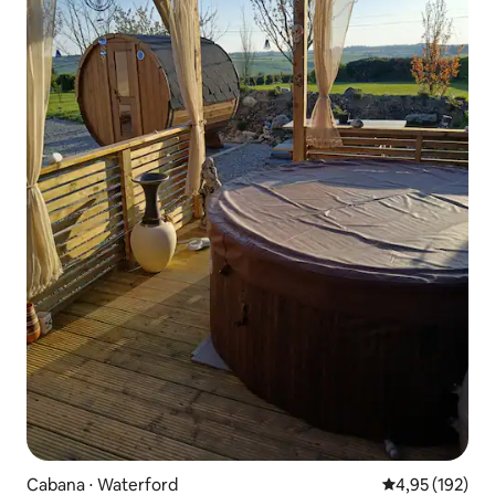
Cabana ⋅ Waterford
4,95 de uma av
4,95 (192)