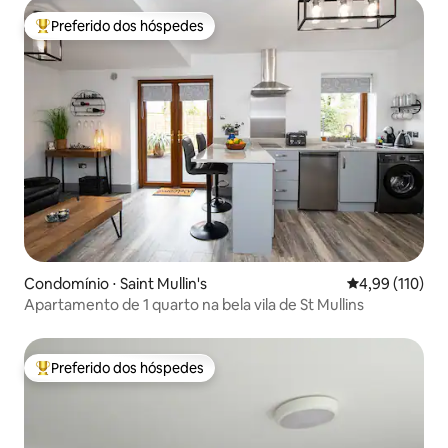
Preferido dos hóspedes
Entre os melhores preferidos dos hóspedes
Condomínio ⋅ Saint Mullin's
4,99 de uma av
4,99 (110)
Apartamento de 1 quarto na bela vila de St Mullins
Preferido dos hóspedes
Entre os melhores preferidos dos hóspedes