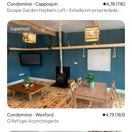
Condomínio ⋅ Cappoquin
4,78 de uma av
4,78 (116)
Escape Garden Haybarn Loft • Estadia em propriedade
georgiana
Superhost
Superhost
Condomínio ⋅ Wexford
4,79 de uma av
4,79 (163)
O Refúgio Aconchegante