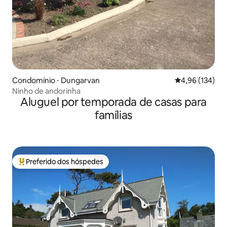
Condomínio ⋅ Dungarvan
4,96 de uma av
4,96 (134)
Ninho de andorinha
Aluguel por temporada de casas para
famílias
Preferido dos hóspedes
Entre os melhores preferidos dos hóspedes