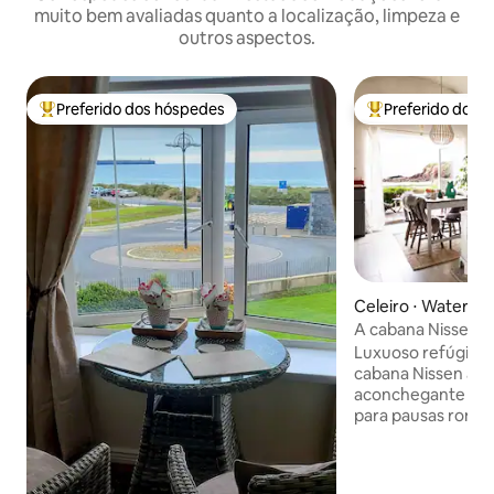
muito bem avaliadas quanto a localização, limpeza e
outros aspectos.
Preferido dos hóspedes
Preferido dos 
Entre os melhores preferidos dos hóspedes
Entre os melhore
Celeiro ⋅ Waterfo
A cabana Nissen, 
praia único e eleg
Luxuoso refúgio à
cabana Nissen à b
aconchegante com 
para pausas românt
Apresentado na ca
Homes Interiors & 
Period Living, o N