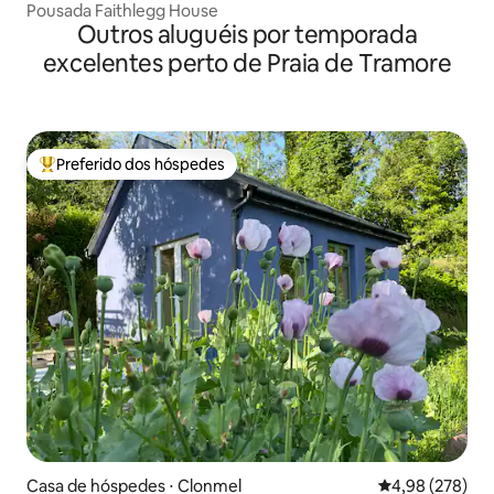
Pousada Faithlegg House
Outros aluguéis por temporada
excelentes perto de Praia de Tramore
Preferido dos hóspedes
Entre os melhores preferidos dos hóspedes
Casa de hóspedes ⋅ Clonmel
4,98 de uma ava
4,98 (278)