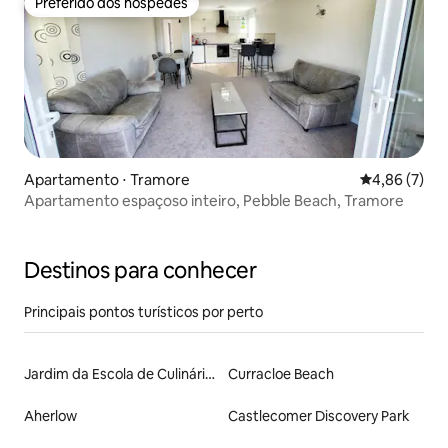
Preferido dos hóspedes
Preferido dos hóspedes
Apartamento ⋅ Tramore
4,86 de uma 
4,86 (7)
Apartamento espaçoso inteiro, Pebble Beach, Tramore
Destinos para conhecer
Principais pontos turísticos por perto
Jardim da Escola de Culinária Ballymaloe
Curracloe Beach
Aherlow
Castlecomer Discovery Park