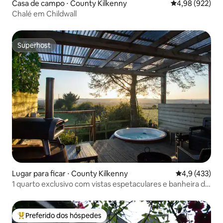
Casa de campo ⋅ County Kilkenny
4,98 de uma ava
4,98 (922)
Chalé em Childwall
Superhost
Superhost
Lugar para ficar ⋅ County Kilkenny
4,9 de uma av
4,9 (433)
1 quarto exclusivo com vistas espetaculares e banheira de
hidromassagem
Preferido dos hóspedes
Entre os melhores preferidos dos hóspedes