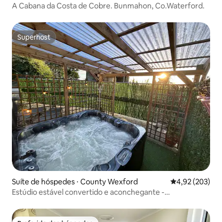
A Cabana da Costa de Cobre. Bunmahon, Co.Waterford.
Superhost
Superhost
Suíte de hóspedes ⋅ County Wexford
4,92 de uma av
4,92 (203)
Estúdio estável convertido e aconchegante -
Banheira/lareira