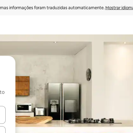
mas informações foram traduzidas automaticamente. 
Mostrar idioma
ito
ore-os usando as seta para cima e para baixo do teclado ou tocando e