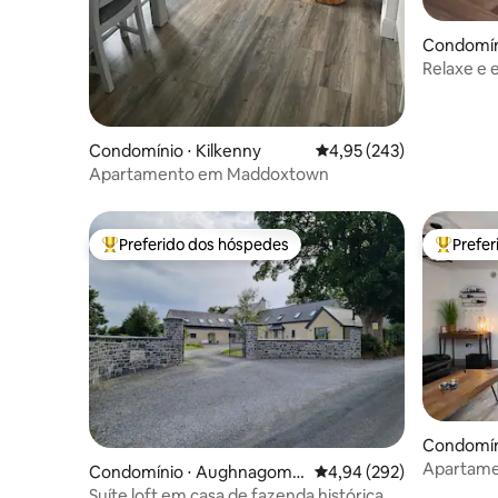
Condomín
Relaxe e 
Condomínio ⋅ Kilkenny
4,95 de uma avaliação m
4,95 (243)
Apartamento em Maddoxtown
Preferido dos hóspedes
Prefe
Entre os melhores preferidos dos hóspedes
Entre os
Condomínio
Apartamen
Condomínio ⋅ Aughnagoma
4,94 de uma avaliação m
4,94 (292)
St Mullins
un
Suíte loft em casa de fazenda histórica