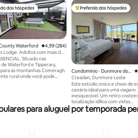
rido dos hóspedes
Preferido dos hóspedes
 melhores preferidos dos hóspedes
Entre os melhores preferidos d
 County Waterford
4,99 de uma avaliação média de 5, 284 avalia
4,99 (284)
s Lodge. Adultos com mais de
.
SENCIAL. Situado nas
édia de 5, 404 avaliações
s de Waterford e Tipperary,
a para as montanhas Comeragh.
Condomínio ⋅ Dunmore do L
4
nte rural onde você pode
este
Creadan, Dunmore Leste
 de pura paz e sossego.
Este estúdio único e cheio de es
de hidromassagem privativa
cenário ideal para uma viagem
ssoas com sistema de som.
inesquecível. Um retiro costei
fogão elétrico de 2 bocas,
localização idílica com vistas
sanduicheira, air fryer dupla,
lares para aluguel por temporada per
deslumbrantes para o Estuário
a, micro-ondas, chá/café,
Waterford sob a luz intermiten
ite, tudo incluído. Gel de banho,
Farol de Hook. Nosso apartam
ndicionador. Smart tv de 55",
independente fica a apenas 2 
Disney, Paramount, Amazon
centro da vila e a 10 minutos de
-Fi gratuito. Grande deck
caminhada da praia de Creadan