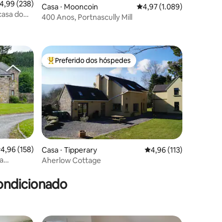
,99 de uma avaliação média de 5, 238 avaliações
4,99 (238)
Casa ⋅ Mooncoin
4,97 de uma avaliação mé
4,97 (1.089)
 casa do
400 Anos, Portnascully Mill
ções
Preferido dos hóspedes
os hóspedes
Entre os melhores preferidos dos hóspedes
,96 de uma avaliação média de 5, 158 avaliações
4,96 (158)
Casa ⋅ Tipperary
4,96 de uma avaliação 
4,96 (113)
a
Aherlow Cottage
ções
ondicionado