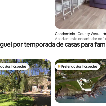
Condomínio ⋅ County Wexfo
4
rd
Apartamento encantador de 1 
guel por temporada de casas para famí
campo
rido dos hóspedes
Preferido dos hóspedes
 melhores preferidos dos hóspedes
Entre os melhores preferidos d