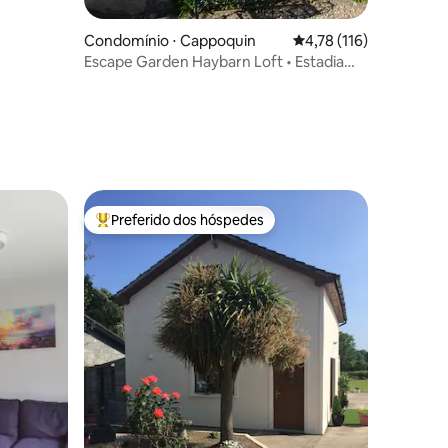
ções
Condomínio ⋅ Cappoquin
4,78 de uma avaliação 
4,78 (116)
Escape Garden Haybarn Loft • Estadia
em propriedade georgiana
Preferido dos hóspedes
os hóspedes
Entre os melhores preferidos dos hóspedes
ções