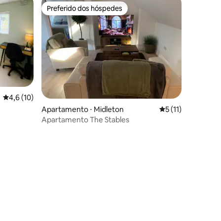
Preferido dos hóspedes
Preferido dos hóspedes
ções
4,6 de uma avaliação média de 5, 10 avaliações
4,6 (10)
Apartamento ⋅ Midleton
5 de uma avaliação
5 (11)
ço de
Apartamento The Stables