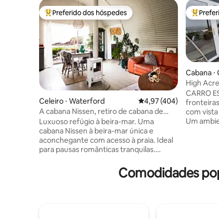
Preferido dos hóspedes
Prefe
Entre os melhores preferidos dos hóspedes
Entre os
Cabana ⋅
High Acre
21 anos só
CARRO ES
Celeiro ⋅ Waterford
4,97 de uma avaliação m
4,97 (404)
fronteira
A cabana Nissen, retiro de cabana de
com vist
praia único e elegante
Um ambie
Luxuoso refúgio à beira-mar. Uma
desfrutar
cabana Nissen à beira-mar única e
Banheira 
aconchegante com acesso à praia. Ideal
para 6 pe
para pausas românticas tranquilas.
Incluído: 
Apresentado na capa da Ireland's Homes
chaleira, 
Interiors & living Magazine & Period
Comodidades popu
torradeir
Living, o Nissen Hut é o epítome do
açúcar, le
chique à beira-mar. O espaço elevado
xampu, co
em plano aberto inclui um fogão a lenha,
Netflix, 
um banheiro de estilo balinês com
prime. Wi
chuveiro de efeito chuva, um quarto