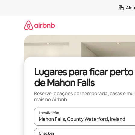
Pular
Algu
para
o
conteúdo
Lugares para ficar perto
de Mahon Falls
Reserve locações por temporada, casas e mu
mais no Airbnb
Localização
Quando os resultados estiverem disponíveis, expl
Check-in