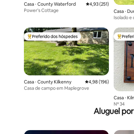
Casa ⋅ County Waterford
4,93 de uma avaliação m
4,93 (251)
Power's Cottage
Casa ⋅ D
Isolado e 
Preferido dos hóspedes
Prefe
Entre os melhores preferidos dos hóspedes
Entre os
Casa ⋅ County Kilkenny
4,98 de uma avaliação m
4,98 (196)
Casa de campo em Maplegrove
Casa ⋅ K
Nº 34
Aluguel po