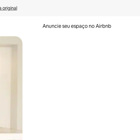
 original
Anuncie seu espaço no Airbnb
 deslizando o dedo na tela.