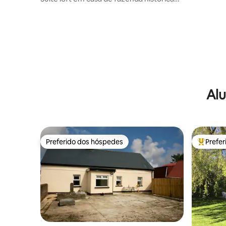
com café da manhã incluso
Alu
Preferido dos hóspedes
Prefe
Preferido dos hóspedes
Entre os