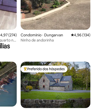
,97 de uma avaliação média de 5, 274 avaliações
4,97 (274)
Condomínio ⋅ Dungarvan
4,96 de uma avaliação 
4,96 (134)
quarto no
Ninho de andorinha
lias
Preferido dos hóspedes
os hóspedes
Entre os melhores preferidos dos hóspedes