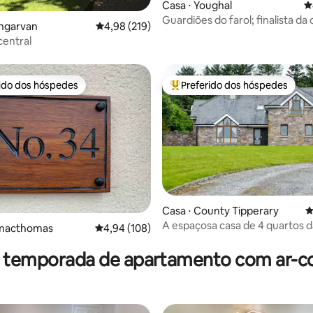
Casa ⋅ Youghal
4
édia de 5, 251 avaliações
Guardiões do farol; finalista da
ungarvan
4,98 de uma avaliação média de 5, 219 avalia
4,98 (219)
ano
central
rido dos hóspedes
Preferido dos hóspedes
 melhores preferidos dos hóspedes
Entre os melhores preferidos d
édia de 5, 196 avaliações
Casa ⋅ County Tipperary
4
A espaçosa casa de 4 quartos d
ilmacthomas
4,94 de uma avaliação média de 5, 108 avalia
4,94 (108)
Mountain Lodge
r temporada de apartamento com ar-c