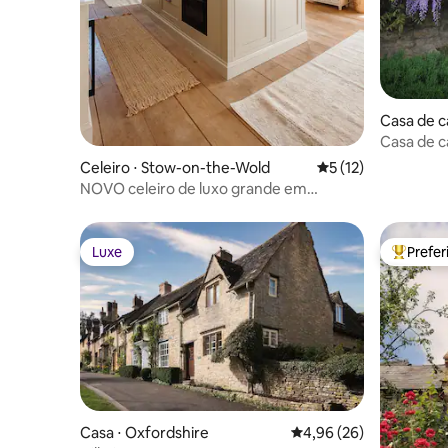
Casa de c
he-Wold
Casa de c
Stow on 
Celeiro ⋅ Stow-on-the-Wold
5 de uma avaliação 
5 (12)
NOVO celeiro de luxo grande em
Cotswold, no centro de Stow
Luxe
Prefe
Luxe
Entre os
Casa ⋅ Oxfordshire
4,96 de uma avaliação 
4,96 (26)