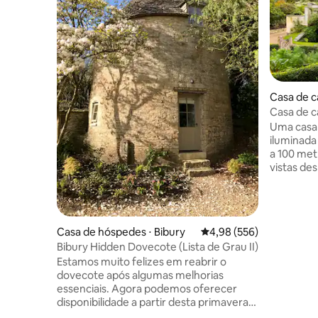
Casa de c
Casa de c
Cotswold
Uma casa
iluminad
a 100 met
vistas de
Stroud, s
refeições 
natural, é
extremam
Casa de hóspedes ⋅ Bibury
4,98 de uma avaliação m
4,98 (556)
de cama d
Bibury Hidden Dovecote (Lista de Grau II)
solteiro) 
Estamos muito felizes em reabrir o
caminhar, 
dovecote após algumas melhorias
paisagem 
essenciais. Agora podemos oferecer
da cidade
disponibilidade a partir desta primavera.
Stroud (8
Uma experiência completamente única.
para Lond