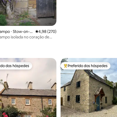
ampo ⋅ Stow-on-t
4,98 de uma avaliação média de 5, 270 avalia
4,98 (270)
ampo isolada no coração de
the Wold
média de 5, 12 avaliações
rido dos hóspedes
Preferido dos hóspedes
 melhores preferidos dos hóspedes
Entre os melhores preferidos d
média de 5, 26 avaliações