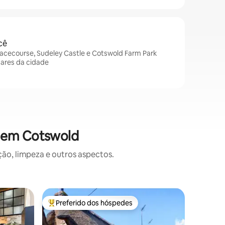
cê
cecourse, Sudeley Castle e Cotswold Farm Park
gares da cidade
s em Cotswold
o, limpeza e outros aspectos.
Casa de 
Preferido dos hóspedes
Prefe
Entre os melhores preferidos dos hóspedes
Entre o
Casa geo
cidade d
Casa de 