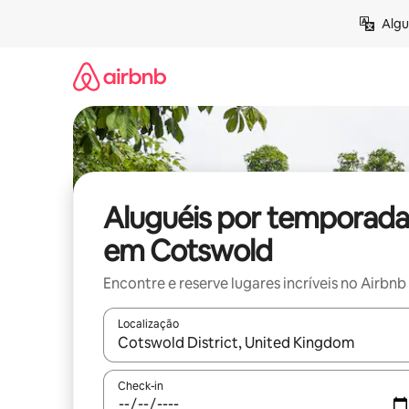
Pular
Algu
para
o
conteúdo
Aluguéis por temporada
em Cotswold
Encontre e reserve lugares incríveis no Airbnb
Localização
Quando os resultados estiverem disponíveis, expl
Check-in