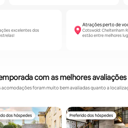
Atrações perto de vo
ações excelentes dos
Cotswold: Cheltenham Ra
strelas!
estão entre melhores lu
temporada com as melhores avaliaçõe
 acomodações foram muito bem avaliadas quanto a localizaçã
rido dos hóspedes
Preferido dos hóspedes
 melhores preferidos dos hóspedes
Preferido dos hóspedes