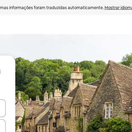
mas informações foram traduzidas automaticamente. 
Mostrar idioma
ore-os usando as seta para cima e para baixo do teclado ou tocando e