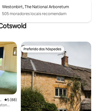
Westonbirt, The National Arboretum
505 moradores locais recomendam
 Cotswold
Preferido dos hóspedes
Preferido dos hóspedes
s
5 de uma avaliação média de 5, 88 avaliações
5 (88)
ston