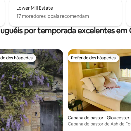
Lower Mill Estate
17 moradores locais recomendam
luguéis por temporada excelentes em
rido dos hóspedes
Preferido dos hóspedes
 melhores preferidos dos hóspedes
Preferido dos hóspedes
Cabana de pastor ⋅ Gloucester
hire
Cabana de pastor de Ash de Fo
Hazelhanger (cabana verde)