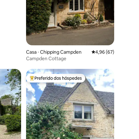
ções
Casa ⋅ Chipping Campden
4,96 de uma avaliação
4,96 (67)
Campden Cottage
Preferido dos hóspedes
os hóspedes
Entre os melhores preferidos dos hóspedes