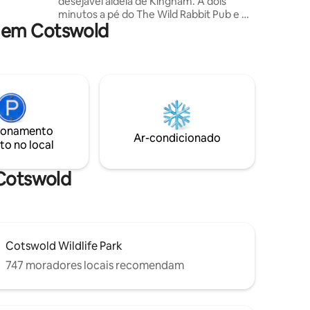
desejável aldeia de Kingham. A dois
minutos a pé do The Wild Rabbit Pub e do
 em Cotswold
The Kingham Plough. Muito
estacionamento gratuito bem em frente
ao chalé. Há também uma loja da aldeia
muito útil por perto. Esta encantadora
casa de campo já foi destaque na revista
House and Gardens e também na Condé
Nast Traveller. Um lar longe de casa e a
apenas 25 minutos a pé pela trilha de
ionamento
equitação até a famosa loja Daylesford
Ar-condicionado
to no local
Organic Farm, restaurantes e spa.
 Cotswold
Cotswold Wildlife Park
747 moradores locais recomendam