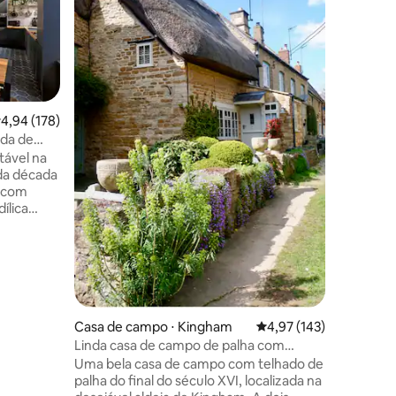
com vista para o
Correios 
Fairford. Três quartos boutique de luxo,
um com suíte m
totalmen
generoso c
jardim m
ções
,94 de uma avaliação média de 5, 178 avaliações
4,94 (178)
de uma e
ada de
XV com u
tável na
proximida
da década
locais; f
a com
mão - um
ílica
esta ado
tswolds.
 combina
e época
ânea
esca
zado em
es da
Casa de campo ⋅ Kingham
4,97 de uma avaliação 
4,97 (143)
, com
Linda casa de campo de palha com
vale, uma
formato de caixa de chocolate
Uma bela casa de campo com telhado de
il e um
palha do final do século XVI, localizada na