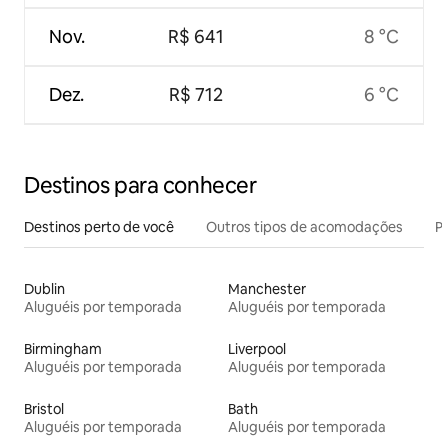
Nov.
R$ 641
8 °C
Dez.
R$ 712
6 °C
Destinos para conhecer
Destinos perto de você
Outros tipos de acomodações
Pr
Dublin
Manchester
Aluguéis por temporada
Aluguéis por temporada
Birmingham
Liverpool
Aluguéis por temporada
Aluguéis por temporada
Bristol
Bath
Aluguéis por temporada
Aluguéis por temporada