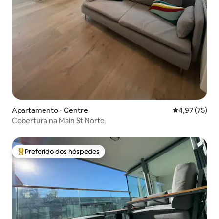
Apartamento ⋅ Centre
4,97 de uma a
4,97 (75)
Cobertura na Main St Norte
Preferido dos hóspedes
Entre os melhores preferidos dos hóspedes