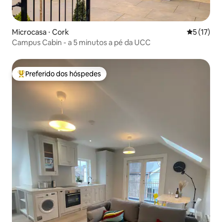
Microcasa ⋅ Cork
5 de uma a
5 (17)
Campus Cabin - a 5 minutos a pé da UCC
Preferido dos hóspedes
Entre os melhores preferidos dos hóspedes