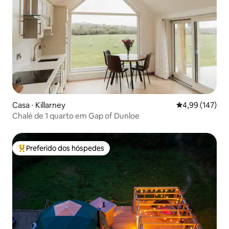
Casa ⋅ Killarney
4,99 de uma av
4,99 (147)
Chalé de 1 quarto em Gap of Dunloe
Preferido dos hóspedes
Entre os melhores preferidos dos hóspedes