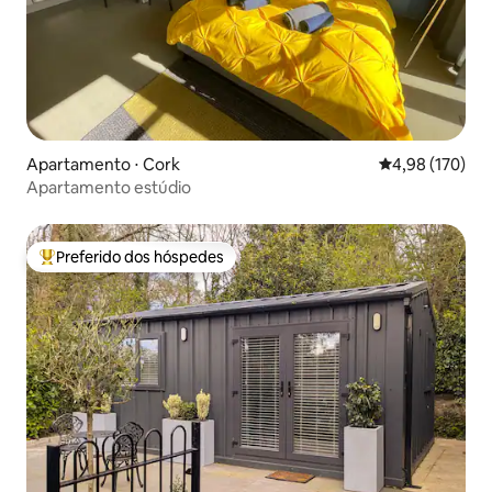
Apartamento ⋅ Cork
4,98 de uma av
4,98 (170)
Apartamento estúdio
Preferido dos hóspedes
Entre os melhores preferidos dos hóspedes