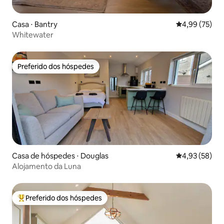
Casa ⋅ Bantry
4,99 de uma a
4,99 (75)
Whitewater
Preferido dos hóspedes
Preferido dos hóspedes
Casa de hóspedes ⋅ Douglas
4,93 de uma a
4,93 (58)
Alojamento da Luna
Preferido dos hóspedes
Entre os melhores preferidos dos hóspedes