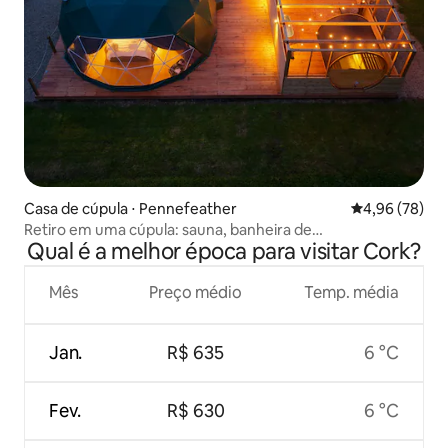
Casa de cúpula ⋅ Pennefeather
4,96 de uma a
4,96 (78)
Retiro em uma cúpula: sauna, banheira de
Qual é a melhor época para visitar Cork?
hidromassagem e piscina
Mês
Preço médio
Temp. média
Jan.
R$ 635
6 °C
Fev.
R$ 630
6 °C