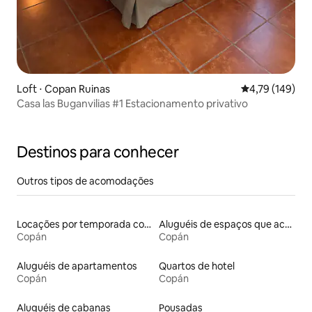
Loft ⋅ Copan Ruinas
4,79 de uma av
4,79 (149)
Casa las Buganvilias #1 Estacionamento privativo
Destinos para conhecer
Outros tipos de acomodações
Locações por temporada com piscina
Aluguéis de espaços que aceitam animais de estimação
Copán
Copán
Aluguéis de apartamentos
Quartos de hotel
Copán
Copán
Aluguéis de cabanas
Pousadas