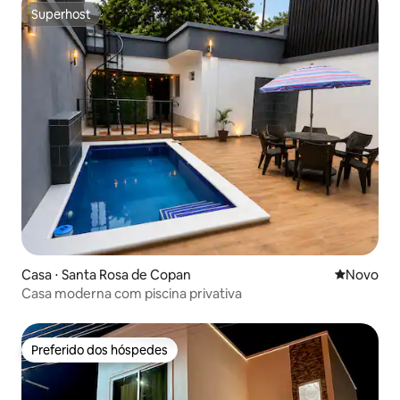
Superhost
Superhost
Casa ⋅ Santa Rosa de Copan
Novo lugar
Novo
Casa moderna com piscina privativa
Preferido dos hóspedes
Preferido dos hóspedes