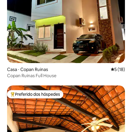
Casa ⋅ Copan Ruinas
5 de uma a
5 (18)
Copan Ruinas Full House
Preferido dos hóspedes
Entre os melhores preferidos dos hóspedes