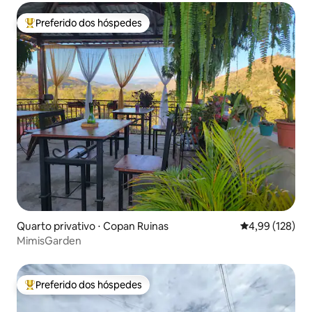
Preferido dos hóspedes
Entre os melhores preferidos dos hóspedes
Quarto privativo ⋅ Copan Ruinas
4,99 de uma av
4,99 (128)
MimisGarden
Preferido dos hóspedes
Entre os melhores preferidos dos hóspedes