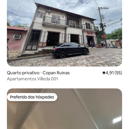
Quarto privativo ⋅ Copan Ruinas
4,91 de uma a
4,91 (55)
Apartamentos Villeda 001
Preferido dos hóspedes
Preferido dos hóspedes