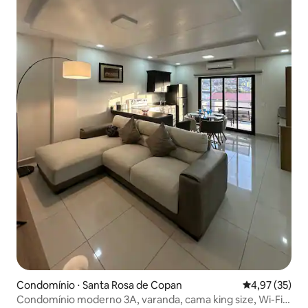
Condomínio ⋅ Santa Rosa de Copan
4,97 de uma a
4,97 (35)
Condomínio moderno 3A, varanda, cama king size, Wi-Fi e