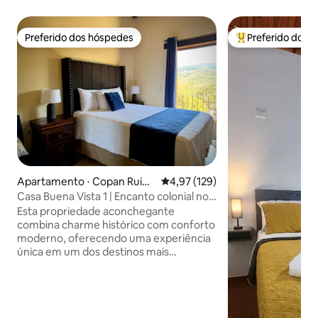
Preferido dos hóspedes
Preferido dos 
Preferido dos hóspedes
Entre os melhore
Apartamento ⋅ Copan Ruina
4,97 de uma avaliação média de 
4,97 (129)
s
Casa Buena Vista 1 | Encanto colonial no
centro
Esta propriedade aconchegante
combina charme histórico com conforto
moderno, oferecendo uma experiência
única em um dos destinos mais
emblemáticos de Honduras.
Comodidades inclusas: - Wi-Fi gratuito -
Ventilador de ar condicionado e teto -
Cozinha pequena equipada -Cornet