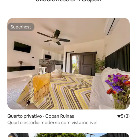
Superhost
Superhost
Quarto privativo ⋅ Copan Ruinas
5 de uma 
5 (3)
Quarto estúdio moderno com vista incrível