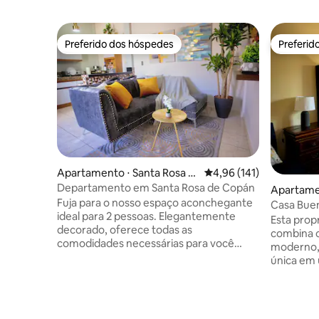
Preferido dos hóspedes
Preferid
Preferido dos hóspedes
Preferid
Apartamento ⋅ Santa Rosa d
4,96 de uma avaliação m
4,96 (141)
e Copan
Departamento em Santa Rosa de Copán
Apartame
Fuja para o nosso espaço aconchegante
s
Casa Buena
ideal para 2 pessoas. Elegantemente
centro
Esta pro
decorado, oferece todas as
combina c
comodidades necessárias para você
moderno,
viver uma verdadeira experiência. Sala
única em 
com TV, cama queen size e TV, uma
emblemát
cozinha totalmente equipada. A poucos
Comodidad
minutos do centro da cidade e de suas
Ventilado
principais atrações, você estará perto de
Cozinha 