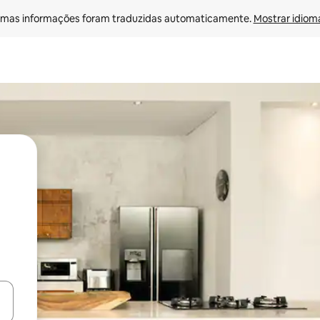
mas informações foram traduzidas automaticamente. 
Mostrar idioma
ore-os usando as seta para cima e para baixo do teclado ou tocando e