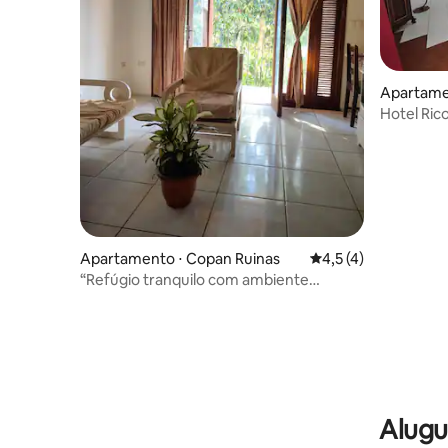
Apartame
Hotel Ric
Apartamento ⋅ Copan Ruinas
4,5 de uma avaliação
4,5 (4)
“Refúgio tranquilo com ambiente
natural”
Alugu