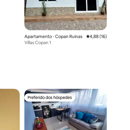
Apartamento ⋅ Copan Ruinas
4,88 de uma avaliação
4,88 (16)
Villas Copan 1
Preferido dos hóspedes
Preferido dos hóspedes