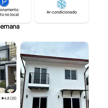
ionamento
Ar-condicionado
to no local
 semana
4,8 de uma avaliação média de 5, 25 avaliações
4,8 (25)