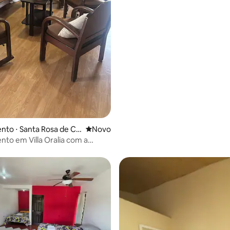
to ⋅ Santa Rosa de Co
Novo lugar para ficar
Novo
to em Villa Oralia com a
sta