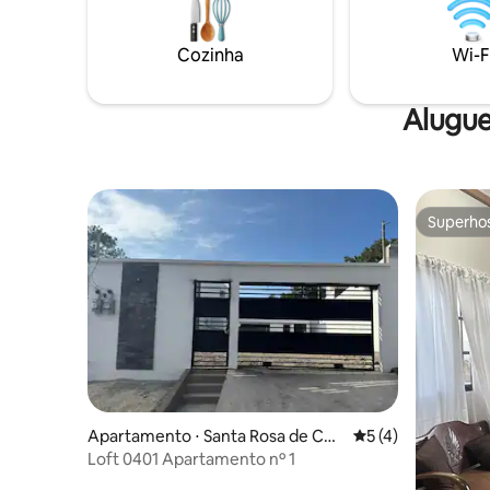
Cozinha
Wi-F
Alugue
Superho
Superho
Apartamento ⋅ Santa Rosa de Cop
5 de uma avaliação
5 (4)
an
Loft 0401 Apartamento nº 1