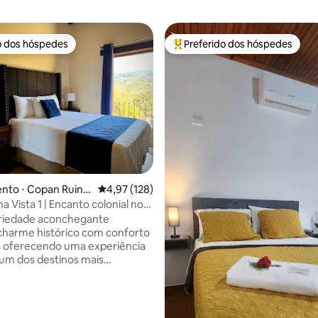
o dos hóspedes
Preferido dos hóspedes
o dos hóspedes
Entre os melhores preferidos d
édia de 5, 141 avaliações
nto ⋅ Copan Ruina
4,97 de uma avaliação média de 5, 128 avalia
4,97 (128)
 Vista 1 | Encanto colonial no
priedade aconchegante
harme histórico com conforto
 oferecendo uma experiência
um dos destinos mais
icos de Honduras.
es inclusas: - Wi-Fi gratuito -
r de ar condicionado e teto -
pequena equipada -Cornet com