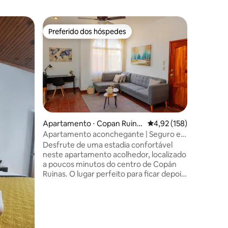
Apartame
Preferido dos hóspedes
Superho
os hóspedes
Preferido dos hóspedes
Superho
an
Quarto Sa
Quarto p
região ce
comércios
para quem
estaciona
centro da
banheiro 
com mesa
Apartamento ⋅ Copan Ruina
4,92 de uma avaliação 
4,92 (158)
área cent
s
Apartamento aconchegante | Seguro e
ções
movimento
bem localizado
Desfrute de uma estadia confortável
energia s
neste apartamento acolhedor, localizado
iluminaç
a poucos minutos do centro de Copán
ventilado
Ruinas. O lugar perfeito para ficar depois
de explorar as maravilhas arqueológicas
e naturais da região. Sua atmosfera
acolhedora e atenção personalizada
farão você se sentir em casa a partir do
momento em que chegar. Além disso,