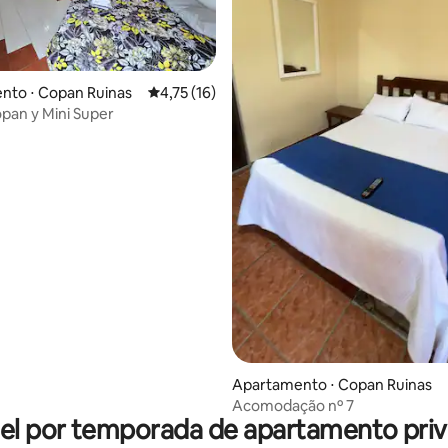
nto ⋅ Copan Ruinas
4,75 de uma avaliação média de 5, 16 avalia
4,75 (16)
opan y Mini Super
 média de 5, 4 avaliações
Apartamento ⋅ Copan Ruinas
Acomodação nº 7
el por temporada de apartamento priv