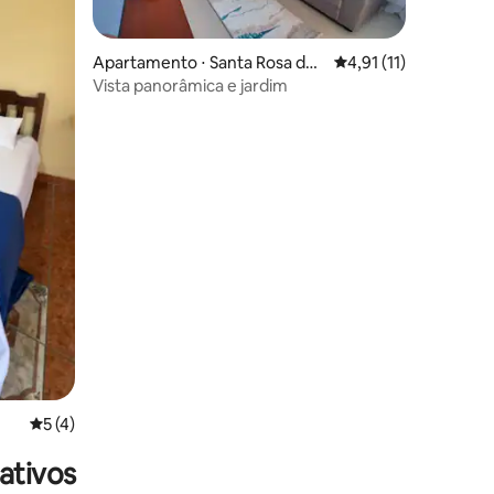
Apartamento ⋅ Santa Rosa de
4,91 de uma avaliação
4,91 (11)
Copan
Vista panorâmica e jardim
ções
5 de uma avaliação média de 5, 4 avaliações
5 (4)
ativos