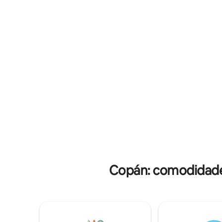
supermercados, cafés e lojas
rede e vis
encantadoras. Lugar perfeito para
toalhas -
explorar o que Santa Rosa tem para
casa: - D
oferecer. Nosso Airbnb é o ponto de
únicas - D
partida ideal. Estamos esperando por
Espaços t
você!
relaxame
Copán: comodidade