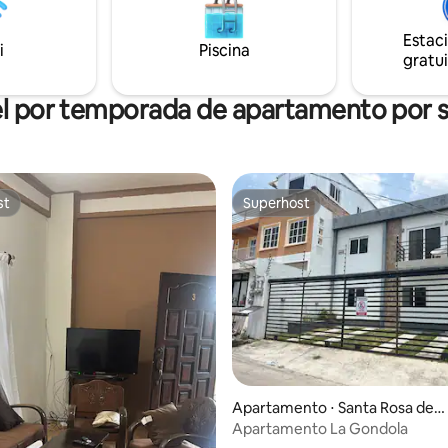
arredores. Perfeito para casais, bem
como viajantes individuais. Boas-vindas à
Estac
experiência Copán R.
i
Piscina
gratui
l por temporada de apartamento por
st
Superhost
st
Superhost
 média de 5, 4 avaliações
Apartamento ⋅ Santa Rosa de
Copan
Apartamento La Gondola