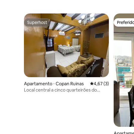
Superhost
Preferid
Superhost
Preferid
Apartamento ⋅ Copan Ruinas
4,67 de uma avaliação
4,67 (3)
Local central a cinco quarteirões do
parque central
Apartamen