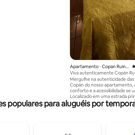
ta incrível - Roupa de cama e
 Smart TV O melhor da nossa
esfrute imbatível com vistas
esign colonial tradicional -
ranquilos para descanso e
nto
Apartamento ⋅ Copan Ruina
4
s
Viva autenticamente Copán Ru
Mergulhe na autenticidade das
Copán do nosso apartamento, 
conforto e a acessibilidade se 
Localizado em uma estrada prin
s populares para aluguéis por tempor
apenas 5 minutos de carro ou m
do Parque das Aves ou Canopy,
minutos do Parque Arqueológi
Copán e a apenas 3 minutos do
Central. Por isso, é a base perfe
explorar esta encantadora vila 