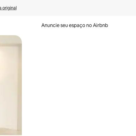
 original
Anuncie seu espaço no Airbnb
 deslizando o dedo na tela.