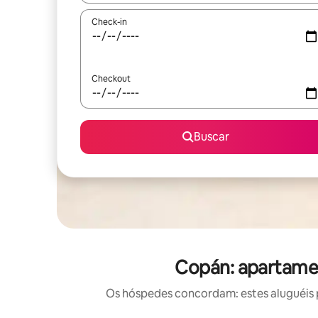
Check-in
Checkout
Buscar
Copán: apartamen
Os hóspedes concordam: estes aluguéis 