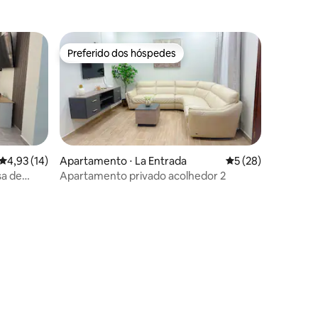
Preferido dos hóspedes
os hóspedes
Preferido dos hóspedes
4,93 de uma avaliação média de 5, 14 avaliações
4,93 (14)
Apartamento ⋅ La Entrada
5 de uma avaliação
5 (28)
sa de
Apartamento privado acolhedor 2
ções