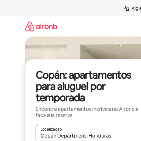
Pular
Algu
para
o
conteúdo
Copán: apartamentos
para aluguel por
temporada
Encontre apartamentos incríveis no Airbnb e
faça sua reserva
Localização
Quando os resultados estiverem disponíveis, expl