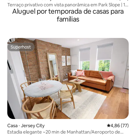
Terraço privativo com vista panorâmica em Park Slope | 10
Aluguel por temporada de casas para
min de Nova York
famílias
Superhost
Superhost
Casa ⋅ Jersey City
4,86 de uma a
4,86 (77)
Estadia elegante ~20 min de Manhattan/Aeroporto de