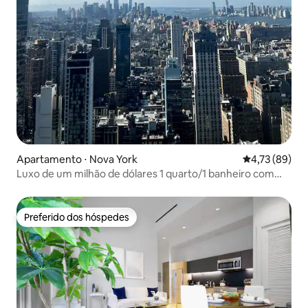
Apartamento ⋅ Nova York
4,73 de uma a
4,73 (89)
Luxo de um milhão de dólares 1 quarto/1 banheiro com
vista para o centro da cidade!
Preferido dos hóspedes
Preferido dos hóspedes