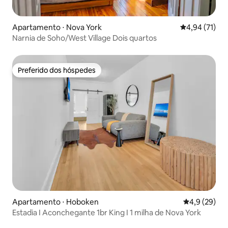
Apartamento ⋅ Nova York
4,94 de uma a
4,94 (71)
Narnia de Soho/West Village Dois quartos
Preferido dos hóspedes
Preferido dos hóspedes
Apartamento ⋅ Hoboken
4,9 de uma a
4,9 (29)
Estadia I Aconchegante 1br King I 1 milha de Nova York