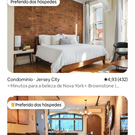
Preferido dos hóspedes
Preferido dos hóspedes
Condomínio ⋅ Jersey City
4,93 de uma av
4,93 (432)
⭐Minutos para a beleza de Nova York⭐ Brownstone |
ESTACIONAMENTO GRATUITO
Preferido dos hóspedes
Entre os melhores preferidos dos hóspedes