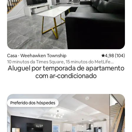
Casa ⋅ Weehawken Township
4,98 de uma av
4,98 (104)
10 minutos da Times Square, 15 minutos do MetLife
Aluguel por temporada de apartamento
Stadium
com ar-condicionado
Preferido dos hóspedes
Preferido dos hóspedes