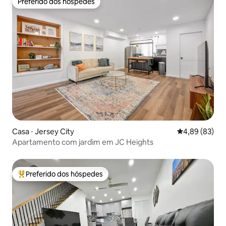
Preferido dos hóspedes
Preferido dos hóspedes
Casa ⋅ Jersey City
4,89 de uma a
4,89 (83)
Apartamento com jardim em JC Heights
Preferido dos hóspedes
Entre os melhores preferidos dos hóspedes