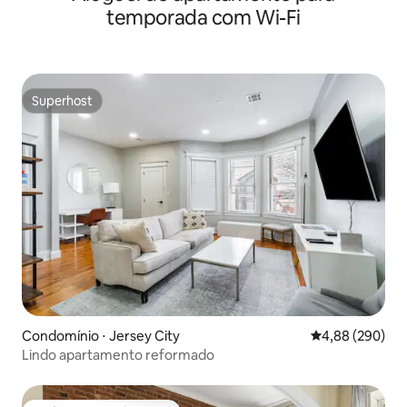
temporada com Wi-Fi
Superhost
Superhost
Condomínio ⋅ Jersey City
4,88 de uma ava
4,88 (290)
Lindo apartamento reformado