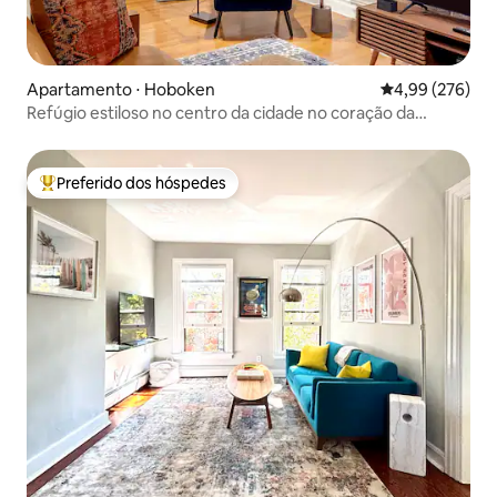
Apartamento ⋅ Hoboken
4,99 de uma ava
4,99 (276)
Refúgio estiloso no centro da cidade no coração da
cidade-1BR
Preferido dos hóspedes
Entre os melhores preferidos dos hóspedes