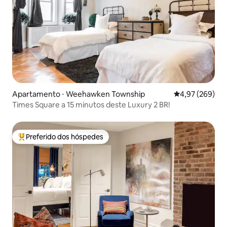
Apartamento ⋅ Weehawken Township
4,97 de uma ava
4,97 (269)
Times Square a 15 minutos deste Luxury 2 BR!
Preferido dos hóspedes
Entre os melhores preferidos dos hóspedes