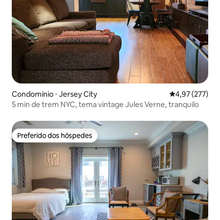
Condomínio ⋅ Jersey City
4,97 de uma av
4,97 (277)
5 min de trem NYC, tema vintage Jules Verne, tranquilo
Preferido dos hóspedes
Preferido dos hóspedes