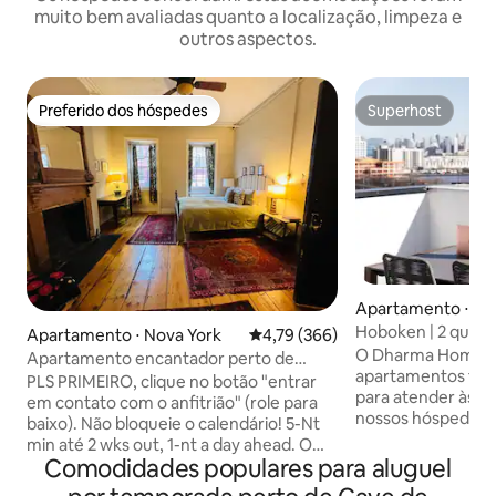
muito bem avaliadas quanto a localização, limpeza e
outros aspectos.
Preferido dos hóspedes
Superhost
Preferido dos hóspedes
Superhost
Apartamento ⋅ H
Hoboken | 2 quart
Apartamento ⋅ Nova York
4,79 de uma avaliação média de 
4,79 (366)
terraço por Dhar
O Dharma Home Su
Apartamento encantador perto de
apartamentos tot
Bleecker, Old World Village
PLS PRIMEIRO, clique no botão "entrar
para atender às n
em contato com o anfitrião" (role para
nossos hóspedes q
baixo). Não bloqueie o calendário! 5-Nt
metropolitana de 
min até 2 wks out, 1-nt a day ahead. O
convenientemente
Comodidades populares para aluguel
apto da sala de estar fica a um voo. Tetos
vibrante comunida
altos de 3 metros, a decoração é vintage