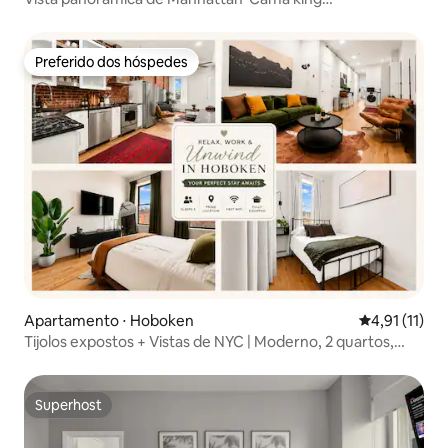
size*Estacionamento*
Preferido dos hóspedes
Preferido dos hóspedes
Apartamento ⋅ Hoboken
4,91 de uma a
4,91 (11)
Tijolos expostos + Vistas de NYC | Moderno, 2 quartos,
acomoda 5
Superhost
Superhost