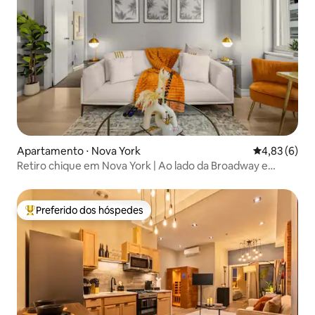
Apartamento ⋅ Nova York
4,83 de uma 
4,83 (6)
Retiro chique em Nova York | Ao lado da Broadway e
pontos turísticos icônicos
Preferido dos hóspedes
Entre os melhores preferidos dos hóspedes