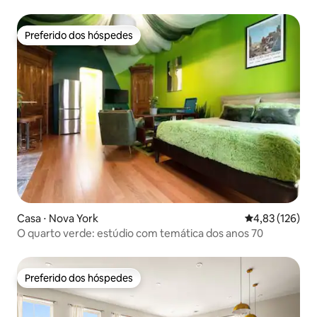
Newark
Preferido dos hóspedes
Preferido dos hóspedes
Casa ⋅ Nova York
4,83 de uma av
4,83 (126)
O quarto verde: estúdio com temática dos anos 70
Preferido dos hóspedes
Preferido dos hóspedes