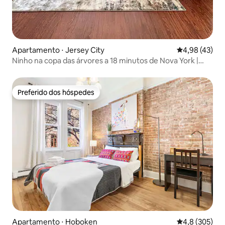
Apartamento ⋅ Jersey City
4,98 de uma a
4,98 (43)
Ninho na copa das árvores a 18 minutos de Nova York |
"Viva como um morador local"
Preferido dos hóspedes
Preferido dos hóspedes
Apartamento ⋅ Hoboken
4,8 de uma av
4,8 (305)