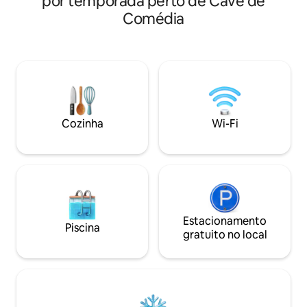
por temporada perto de Cave de
espaçosos aparta
e aconchegante. Cozinha e banheiro
Comédia
quartos de Novia s
simples, mas com tudo o que você
famílias ou parcei
precisa para viver como um nova-
apartamentos de d
iorquino. Janelas altas com vista para a
exemplo perfeito
Jones Street. Nosso preço inclui um
incomparável, ofe
voucher com 10% de desconto no café
espetaculares. De
da manhã/almoço ou um café/chá
shui do Dharma H
gratuito com qualquer compra de
relaxar em sua a
comida em um restaurante bonito em
tranquila e privada
Cozinha
Wi-Fi
nosso quarteirão chamado Foursome.
Estacionamento
Piscina
gratuito no local