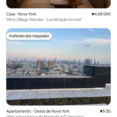
Casa ⋅ Nova York
4,68 de uma av
4,68 (69)
West Village Wonder - Localização incrível
Preferido dos hóspedes
Preferido dos hóspedes
Apartamento ⋅ Oeste de Nova York
5 de uma 
5 (8)
Vista panorâmica de Manhattan*Cama king