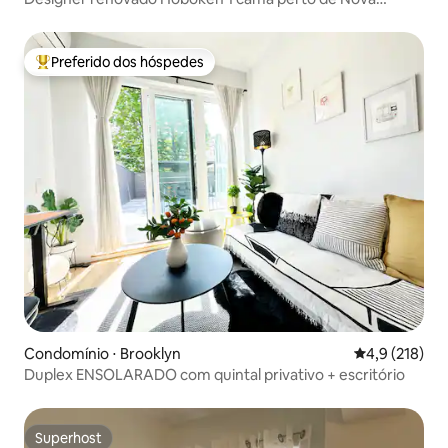
Iorque
Preferido dos hóspedes
Entre os melhores preferidos dos hóspedes
Condomínio ⋅ Brooklyn
4,9 de uma av
4,9 (218)
Duplex ENSOLARADO com quintal privativo + escritório
Superhost
Superhost