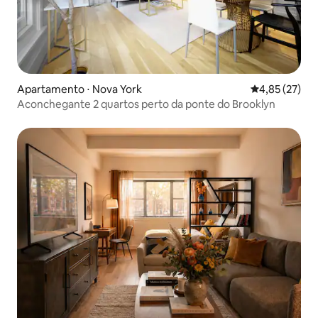
Apartamento ⋅ Nova York
4,85 de uma a
4,85 (27)
Aconchegante 2 quartos perto da ponte do Brooklyn