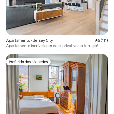
Apartamento ⋅ Jersey City
5 de uma av
5 (111)
Apartamento incrível com deck privativo no terraço!
Preferido dos hóspedes
Preferido dos hóspedes