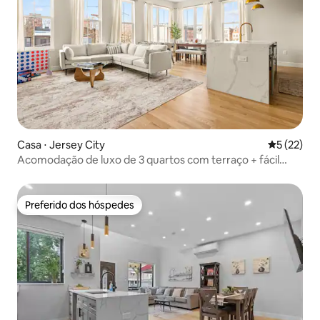
Casa ⋅ Jersey City
5 de uma a
5 (22)
Acomodação de luxo de 3 quartos com terraço + fácil
acesso a Nova York + aeroporto
Preferido dos hóspedes
Preferido dos hóspedes