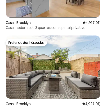
Casa ⋅ Brooklyn
4,91 de uma av
4,91 (101)
Casa moderna de 3 quartos com quintal privativo
Preferido dos hóspedes
Preferido dos hóspedes
Casa ⋅ Brooklyn
4,92 de uma av
4,92 (101)