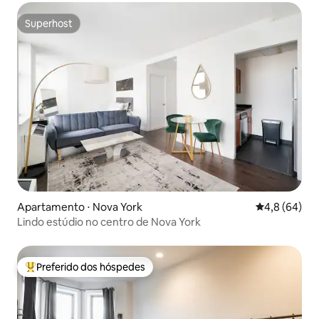
Superhost
Superhost
Apartamento ⋅ Nova York
4,8 de uma a
4,8 (64)
Lindo estúdio no centro de Nova York
Preferido dos hóspedes
Entre os melhores preferidos dos hóspedes