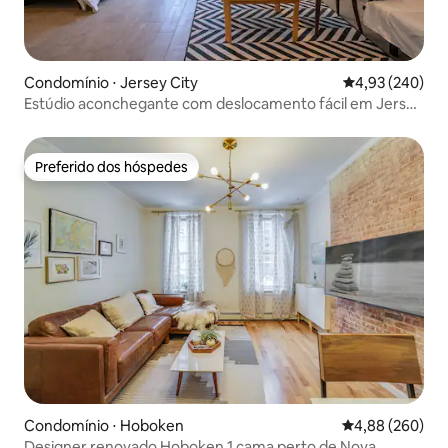
Condomínio ⋅ Jersey City
4,93 de uma ava
4,93 (240)
Estúdio aconchegante com deslocamento fácil em Jersey
City
Preferido dos hóspedes
Preferido dos hóspedes
Condomínio ⋅ Hoboken
4,88 de uma ava
4,88 (260)
Designer renovado Hoboken 1 cama perto de Nova